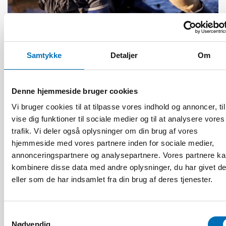
DØVBLINDHED
1 feb 2023
Tactile transition – experiences shared by
Samtykke
Detaljer
Om
persons with acquired deafblindness
Denne hjemmeside bruger cookies
Vi bruger cookies til at tilpasse vores indhold og annoncer, til
vise dig funktioner til sociale medier og til at analysere vores
trafik. Vi deler også oplysninger om din brug af vores
hjemmeside med vores partnere inden for sociale medier,
annonceringspartnere og analysepartnere. Vores partnere k
kombinere disse data med andre oplysninger, du har givet d
eller som de har indsamlet fra din brug af deres tjenester.
Samtykkevalg
Nødvendig