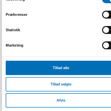
Præferencer
DØVBLINDHED
14 jan 2020
Statistik
Tactile Working Memory Scale – A Professional
Manual
Marketing
10
11
NOV
2026
Tillad alle
Tillad valgte
Afvis