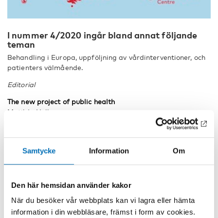
I nummer 4/2020 ingår bland annat följande
teman
Behandling i Europa, uppföljning av vårdinterventioner, och
patienters välmående.
Editorial
The new project of public health
Matilda Hellman
Research reports
Successes and failures in treatment of substance abuse:
Samtycke
Information
Om
Treatment system perspectives and lessons from the
European continent
Harald Klingemann
Den här hemsidan använder kakor
Recovery processes among young adults treated for alcohol
När du besöker vår webbplats kan vi lagra eller hämta
and other drug problems: A five-year follow-up
information i din webbläsare, främst i form av cookies.
Lisa Skogens and Ninive von Greiff