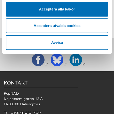
Swedish adolescent girls in special residential care
Marie-Louise Klingstedt, Margit Wångby-Lundh, Tina Olsson
Acceptera alla kakor
and Laura Ferrer-Wreder
Acceptera utvalda cookies
Avvisa
Följ oss på sociala medier:
KONTAKT
PopNAD
Kajsaniemigatan 13 A
FI-00100 Helsingfors
Tel: +358 50 434 9529