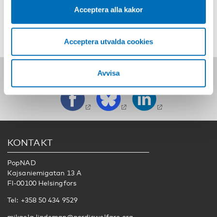
A health economic cost-effectiveness simulation of three
Acceptera alla kakor
different interventions
Acceptera utvalda cookies
Följ oss på sociala medier:
Avvisa
KONTAKT
PopNAD
Kajsaniemigatan 13 A
FI-00100 Helsingfors
Tel: +358 50 434 9529
mikaela.lindeman@nordicwelfare.org