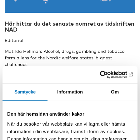
Här hittar du det senaste numret av tidskriften
NAD
Editorial
Matilda Hellman:
Alcohol, drugs, gambling and tobacco
form a lens for the Nordic welfare states’ biggest
challenges
Review
Kevin Joseph McInerney, David Best, Ainslea Cross:
Samtycke
Information
Om
Characteristics of People who have Received Treatment for
Late-Onset Problem Drinking and Alcohol Use Disorder: A
Systematic Review and Narrative Synthesis
Den här hemsidan använder kakor
Research Report
När du besöker vår webbplats kan vi lagra eller hämta
Lotte Vallentin-Holbech, Sarah W. Feldstein Ewing, Kristine
information i din webbläsare, främst i form av cookies.
Thomsen:
Hazardous alcohol use among Danish adolescents
Denna information kan handla om dig, dina preferenser