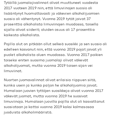
Tytöillä juomalajivalinnat olivat muuttuneet vuodesta
2017 vuoteen 2019 niin, että limuviinojen suosio oli
lisääntynyt huomattavasti ja väkevien alkoholijuomien
suosio oli vähentynyt. Vuonna 2019 tytöt joivat 37
prosenttia alkoholista limuviinojen muodossa, toisella
sijalla olivat siiderit; oluiden osuus oli 17 prosenttia
kaikesta alkoholista.
Pojilla olut on pitkään ollut selkeä suosikki ja sen suosio oli
edelleen kasvanut niin, että vuonna 2019 pojat joivat yli
puolet alkoholista oluen muodossa. Vuonna 2017 poikien
toiseksi eniten suosima juomalaji olivat väkevät
alkoholijuomat, mutta vuonna 2019 toisen sijan vei
limuviinat.
Nuorten juomavalinnat olivat erilaisia riippuen siitä,
kuinka usein ja kuinka paljon he alkoholijuomia joivat.
Humalaan juovien tyttöjen suosikkeja olivat vuonna 2017
väkevät juomat, mutta vuonna 2019 he suosivat
limuviinoja. Humalaan juovilla pojilla olut oli kasvattanut
suosiotaan ja kattoi vuonna 2019 kaksi kolmasosaa
juoduista alkoholimääristä.