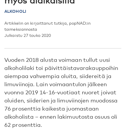
myös alaikäisillä
ALKOHOLI
Artikkelin on kirjoittanut tutkija, popNAD:in
toimeksiannosta
Julkaistu 27 touko 2020
Vuoden 2018 alusta voimaan tullut uusi
alkoholilaki toi päivittäistavarakauppoihin
aiempaa vahvempia oluita, siidereitä ja
limuviinoja. Lain voimaantulon jälkeen
vuonna 2019 14-16-vuotiaat nuoret joivat
oluiden, siiderien ja limuviinojen muodossa
76 prosenttia kaikesta juomastaan
alkoholista – ennen lakimuutosta osuus oli
62 prosenttia.