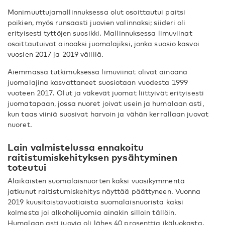
Monimuuttujamallinnuksessa olut osoittautui paitsi
poikien, myös runsaasti juovien valinnaksi; siideri oli
erityisesti tyttöjen suosikki. Mallinnuksessa limuviinat
osoittautuivat ainoaksi juomalajiksi, jonka suosio kasvoi
vuosien 2017 ja 2019 välillä.
Aiemmassa tutkimuksessa limuviinat olivat ainoana
juomalajina kasvattaneet suosiotaan vuodesta 1999
vuoteen 2017. Olut ja väkevät juomat liittyivät erityisesti
juomatapaan, jossa nuoret joivat usein ja humalaan asti,
kun taas viiniä suosivat harvoin ja vähän kerrallaan juovat
nuoret.
Lain valmistelussa ennakoitu
raitistumiskehityksen pysähtyminen
toteutui
Alaikäisten suomalaisnuorten kaksi vuosikymmentä
jatkunut raitistumiskehitys näyttää päättyneen. Vuonna
2019 kuusitoistavuotiaista suomalaisnuorista kaksi
kolmesta joi alkoholijuomia ainakin silloin tällöin.
Humalaan asti juovia oli lähes 40 prosenttia ikäluokasta.