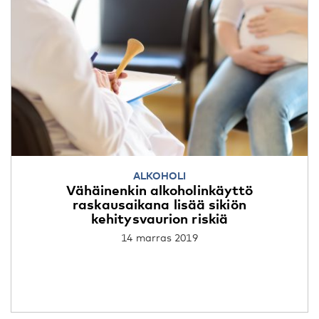
ALKOHOLI
Vähäinenkin alkoholinkäyttö
raskausaikana lisää sikiön
kehitysvaurion riskiä
14 marras 2019