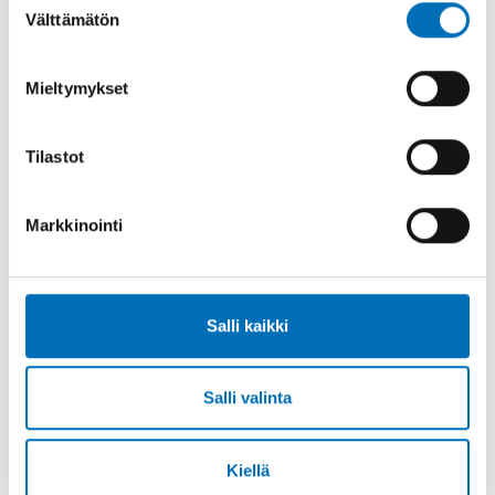
Välttämätön
valinta
Mieltymykset
Tilastot
Markkinointi
ALKOHOLI
Salli kaikki
Hyvätuloiset lisäsivät
alkoholiostojaan
päivittäistavarakaupoista valikoiman
Salli valinta
laajentuessa
8 kesä 2022
Kiellä