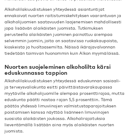
Alkoholilakiuudistuksen yhteydessä asiantuntijat
ennakoivat nuorten raitistumiskehityksen vaarantuvan ja
alkoholijuomien saatavuuden laajenemisen mahdollisesti
jopa lisäävän alaikäisten juomista. Tutkimuksen
perusteella alaikäisten juominen painottuu aiempaa
selvemmin juomiin, joita on saatavissa ruokakaupoista,
kioskeista ja huoltoasemilta. Näissä ikärajavalvonnan
tiedetään toimivan huonommin kuin Alkon myymälöissä.
Nuorten suojeleminen alkoholilta kärsi
eduskunnassa tappion
Alkoholilakiuudistuksen yhteydessä eduskunnan sosiaali-
ja terveysvaliokunta esitti päivittäistavara­kaupassa
myytäville alkoholijuomille alempaa prosenttirajaa, mutta
eduskunta päätti nostaa rajan 5,5 prosenttiin. Tämä
päätös yhdessä limuviinojen valmistustaparajoituksen
poistamisen kanssa näyttää lisänneen limuviinojen
suosiota alaikäisten joukossa. Alkoholirajoituksia
lieventämällä lisätään aina myös alaikäisten nuorten
juomista.