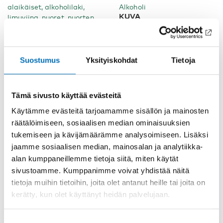
alaikäiset, alkoholilaki,
Alkoholi
KUVA
limuviina, nuoret, nuorten
juomavalinnat, Nuorten
Mostphotos (Kuvan
terveystapatutkimus
ihmiset eivät liity
artikkeliin)
Suostumus
Yksityiskohdat
Tietoja
Tämä sivusto käyttää evästeitä
Käytämme evästeitä tarjoamamme sisällön ja mainosten
räätälöimiseen, sosiaalisen median ominaisuuksien
Asiaan liittyvää sisältöä
tukemiseen ja kävijämäärämme analysoimiseen. Lisäksi
jaamme sosiaalisen median, mainosalan ja analytiikka-
alan kumppaneillemme tietoja siitä, miten käytät
sivustoamme. Kumppanimme voivat yhdistää näitä
tietoja muihin tietoihin, joita olet antanut heille tai joita on
kerätty, kun olet käyttänyt heidän palvelujaan.
Suostumuksen