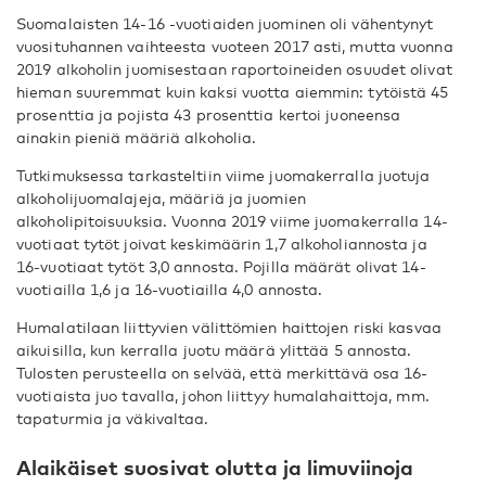
Suomalaisten 14-16 -vuotiaiden juominen oli vähentynyt
vuosituhannen vaihteesta vuoteen 2017 asti, mutta vuonna
2019 alkoholin juomisestaan raportoineiden osuudet olivat
hieman suuremmat kuin kaksi vuotta aiemmin: tytöistä 45
prosenttia ja pojista 43 prosenttia kertoi juoneensa
ainakin pieniä määriä alkoholia.
Tutkimuksessa tarkasteltiin viime juomakerralla juotuja
alkoholijuomalajeja, määriä ja juomien
alkoholipitoisuuksia. Vuonna 2019 viime juomakerralla 14-
vuotiaat tytöt joivat keskimäärin 1,7 alkoholiannosta ja
16-vuotiaat tytöt 3,0 annosta. Pojilla määrät olivat 14-
vuotiailla 1,6 ja 16-vuotiailla 4,0 annosta.
Humalatilaan liittyvien välittömien haittojen riski kasvaa
aikuisilla, kun kerralla juotu määrä ylittää 5 annosta.
Tulosten perusteella on selvää, että merkittävä osa 16-
vuotiaista juo tavalla, johon liittyy humalahaittoja, mm.
tapaturmia ja väkivaltaa.
Alaikäiset suosivat olutta ja limuviinoja