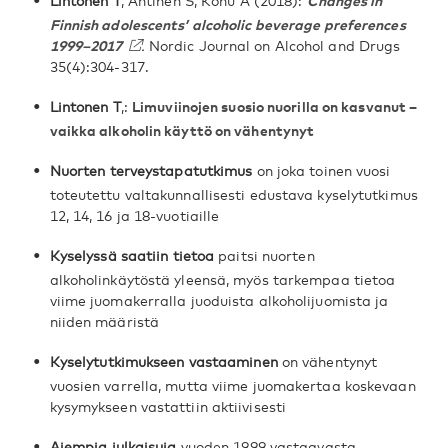
Lintonen T
, Ahtinen S, Konu A (2018):
Changes in
Finnish adolescents’ alcoholic beverage preferences
1999–2017
.
Nordic Journal on Alcohol and Drugs
35(4):304-317.
Lintonen T
,:
Limuviinojen suosio nuorilla on kasvanut –
vaikka alkoholin käyttö on vähentynyt
Nuorten terveystapatutkimus
on joka toinen vuosi
toteutettu valtakunnallisesti edustava kyselytutkimus
12, 14, 16 ja 18-vuotiaille
Kyselyssä saatiin tietoa
paitsi nuorten
alkoholinkäytöstä yleensä, myös tarkempaa tietoa
viime juomakerralla juoduista alkoholijuomista ja
niiden määristä
Kyselytutkimukseen vastaaminen
on vähentynyt
vuosien varrella, mutta viime juomakertaa koskevaan
kysymykseen vastattiin aktiivisesti
Aiempia julkaisuja
vuoden 1999 vastaavasta