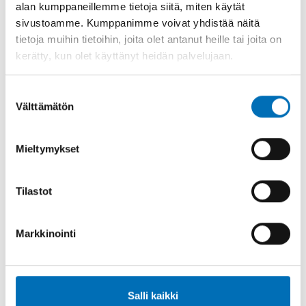
alan kumppaneillemme tietoja siitä, miten käytät
sivustoamme. Kumppanimme voivat yhdistää näitä
tietoja muihin tietoihin, joita olet antanut heille tai joita on
kerätty, kun olet käyttänyt heidän palvelujaan.
HAKUSANA
LUOKAT
Suostumuksen
alkoholi, FASD, lapset,
Alkoholi
Välttämätön
valinta
nuoret, raskaus, sikiö
Mieltymykset
Tilastot
Asiaan liittyvää sisältöä
Markkinointi
Salli kaikki