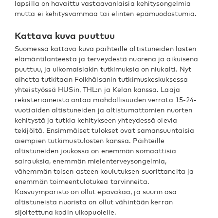
lapsilla on havaittu vastaavanlaisia kehitysongelmia
mutta ei kehitysvammaa tai elinten epämuodostumia.
Kattava kuva puuttuu
Suomessa kattava kuva päihteille altistuneiden lasten
elämäntilanteesta ja terveydestä nuorena ja aikuisena
puuttuu, ja ulkomaisiakin tutkimuksia on niukalti. Nyt
aihetta tutkitaan Folkhälsanin tutkimuskeskuksessa
yhteistyössä HUSin, THL:n ja Kelan kanssa. Laaja
rekisteriaineisto antaa mahdollisuuden verrata 15-24-
vuotiaiden altistuneiden ja altistumattomien nuorten
kehitystä ja tutkia kehitykseen yhteydessä olevia
tekijöitä. Ensimmäiset tulokset ovat samansuuntaisia
aiempien tutkimustulosten kanssa. Päihteille
altistuneiden joukossa on enemmän somaattisia
sairauksia, enemmän mielenterveysongelmia,
vähemmän toisen asteen koulutuksen suorittaneita ja
enemmän toimeentulotukea tarvinneita.
Kasvuympäristö on ollut epävakaa, ja suurin osa
altistuneista nuorista on ollut vähintään kerran
sijoitettuna kodin ulkopuolelle.