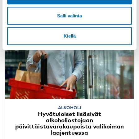
Salli valinta
Kiellä
ALKOHOLI
Hyvätuloiset lisäsivät
alkoholiostojaan
päivittäistavarakaupoista valikoiman
laajentuessa