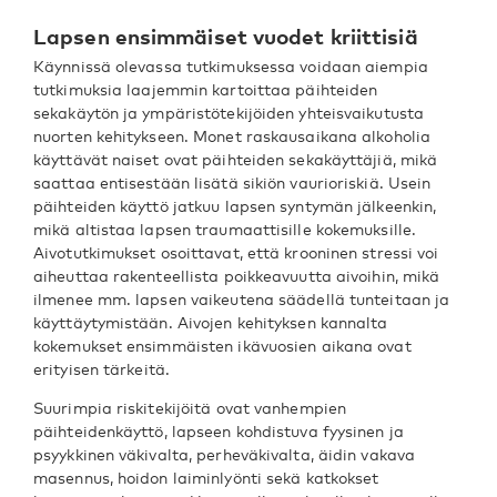
Lapsen ensimmäiset vuodet kriittisiä
Käynnissä olevassa tutkimuksessa voidaan aiempia
tutkimuksia laajemmin kartoittaa päihteiden
sekakäytön ja ympäristötekijöiden yhteisvaikutusta
nuorten kehitykseen. Monet raskausaikana alkoholia
käyttävät naiset ovat päihteiden sekakäyttäjiä, mikä
saattaa entisestään lisätä sikiön vaurioriskiä. Usein
päihteiden käyttö jatkuu lapsen syntymän jälkeenkin,
mikä altistaa lapsen traumaattisille kokemuksille.
Aivotutkimukset osoittavat, että krooninen stressi voi
aiheuttaa rakenteellista poikkeavuutta aivoihin, mikä
ilmenee mm. lapsen vaikeutena säädellä tunteitaan ja
käyttäytymistään. Aivojen kehityksen kannalta
kokemukset ensimmäisten ikävuosien aikana ovat
erityisen tärkeitä.
Suurimpia riskitekijöitä ovat vanhempien
päihteidenkäyttö, lapseen kohdistuva fyysinen ja
psyykkinen väkivalta, perheväkivalta, äidin vakava
masennus, hoidon laiminlyönti sekä katkokset