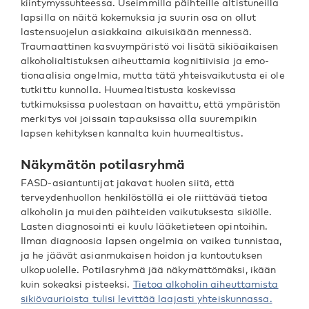
kiintymyssuhteessa. Useimmilla päihteille altistuneilla
lapsilla on näitä kokemuksia ja suurin osa on ollut
lastensuojelun asiakkaina aikuisikään mennessä.
Traumaattinen kasvuympäristö voi lisätä sikiöaikaisen
alkoholialtistuksen aiheuttamia kognitiivisia ja emo-
tionaalisia ongelmia, mutta tätä yhteisvaikutusta ei ole
tutkittu kunnolla. Huumealtistusta koskevissa
tutkimuksissa puolestaan on havaittu, että ympäristön
merkitys voi joissain tapauksissa olla suurempikin
lapsen kehityksen kannalta kuin huumealtistus.
Näkymätön potilasryhmä
FASD-asiantuntijat jakavat huolen siitä, että
terveydenhuollon henkilöstöllä ei ole riittävää tietoa
alkoholin ja muiden päihteiden vaikutuksesta sikiölle.
Lasten diagnosointi ei kuulu lääketieteen opintoihin.
Ilman diagnoosia lapsen ongelmia on vaikea tunnistaa,
ja he jäävät asianmukaisen hoidon ja kuntoutuksen
ulkopuolelle. Potilasryhmä jää näkymättömäksi, ikään
kuin sokeaksi pisteeksi.
Tietoa alkoholin aiheuttamista
sikiövaurioista tulisi levittää laajasti yhteiskunnassa.