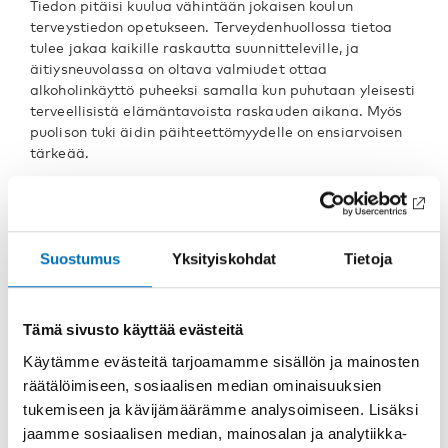
Tiedon pitäisi kuulua vähintään jokaisen koulun
terveystiedon opetukseen. Terveydenhuollossa tietoa
tulee jakaa kaikille raskautta suunnitteleville, ja
äitiysneuvolassa on oltava valmiudet ottaa
alkoholinkäyttö puheeksi samalla kun puhutaan yleisesti
terveellisistä elämäntavoista raskauden aikana. Myös
puolison tuki äidin päihteettömyydelle on ensiarvoisen
tärkeää.
Koponen on vanhempi tutkija ja ADEF Helsinki –
tutkimuksen johtaja (Alcohol/drugs exposure during
fetal life) Folkhälsanin tutkimuskeskuksessa ja
sosiaalipsykologian dosentti Helsingin yliopistossa.
Suostumus
Yksityiskohdat
Tietoja
Nissinen on tohtorikoulutettava ADEF Helsinki -
tutkimushankkeessa Folkhälsanin tutkimuskes-kuksessa
ja terveystieteiden jatko-opiskelija Tampereen
Tämä sivusto käyttää evästeitä
yliopistossa.
Käytämme evästeitä tarjoamamme sisällön ja mainosten
JAA
räätälöimiseen, sosiaalisen median ominaisuuksien
tukemiseen ja kävijämäärämme analysoimiseen. Lisäksi
jaamme sosiaalisen median, mainosalan ja analytiikka-