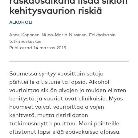
raskausaikana lisää sikiön
kehitysvaurion riskiä
ALKOHOLI
Anne Koponen, Niina-Maria Nissinen, Folkhälsanin
tutkimuskeskus
Publicerad 14 marras 2019
Suomessa syntyy vuosittain satoja
päihteille altistuneita lapsia. Alkoholi
vaurioittaa sikiön aivojen ja muiden elinten
kehitystä, ja vauriot ovat elinikäisiä. Myös
huumeet voivat vaurioittaa aivojen
kehitystä, mutta ristiriidaton
tutkimusnäyttö puuttuu. Moni päihteille
altistunut lapsi elää epävakaissa oloissa,