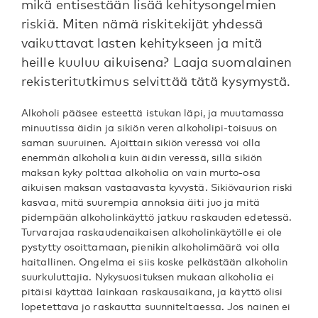
mikä entisestään lisää kehitysongelmien
riskiä. Miten nämä riskitekijät yhdessä
vaikuttavat lasten kehitykseen ja mitä
heille kuuluu aikuisena? Laaja suomalainen
rekisteritutkimus selvittää tätä kysymystä.
Alkoholi pääsee esteettä istukan läpi, ja muutamassa
minuutissa äidin ja sikiön veren alkoholipi-toisuus on
saman suuruinen. Ajoittain sikiön veressä voi olla
enemmän alkoholia kuin äidin veressä, sillä sikiön
maksan kyky polttaa alkoholia on vain murto-osa
aikuisen maksan vastaavasta kyvystä. Sikiövaurion riski
kasvaa, mitä suurempia annoksia äiti juo ja mitä
pidempään alkoholinkäyttö jatkuu raskauden edetessä.
Turvarajaa raskaudenaikaisen alkoholinkäytölle ei ole
pystytty osoittamaan, pienikin alkoholimäärä voi olla
haitallinen. Ongelma ei siis koske pelkästään alkoholin
suurkuluttajia. Nykysuosituksen mukaan alkoholia ei
pitäisi käyttää lainkaan raskausaikana, ja käyttö olisi
lopetettava jo raskautta suunniteltaessa. Jos nainen ei