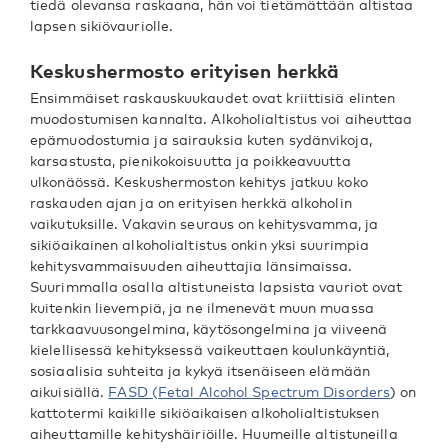
tiedä olevansa raskaana, hän voi tietämättään altistaa
lapsen sikiövauriolle.
Keskushermosto erityisen herkkä
Ensimmäiset raskauskuukaudet ovat kriittisiä elinten
muodostumisen kannalta. Alkoholialtistus voi aiheuttaa
epämuodostumia ja sairauksia kuten sydänvikoja,
karsastusta, pienikokoisuutta ja poikkeavuutta
ulkonäössä. Keskushermoston kehitys jatkuu koko
raskauden ajan ja on erityisen herkkä alkoholin
vaikutuksille. Vakavin seuraus on kehitysvamma, ja
sikiöaikainen alkoholialtistus onkin yksi suurimpia
kehitysvammaisuuden aiheuttajia länsimaissa.
Suurimmalla osalla altistuneista lapsista vauriot ovat
kuitenkin lievempiä, ja ne ilmenevät muun muassa
tarkkaavuusongelmina, käytösongelmina ja viiveenä
kielellisessä kehityksessä vaikeuttaen koulunkäyntiä,
sosiaalisia suhteita ja kykyä itsenäiseen elämään
aikuisiällä.
FASD (Fetal Alcohol Spectrum Disorders
) on
kattotermi kaikille sikiöaikaisen alkoholialtistuksen
aiheuttamille kehityshäiriöille. Huumeille altistuneilla