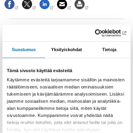
Fakta
Mielipidekirjoitus on julkaistu
Turun Sanomissa
,
Suostumus
Yksityiskohdat
Tietoja
Sydsvenskan-lehdessä
(Ruotsi),
Verdidebatt.no-
sivustolla
(Norja) sekä Morgunblaðið-lehdessä (Islanti)
7. maaliskuuta 2019.
Tämä sivusto käyttää evästeitä
Käytämme evästeitä tarjoamamme sisällön ja mainosten
räätälöimiseen, sosiaalisen median ominaisuuksien
tukemiseen ja kävijämäärämme analysoimiseen. Lisäksi
jaamme sosiaalisen median, mainosalan ja analytiikka-
alan kumppaneillemme tietoja siitä, miten käytät
sivustoamme. Kumppanimme voivat yhdistää näitä
HAKUSANA
LUOKAT
tietoja muihin tietoihin, joita olet antanut heille tai joita on
alkoholi, nuoret,
Alkoholi
kerätty, kun olet käyttänyt heidän palvelujaan.