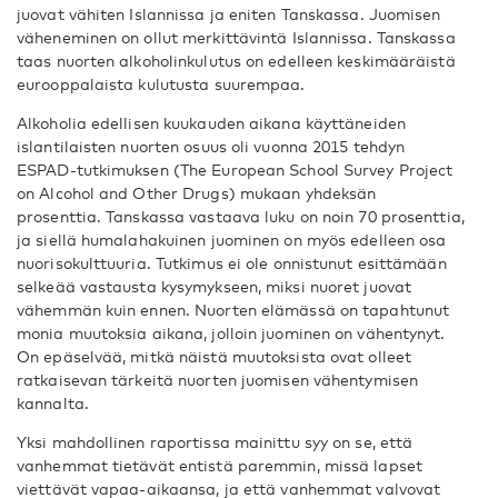
juovat vähiten Islannissa ja eniten Tanskassa. Juomisen
väheneminen on ollut merkittävintä Islannissa. Tanskassa
taas nuorten alkoholinkulutus on edelleen keskimääräistä
eurooppalaista kulutusta suurempaa.
Alkoholia edellisen kuukauden aikana käyttäneiden
islantilaisten nuorten osuus oli vuonna 2015 tehdyn
ESPAD-tutkimuksen (The European School Survey Project
on Alcohol and Other Drugs) mukaan yhdeksän
prosenttia. Tanskassa vastaava luku on noin 70 prosenttia,
ja siellä humalahakuinen juominen on myös edelleen osa
nuorisokulttuuria. Tutkimus ei ole onnistunut esittämään
selkeää vastausta kysymykseen, miksi nuoret juovat
vähemmän kuin ennen. Nuorten elämässä on tapahtunut
monia muutoksia aikana, jolloin juominen on vähentynyt.
On epäselvää, mitkä näistä muutoksista ovat olleet
ratkaisevan tärkeitä nuorten juomisen vähentymisen
kannalta.
Yksi mahdollinen raportissa mainittu syy on se, että
vanhemmat tietävät entistä paremmin, missä lapset
viettävät vapaa-aikaansa, ja että vanhemmat valvovat