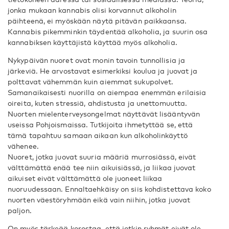
jonka mukaan kannabis olisi korvannut alkoholin
päihteenä, ei myöskään näytä pitävän paikkaansa.
Kannabis pikemminkin täydentää alkoholia, ja suurin osa
kannabiksen käyttäjistä käyttää myös alkoholia.
Nykypäivän nuoret ovat monin tavoin tunnollisia ja
järkeviä. He arvostavat esimerkiksi koulua ja juovat ja
polttavat vähemmän kuin aiemmat sukupolvet.
Samanaikaisesti nuorilla on aiempaa enemmän erilaisia
oireita, kuten stressiä, ahdistusta ja unettomuutta.
Nuorten mielenterveysongelmat näyttävät lisääntyvän
useissa Pohjoismaissa. Tutkijoita ihmetyttää se, että
tämä tapahtuu samaan aikaan kun alkoholinkäyttö
vähenee.
Nuoret, jotka juovat suuria määriä murrosiässä, eivät
välttämättä enää tee niin aikuisiässä, ja liikaa juovat
aikuiset eivät välttämättä ole juoneet liikaa
nuoruudessaan. Ennaltaehkäisy on siis kohdistettava koko
nuorten väestöryhmään eikä vain niihin, jotka juovat
paljon.
On myös tärkeää korostaa, että jotkin ryhmät eivät ole