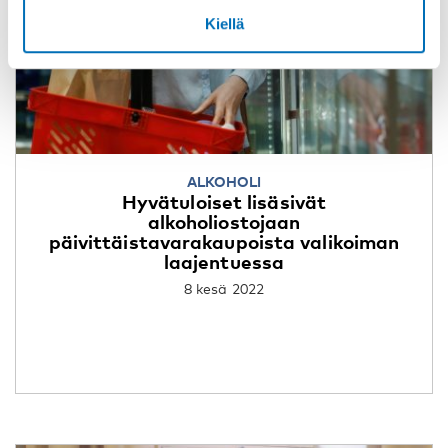
Kiellä
ALKOHOLI
Hyvätuloiset lisäsivät
alkoholiostojaan
päivittäistavarakaupoista valikoiman
laajentuessa
8 kesä 2022