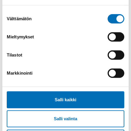
pohjoismaat
Suostumuksen
Välttämätön
valinta
Mieltymykset
Asiaan liittyvää sisältöä
Tilastot
Markkinointi
Salli kaikki
Salli valinta