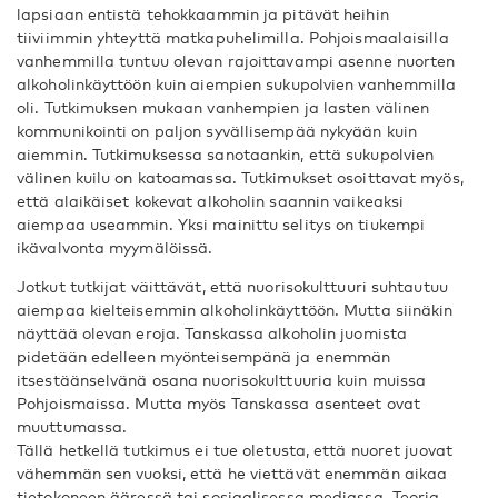
lapsiaan entistä tehokkaammin ja pitävät heihin
tiiviimmin yhteyttä matkapuhelimilla. Pohjoismaalaisilla
vanhemmilla tuntuu olevan rajoittavampi asenne nuorten
alkoholinkäyttöön kuin aiempien sukupolvien vanhemmilla
oli. Tutkimuksen mukaan vanhempien ja lasten välinen
kommunikointi on paljon syvällisempää nykyään kuin
aiemmin. Tutkimuksessa sanotaankin, että sukupolvien
välinen kuilu on katoamassa. Tutkimukset osoittavat myös,
että alaikäiset kokevat alkoholin saannin vaikeaksi
aiempaa useammin. Yksi mainittu selitys on tiukempi
ikävalvonta myymälöissä.
Jotkut tutkijat väittävät, että nuorisokulttuuri suhtautuu
aiempaa kielteisemmin alkoholinkäyttöön. Mutta siinäkin
näyttää olevan eroja. Tanskassa alkoholin juomista
pidetään edelleen myönteisempänä ja enemmän
itsestäänselvänä osana nuorisokulttuuria kuin muissa
Pohjoismaissa. Mutta myös Tanskassa asenteet ovat
muuttumassa.
Tällä hetkellä tutkimus ei tue oletusta, että nuoret juovat
vähemmän sen vuoksi, että he viettävät enemmän aikaa
tietokoneen ääressä tai sosiaalisessa mediassa. Teoria,