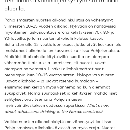
tehokkaasti vahinkojen syntymistä monilla
alueilla.
Pohjoismaisten nuorten alkoholinkulutus on vähentynyt
viimeisten 10–15 vuoden aikana. Nykyään on nähtävissä
myönteinen laskusuuntaus erona kehitykseen 70-, 80- ja
90-luvuilla, jolloin nuorten alkoholinkulutus kasvoi.
Sellaisten alle 15-vuotiaiden osuus, jotka eivät koskaan ole
maistaneet alkoholia, on kasvanut kaikissa Pohjoismaissa.
Alaikäisillä alkoholia käyttävillä nuorilla on aiempaa
vähemmän tilaisuuksia juomiseen, eli nuoret juovat
aiempaa harvemmin. Lisäksi alkoholimäärät ovat
pienempiä kuin 10–15 vuotta sitten. Nykypäivän nuoret
juovat alkoholia – ja juovat itsensä humalaan –
ensimmäisen kerran myös vanhempina kuin aiemmat
sukupolvet. Nämä suuntaukset ja kehityksen mahdolliset
selitykset ovat teemana Pohjoismaisen
hyvinvointikeskuksen uudessa raportissa
What’s new
about adolescent drinking in the Nordic countries?
Vaikka nuorten alkoholinkäyttö on vähentynyt kaikissa
Pohjoismaissa, alkoholinkäytössä on myös eroja. Nuoret