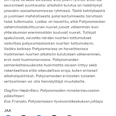
seuranneet suuntausta: alkoholin kulutus on lisääntynyt
joissakin sosioekonomisissa ryhmissä. Tästä kehityksestä
ja juomisen mahdollisesta polarisoitumisesta tarvitaan
lisää tutkimusta. Lisäksi on havaittu, että Pohjoismaiden
vähemmistökulttuurien nuoret juovat vähemmän kuin
yhteiskunnan enemmistöön kuuluvat nuoret. Tutkijat
spekuloivat, voivatko näiden nuorten tottumukset
vaikuttaa pohjoismaalaisten nuorten tottumuksiin.
Vaikka kaikissa Pohjoismaissa on havaittavissa
myönteinen nuorten alkoholin kulutuksen väheneminen,
erot ovat huomionarvoisia. Pohjoismaiden
samankaltaisuuksista huolimatta asiaan liittyy sekä
rakenteellisia että oikeudellisia eroja, kuten erilaiset
alkoholipolitiikat. Pohjoismaiden erilaisten tulosten
vertaaminen voi olla tiennäyttäjä muutoksille.
Dagfinn Høybråten, Pohjoismaiden ministerineuvoston
pääsihteeri
Eva Franzén, Pohjoismaisen hyvinvointikeskuksen johtaja
JAA