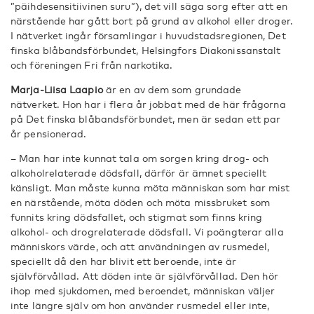
”päihdesensitiivinen suru”), det vill säga sorg efter att en
närstående har gått bort på grund av alkohol eller droger.
I nätverket ingår församlingar i huvudstadsregionen, Det
finska blåbandsförbundet, Helsingfors Diakonissanstalt
och föreningen Fri från narkotika.
Marja-Liisa Laapio
är en av dem som grundade
nätverket. Hon har i flera år jobbat med de här frågorna
på Det finska blåbandsförbundet, men är sedan ett par
år pensionerad.
– Man har inte kunnat tala om sorgen kring drog- och
alkoholrelaterade dödsfall, därför är ämnet speciellt
känsligt. Man måste kunna möta människan som har mist
en närstående, möta döden och möta missbruket som
funnits kring dödsfallet, och stigmat som finns kring
alkohol- och drogrelaterade dödsfall. Vi poängterar alla
människors värde, och att användningen av rusmedel,
speciellt då den har blivit ett beroende, inte är
självförvållad. Att döden inte är självförvållad. Den hör
ihop med sjukdomen, med beroendet, människan väljer
inte längre själv om hon använder rusmedel eller inte,