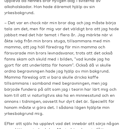
uppleva då hennes bror nyligen dog i sviterna av
alkoholskador. Hon hade däremot hjälp av sin
yrkesbakgrund.
– Det var en chock när min bror dog och jag måste börja
tala om det, men för mig var det väldigt bra att jag hade
jobbat med det här temat i flera år. Jag märkte när vi
åkte iväg från min brors stuga, tillsammans med min
mamma, att jag höll föredrag för min mamma och
försvarade min brors levnadsvanor, trots att det också
fanns skam och skuld med i bilden, ”vad kunde jag ha
gjort för att underlätta för honom”. Också då vi skulle
ordna begravningen hade jag hjälp av min bakgrund.
Mamma föreslog att vi bara skulle dricka kaffe
tillsammans i samband med begravningen, men jag
började fundera på allt som jag i teorin har lärt mig och
kom till att vi naturligtvis ska ha en minnesstund och en
annons i tidningen, oavsett hur dyrt det är. Speciellt för
honom måste vi göra det. I sådana lägen hjälpte min
yrkesbakgrund mig.
Efter att själv ha upplevt vad det innebär att sörja någon