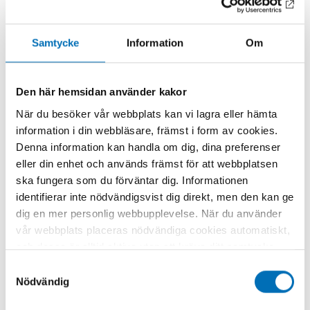
Samtycke
Information
Om
Relaterat innehåll
Den här hemsidan använder kakor
När du besöker vår webbplats kan vi lagra eller hämta
information i din webbläsare, främst i form av cookies.
Denna information kan handla om dig, dina preferenser
eller din enhet och används främst för att webbplatsen
ska fungera som du förväntar dig. Informationen
identifierar inte nödvändigsvist dig direkt, men den kan ge
dig en mer personlig webbupplevelse. När du använder
vår webbplats placeras nödvändiga cookies automatiskt,
och dessa är alltid aktiva utan att kräva ditt samtycke.
Dessa cookies är nödvändiga för att du ska kunna
Samtyckesval
använda webbplatsen och dess funktioner. Vi respekterar
Nödvändig
din integritet, och du kan välja vilka ytterligare cookies