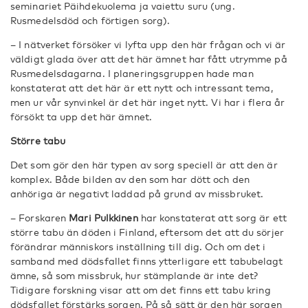
seminariet Päihdekuolema ja vaiettu suru (ung.
Rusmedelsdöd och förtigen sorg).
– I nätverket försöker vi lyfta upp den här frågan och vi är
väldigt glada över att det här ämnet har fått utrymme på
Rusmedelsdagarna. I planeringsgruppen hade man
konstaterat att det här är ett nytt och intressant tema,
men ur vår synvinkel är det här inget nytt. Vi har i flera år
försökt ta upp det här ämnet.
Större tabu
Det som gör den här typen av sorg speciell är att den är
komplex. Både bilden av den som har dött och den
anhöriga är negativt laddad på grund av missbruket.
– Forskaren
Mari Pulkkinen
har konstaterat att sorg är ett
större tabu än döden i Finland, eftersom det att du sörjer
förändrar människors inställning till dig. Och om det i
samband med dödsfallet finns ytterligare ett tabubelagt
ämne, så som missbruk, hur stämplande är inte det?
Tidigare forskning visar att om det finns ett tabu kring
dödsfallet förstärks sorgen. På så sätt är den här sorgen