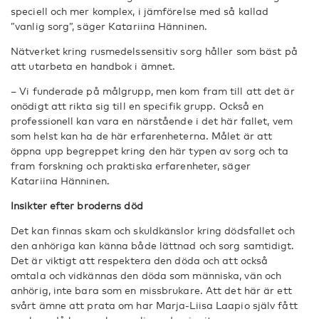
speciell och mer komplex, i jämförelse med så kallad
”vanlig sorg”, säger Katariina Hänninen.
Nätverket kring rusmedelssensitiv sorg håller som bäst på
att utarbeta en handbok i ämnet.
– Vi funderade på målgrupp, men kom fram till att det är
onödigt att rikta sig till en specifik grupp. Också en
professionell kan vara en närstående i det här fallet, vem
som helst kan ha de här erfarenheterna. Målet är att
öppna upp begreppet kring den här typen av sorg och ta
fram forskning och praktiska erfarenheter, säger
Katariina Hänninen.
Insikter efter broderns död
Det kan finnas skam och skuldkänslor kring dödsfallet och
den anhöriga kan känna både lättnad och sorg samtidigt.
Det är viktigt att respektera den döda och att också
omtala och vidkännas den döda som människa, vän och
anhörig, inte bara som en missbrukare. Att det här är ett
svårt ämne att prata om har Marja-Liisa Laapio själv fått