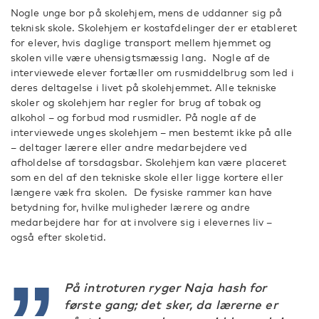
Nogle unge bor på skolehjem, mens de uddanner sig på
teknisk skole. Skolehjem er kostafdelinger der er etableret
for elever, hvis daglige transport mellem hjemmet og
skolen ville være uhensigtsmæssig lang. Nogle af de
interviewede elever fortæller om rusmiddelbrug som led i
deres deltagelse i livet på skolehjemmet. Alle tekniske
skoler og skolehjem har regler for brug af tobak og
alkohol – og forbud mod rusmidler. På nogle af de
interviewede unges skolehjem – men bestemt ikke på alle
– deltager lærere eller andre medarbejdere ved
afholdelse af torsdagsbar. Skolehjem kan være placeret
som en del af den tekniske skole eller ligge kortere eller
længere væk fra skolen. De fysiske rammer kan have
betydning for, hvilke muligheder lærere og andre
medarbejdere har for at involvere sig i elevernes liv –
også efter skoletid.
På introturen ryger Naja hash for
første gang; det sker, da lærerne er