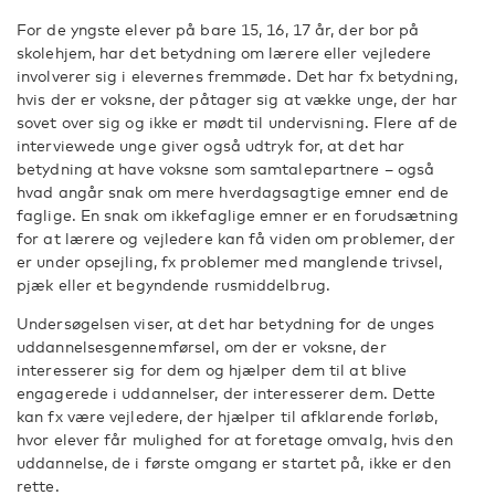
For de yngste elever på bare 15, 16, 17 år, der bor på
skolehjem, har det betydning om lærere eller vejledere
involverer sig i elevernes fremmøde. Det har fx betydning,
hvis der er voksne, der påtager sig at vække unge, der har
sovet over sig og ikke er mødt til undervisning. Flere af de
interviewede unge giver også udtryk for, at det har
betydning at have voksne som samtalepartnere – også
hvad angår snak om mere hverdagsagtige emner end de
faglige. En snak om ikkefaglige emner er en forudsætning
for at lærere og vejledere kan få viden om problemer, der
er under opsejling, fx problemer med manglende trivsel,
pjæk eller et begyndende rusmiddelbrug.
Undersøgelsen viser, at det har betydning for de unges
uddannelsesgennemførsel, om der er voksne, der
interesserer sig for dem og hjælper dem til at blive
engagerede i uddannelser, der interesserer dem. Dette
kan fx være vejledere, der hjælper til afklarende forløb,
hvor elever får mulighed for at foretage omvalg, hvis den
uddannelse, de i første omgang er startet på, ikke er den
rette.