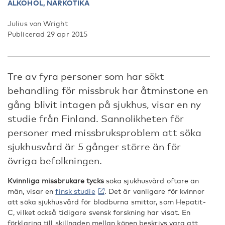
ALKOHOL,
NARKOTIKA
Julius von Wright
Publicerad 29 apr 2015
Tre av fyra personer som har sökt
behandling för missbruk har åtminstone en
gång blivit intagen på sjukhus, visar en ny
studie från Finland. Sannolikheten för
personer med missbruksproblem att söka
sjukhusvård är 5 gånger större än för
övriga befolkningen.
Kvinnliga missbrukare tycks
söka sjukhusvård oftare än
män, visar en
finsk studie
. Det är vanligare för kvinnor
att söka sjukhusvård för blodburna smittor, som Hepatit-
C, vilket också tidigare svensk forskning har visat. En
förklaring till skillnaden mellan könen beskrivs vara att