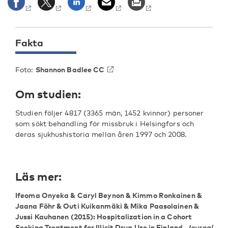
Fakta
Foto:
Shannon Badlee CC
Om studien:
Studien följer 4817 (3365 män, 1452 kvinnor) personer
som sökt behandling för missbruk i Helsingfors och
deras sjukhushistoria mellan åren 1997 och 2008.
Läs mer:
Ifeoma Onyeka & Caryl Beynon & Kimmo Ronkainen &
Jaana Föhr & Outi Kuikanmäki & Mika Paasolainen &
Jussi Kauhanen
(2015): Hospitalization in a Cohort
Seeking Treatment for Illicit Drug Use in Finland.
Journal