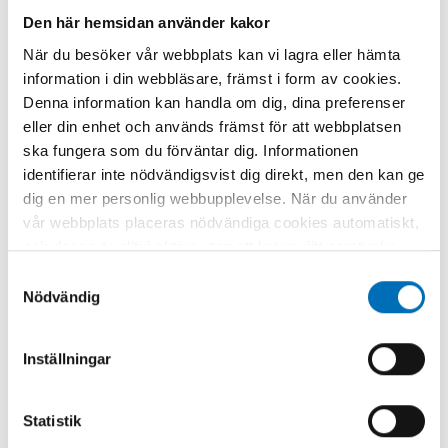
Den här hemsidan använder kakor
När du besöker vår webbplats kan vi lagra eller hämta
information i din webbläsare, främst i form av cookies.
Denna information kan handla om dig, dina preferenser
eller din enhet och används främst för att webbplatsen
NARKOTIKA
Sociolancen – de utsatta
ska fungera som du förväntar dig. Informationen
människornas vän
identifierar inte nödvändigsvist dig direkt, men den kan ge
3 jun 2019
dig en mer personlig webbupplevelse. När du använder
vår webbplats placeras nödvändiga cookies automatiskt,
och dessa är alltid aktiva utan att kräva ditt samtycke.
Dessa cookies är nödvändiga för att du ska kunna
Samtyckesval
använda webbplatsen och dess funktioner. Vi respekterar
Nödvändig
din integritet, och du kan välja vilka ytterligare cookies
(statistiska, preferens, marknadsföring och
Inställningar
oklassificerade) du vill acceptera. Klicka på de olika
kategorirubrikerna för att ta reda på mer och anpassa
dina inställningar för cookies. Observera att blockering
Statistik
av cookies kan påverka din upplevelse av webbplatsen