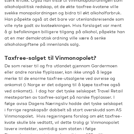
sterk kritikk. Også han viste til vinmonopolordningen som
alkoholpolitisk redskap, at de økte taxfree-kvotene ville
svekke monopolordningen og bidra til økt alkoholforbruk.
Han påpekte også at det bare var utenlandsreisende som
ville nyte godt av kvoteøkningen. Hvis forslaget var ment
å gi befolkningen billigere tilgang på alkohol, påpekte han
at en mer demokratisk ordning ville være å senke
alkoholavgiftene på innenlands salg.
Taxfree-salget til Vinmonopolet?
De som reiser til og fra utlandet gjennom Gardermoen
eller andre norske flyplasser, kan ikke unngå å legge
merke til de enorme taxfree-utsalgene ved avreise og
ankomst (i Norge er det adgang til å kjøpe taxfree også
ved ankomst). I dag har det tyske selskapet Travel Retail
mesteparten av taxfree-salget på norske flyplasser. I
følge avisa Dagens Næringsliv hadde det tyske selskapet
i forrige regnskapsår dobbelt så stort overskudd som AS
Vinmonopolet. Hvis regjeringens forslag om økt taxfree-
kvote skulle ble vedtatt, vil dette trolig gi Vinmonopolet
lavere inntekter, samtidig som staten i følge