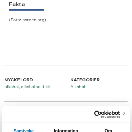
Fakta
(Foto: norden.org)
NYCKELORD
KATEGORIER
alkohol, alkoholpolitikk
Alkohol
Relaterat innehåll
Samtycke
Information
Om