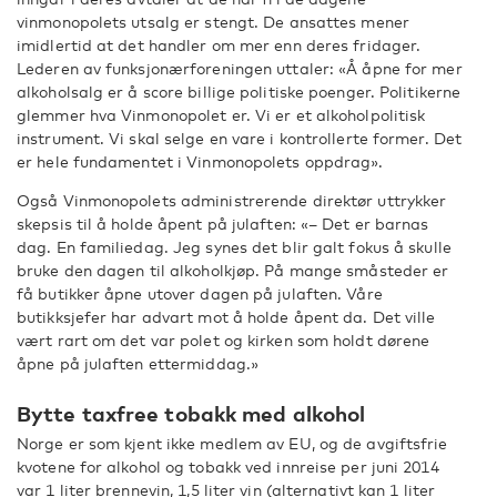
vinmonopolets utsalg er stengt. De ansattes mener
imidlertid at det handler om mer enn deres fridager.
Lederen av funksjonærforeningen uttaler: «Å åpne for mer
alkoholsalg er å score billige politiske poenger. Politikerne
glemmer hva Vinmonopolet er. Vi er et alkoholpolitisk
instrument. Vi skal selge en vare i kontrollerte former. Det
er hele fundamentet i Vinmonopolets oppdrag».
Også Vinmonopolets administrerende direktør uttrykker
skepsis til å holde åpent på julaften: «– Det er barnas
dag. En familiedag. Jeg synes det blir galt fokus å skulle
bruke den dagen til alkoholkjøp. På mange småsteder er
få butikker åpne utover dagen på julaften. Våre
butikksjefer har advart mot å holde åpent da. Det ville
vært rart om det var polet og kirken som holdt dørene
åpne på julaften ettermiddag.»
Bytte taxfree tobakk med alkohol
Norge er som kjent ikke medlem av EU, og de avgiftsfrie
kvotene for alkohol og tobakk ved innreise per juni 2014
var 1 liter brennevin, 1,5 liter vin (alternativt kan 1 liter