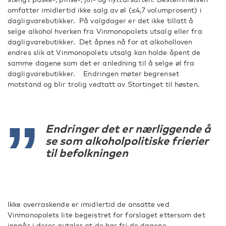
omfatter imidlertid ikke salg av øl (≤4,7 volumprosent) i
dagligvarebutikker. På valgdager er det ikke tillatt å
selge alkohol hverken fra Vinmonopolets utsalg eller fra
dagligvarebutikker. Det åpnes nå for at alkoholloven
endres slik at Vinmonopolets utsalg kan holde åpent de
samme dagene som det er anledning til å selge øl fra
dagligvarebutikker. Endringen møter begrenset
motstand og blir trolig vedtatt av Stortinget til høsten.
Endringer det er nærliggende å
se som alkoholpolitiske frierier
til befolkningen
Ikke overraskende er imidlertid de ansatte ved
Vinmonopolets lite begeistret for forslaget ettersom det
inngår i deres avtaler at de har fri de dagene