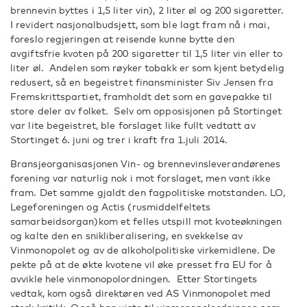
brennevin byttes i 1,5 liter vin), 2 liter øl og 200 sigaretter.
I revidert nasjonalbudsjett, som ble lagt fram nå i mai,
foreslo regjeringen at reisende kunne bytte den
avgiftsfrie kvoten på 200 sigaretter til 1,5 liter vin eller to
liter øl. Andelen som røyker tobakk er som kjent betydelig
redusert, så en begeistret finansminister Siv Jensen fra
Fremskrittspartiet, framholdt det som en gavepakke til
store deler av folket. Selv om opposisjonen på Stortinget
var lite begeistret, ble forslaget like fullt vedtatt av
Stortinget 6. juni og trer i kraft fra 1.juli 2014.
Bransjeorganisasjonen Vin- og brennevinsleverandørenes
forening var naturlig nok i mot forslaget, men vant ikke
fram. Det samme gjaldt den fagpolitiske motstanden. LO,
Legeforeningen og Actis (rusmiddelfeltets
samarbeidsorgan)kom et felles utspill mot kvoteøkningen
og kalte den en snikliberalisering, en svekkelse av
Vinmonopolet og av de alkoholpolitiske virkemidlene. De
pekte på at de økte kvotene vil øke presset fra EU for å
avvikle hele vinmonopolordningen. Etter Stortingets
vedtak, kom også direktøren ved AS Vinmonopolet med