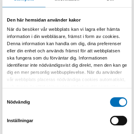
Den här hemsidan använder kakor
När du besöker vår webbplats kan vi lagra eller hämta
information i din webbläsare, främst i form av cookies.
Denna information kan handla om dig, dina preferenser
eller din enhet och används främst för att webbplatsen
ska fungera som du förväntar dig. Informationen
identifierar inte nödvändigsvist dig direkt, men den kan ge
dig en mer personlig webbupplevelse. När du använder
vår webbplats placeras nödvändiga cookies automatiskt,
och dessa är alltid aktiva utan att kräva ditt samtycke.
Dessa cookies är nödvändiga för att du ska kunna
Samtyckesval
använda webbplatsen och dess funktioner. Vi respekterar
Nödvändig
din integritet, och du kan välja vilka ytterligare cookies
(statistiska, preferens, marknadsföring och
Inställningar
oklassificerade) du vill acceptera. Klicka på de olika
kategorirubrikerna för att ta reda på mer och anpassa