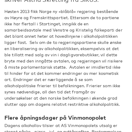
Høsten 2013 fikk Norge ny «blåblå» regjering bestående
av Høyre og Fremskrittspartiet. Ettersom de to partiene
ikke har flertall i Stortinget, inngikk de en
samarbeidsavtale med Venstre og Kristelig folkeparti der
det blant annet heter at hovedlinjene i alkoholpolitikken
ligger fast. Selv om de to regjeringspartiene skulle ønske
en liberalisering av alkoholpolitikken, eksempelvis at det
ble tillatt med salg av vin i dagligvarebutikker, vil dette
bryte med den inngåtte avtalen, og regjeringen vil risikere
å miste parlamentarisk støtte. Avtalen er imidlertid ikke
til hinder for at det kommer endringer av mer kosmetisk
art. Endringer det er nærliggende å se som
alkoholpolitiske frierier til befolkningen. Frierier som ikke
synes nødvendige, all den tid det framgår av
undersøkelser at den norske befolkningen i økende grad
slutter opp om dagens relativt restriktive alkoholpolitikk.
Flere åpningsdager på Vinmonopolet
Dagens alkohollov tilsier at AS Vinmonopolets utsalg er
stengt påske-, pinse-, jul- og nyttårsaften. Bestemmelsen