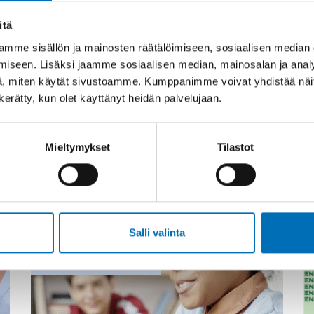
itä
mme sisällön ja mainosten räätälöimiseen, sosiaalisen median
iseen. Lisäksi jaamme sosiaalisen median, mainosalan ja analy
, miten käytät sivustoamme. Kumppanimme voivat yhdistää näitä t
n kerätty, kun olet käyttänyt heidän palvelujaan.
Mieltymykset
Tilastot
Asiaan liittyvää sisältöä
Salli valinta