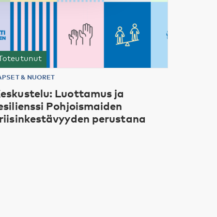
Toteutunut
APSET & NUORET
eskustelu: Luottamus ja
esilienssi Pohjoismaiden
riisinkestävyyden perustana