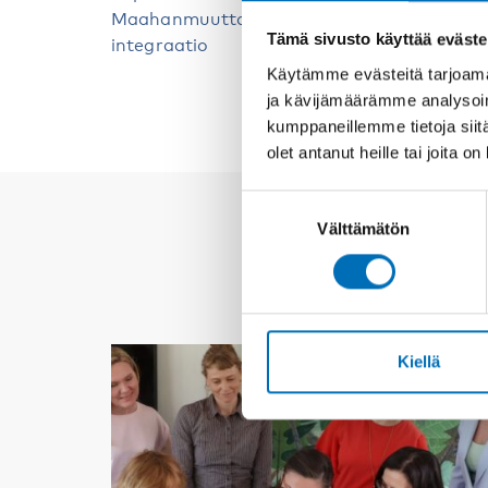
Maahanmuuttajien
Tämä sivusto käyttää eväste
integraatio
Käytämme evästeitä tarjoama
ja kävijämäärämme analysoim
kumppaneillemme tietoja siitä
olet antanut heille tai joita o
Suostumuksen
Välttämätön
valinta
Kiellä