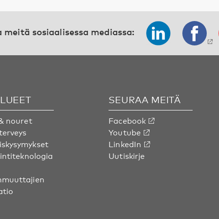
 meitä sosiaalisessa mediassa:
ALUEET
SEURAA MEITÄ
& nouret
Facebook
terveys
Youtube
skysymykset
LinkedIn
intiteknologia
Uutiskirje
muuttajien
atio