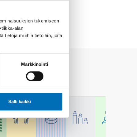
 ominaisuuksien tukemiseen
tiikka-alan
ietoja muihin tietoihin, joita
Markkinointi
Salli kaikki
24
KESÄ
2026