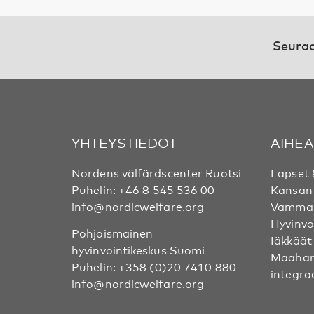
Seuraa
YHTEYSTIEDOT
AIHE
Nordens välfärdscenter Ruotsi
Lapset 
Puhelin:
+46 8 545 536 00
Kansan
info@nordicwelfare.org
Vammai
Hyvinvo
Pohjoismainen
Iäkkäät
hyvinvointikeskus Suomi
Maahan
Puhelin:
+358 (0)20 7410 880
integra
info@nordicwelfare.org