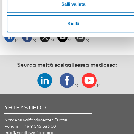
Ilmoittautuminen ja tapahtuman tiedot
Salli valinta
Kiellä
JAA
Seuraa meitä sosiaalisessa mediassa:
YHTEYSTIEDOT
Nordens välfärdscenter Ruotsi
Puhelin:
+46 8 545 536 00
info@nordicwelfare.org