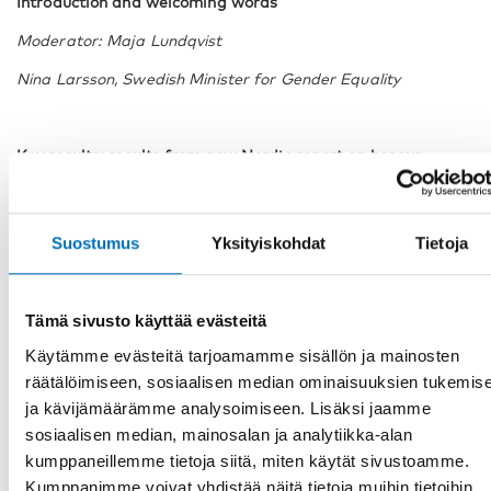
Introduction
and welcoming words
Moderator: Maja Lundqvist
Nina Larsson, Swedish Minister for Gender Equality
Key results:
results from new Nordic report on honour-
related violence and oppression. Organsiation, policy and
legislation
Alexandra Lebedeva, Doctor of Ethics
Suostumus
Yksityiskohdat
Tietoja
Johan Rosquist PhD in Sociology, Senior Lecturer in
Criminology
Tämä sivusto käyttää evästeitä
Käytämme evästeitä tarjoamamme sisällön ja mainosten
Experiences and lessons learned: Nordic experiences of
räätälöimiseen, sosiaalisen median ominaisuuksien tukemis
effective approaches to honour-related violence and
ja kävijämäärämme analysoimiseen. Lisäksi jaamme
oppression – findings from a Nordic survey and consultation
sosiaalisen median, mainosalan ja analytiikka-alan
kumppaneillemme tietoja siitä, miten käytät sivustoamme.
Maja Lundqvist
, Analyst, Swedish Secretariat for Gender
Research
Kumppanimme voivat yhdistää näitä tietoja muihin tietoihin,