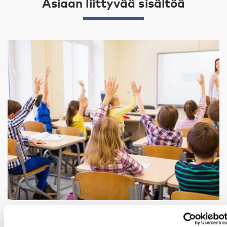
Asiaan liittyvää sisältöä
VAMMAISKYSYMYKSET
7 loka 2022