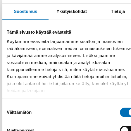
Nordic examples for more inclusive schools
Suostumus
Yksityiskohdat
Tietoja
Tämä sivusto käyttää evästeitä
Käytämme evästeitä tarjoamamme sisällön ja mainosten
räätälöimiseen, sosiaalisen median ominaisuuksien tukemis
ja kävijämäärämme analysoimiseen. Lisäksi jaamme
sosiaalisen median, mainosalan ja analytiikka-alan
kumppaneillemme tietoja siitä, miten käytät sivustoamme.
Kumppanimme voivat yhdistää näitä tietoja muihin tietoihin,
joita olet antanut heille tai joita on kerätty, kun olet käyttänyt
heidän palvelujaan.
Suostumuksen
Välttämätön
valinta
MAAHANMUUTTAJIEN INTEGRAATIO
17 maalis 2022
Mieltymykset