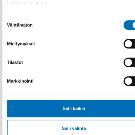
heidän palvelujaan.
Suostumuksen
Välttämätön
valinta
Mieltymykset
Tilastot
KANSANTERVEYS
Markkinointi
5 helmi 2024
Labour market integration of adults with
alcohol and substance use problems in the
Nordic countries
Salli kaikki
Salli valinta
12
KESÄ
2024