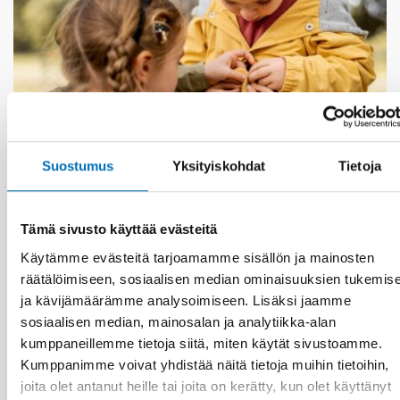
Suostumus
Yksityiskohdat
Tietoja
LAPSET & NUORET
18 syys 2024
Tämä sivusto käyttää evästeitä
Ensuring good living conditions for children in
Käytämme evästeitä tarjoamamme sisällön ja mainosten
low-income families
räätälöimiseen, sosiaalisen median ominaisuuksien tukemis
ja kävijämäärämme analysoimiseen. Lisäksi jaamme
sosiaalisen median, mainosalan ja analytiikka-alan
kumppaneillemme tietoja siitä, miten käytät sivustoamme.
Kumppanimme voivat yhdistää näitä tietoja muihin tietoihin,
joita olet antanut heille tai joita on kerätty, kun olet käyttänyt