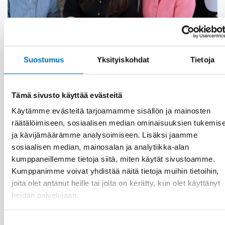
LAPSET & NUORET
Suostumus
Yksityiskohdat
Tietoja
13 kesä 2026
Nordic Children’s Ombudspersons: Children
must not be forgotten in crisis preparedness
Tämä sivusto käyttää evästeitä
Käytämme evästeitä tarjoamamme sisällön ja mainosten
räätälöimiseen, sosiaalisen median ominaisuuksien tukemis
ja kävijämäärämme analysoimiseen. Lisäksi jaamme
sosiaalisen median, mainosalan ja analytiikka-alan
kumppaneillemme tietoja siitä, miten käytät sivustoamme.
Kumppanimme voivat yhdistää näitä tietoja muihin tietoihin,
joita olet antanut heille tai joita on kerätty, kun olet käyttänyt
heidän palvelujaan.
Suostumuksen