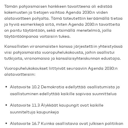
Tämän pohjoismaisen hankkeen tavoitteena oli edistää
kokemusten ja tietojen vaihtoa Agenda 2030:n viiden
alatavoitteen pohjalta. Tämä toteutettiin keräämällä tietoa
ja hyviä esimerkkejä siitä, miten Agenda 2030:n tavoitteita
on pantu täytäntöön, sekä etsimällä menetelmiä, joilla
täytäntöönpanoa voitaisiin tukea.
Kansallisten viranomaisten kanssa järjestettiin yhteistyössä
viisi pohjoismaista vuoropuhelukokousta, joihin osallistui
tutkijoita, viranomaisia ja kansalaisyhteiskunnan edustajia.
Vuoropuhelukokoukset liittyivät seuraaviin Agenda 2030:n
alatavoitteisiin:
Alatavoite 10.2 Demokratia edellyttää osallistumista ja
osallistuminen edellyttää kaikille sopivaa suunnittelua
Alatavoite 11.3 Älykkäät kaupungit ovat kaikille
suunniteltuja kaupunkeja
Alatavoite 16.7 Kuinka osallistavia ovat julkisen politiikan