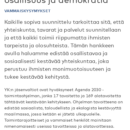
VAMMAISKYSYMYKSET
Kaikille sopiva suunnittelu tarkoittaa sitä, että
yhteiskunta, tavarat ja palvelut suunnitellaan
ja että kaikki toimii riippumatta ihmisten
tarpeista ja olosuhteista. Tämän hankkeen
avulla haluamme edistää osallistavaa ja
sosiaalisesti kestävää yhteiskuntaa, joka
perustuu ihmisten monimuotoisuuteen ja
tukee kestävää kehitystä.
YK:n jäsenvaltiot ovat hyväksyneet Agenda 2030 -
toimintaohjelman, jonka 17 tavoitetta ja 169 alatavoitetta
tähtäävät kestävään kehitykseen. Ohjelman tavoitteena on
edistää sosiaalista, taloudellista ja ekologista kestävyyttä
maailmassa, jossa ketään ei jätetä ulkopuolelle.
Toimintarajoitteiset ja vammaiset henkilöt mainitaan
nimenomaisesti useissa tavoitteissa ja alatavoitteissa.