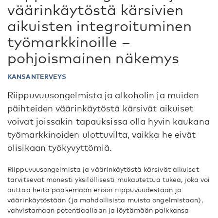
väärinkäytöstä kärsivien
aikuisten integroituminen
työmarkkinoille –
pohjoismainen näkemys
KANSANTERVEYS
Riippuvuusongelmista ja alkoholin ja muiden
päihteiden väärinkäytöstä kärsivät aikuiset
voivat joissakin tapauksissa olla hyvin kaukana
työmarkkinoiden ulottuvilta, vaikka he eivät
olisikaan työkyvyttömiä.
Riippuvuusongelmista ja väärinkäytöstä kärsivät aikuiset
tarvitsevat monesti yksilöllisesti mukautettua tukea, joka voi
auttaa heitä pääsemään eroon riippuvuudestaan ja
väärinkäytöstään (ja mahdollisista muista ongelmistaan),
vahvistamaan potentiaaliaan ja löytämään paikkansa