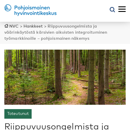
NVC
>
Hankkeet
>
Riippuvuusongelmista ja
väärinkäytöstä kärsivien aikuisten integroituminen
työmarkkinoille – pohjoismainen näkemys
Toteutunut
Riippuvuusongelmista ja