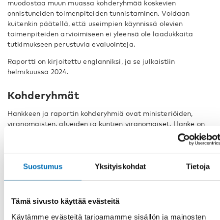
muodostaa muun muassa kohderyhmää koskevien
onnistuneiden toimenpiteiden tunnistaminen. Voidaan
kuitenkin päätellä, että useimpien käynnissä olevien
toimenpiteiden arvioimiseen ei yleensä ole laadukkaita
tutkimukseen perustuvia evaluointeja.
Raportti on kirjoitettu englanniksi, ja se julkaistiin
helmikuussa 2024.
Kohderyhmät
Hankkeen ja raportin kohderyhmiä ovat ministeriöiden,
viranomaisten, alueiden ja kuntien viranomaiset. Hanke on
suunnattu myös alan ammattilaisille ja muille ihmisille,
jotka työskentelevät riippuvuuden ja väärinkäytön hoidossa.
Suostumus
Yksityiskohdat
Tietoja
Tämä sivusto käyttää evästeitä
Käytämme evästeitä tarjoamamme sisällön ja mainosten