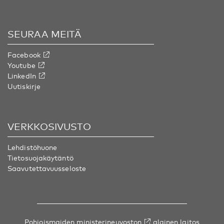
SEURAA MEITÄ
Facebook
Youtube
LinkedIn
Uutiskirje
VERKKOSIVUSTO
Lehdistöhuone
Tietosuojakäytäntö
Saavutettavuusseloste
Pohjoismaiden ministerineuvoston
alainen laitos