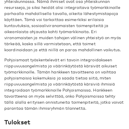
yhteiskunnassa. Nämä ihmiset ovat osa yhteiskunnan
resursseja, ja siksi heidät olisi integroitava työmarkkinoille
parhaalla mahdollisella tavalla, oikeita lähestymistapoja
käyttäen. Tämä voi tarkoittaa esimerkiksi erilaisia
kuntoutuksia, sosiaaliviranomaisten toimenpiteitä ja
oikeanlaista ohjausta kohti työmarkkinoita. Eri
viranomaisten ja muiden tahojen välinen yhteistyö on myös
tärkeää, koska sillä varmistetaan, että toimet
koordinoidaan ja että niillä on paras mahdollinen vaikutus.
Pohjoismaat työskentelevät eri tavoin integroidakseen
riippuvuusongelmista ja väärinkäytöstä kärsivät aikuiset
työmarkkinoille. Tämän hankkeen tavoitteena on vaihtaa
pohjoismaisia kokemuksia ja saada tietoa siitä, miten
riippuvuusongelmista ja väärinkäytöstä kärsiviä ihmisiä
integroidaan työmarkkinoille Pohjoismaissa. Hankkeen
tavoitteena on myös selvittää, onko Pohjoismaissa tehty
tällä alalla erityisen onnistuneita toimenpiteitä, jotka voivat
parantaa tämän ihmisryhmän tilannetta.
Tulokset