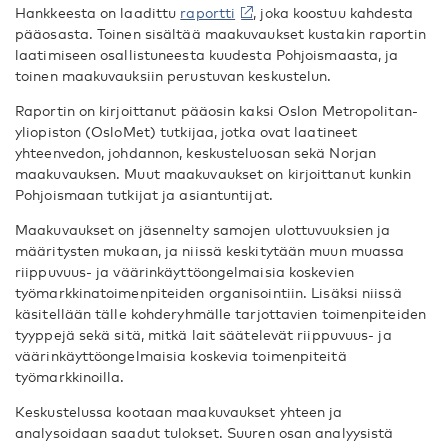
Hankkeesta on laadittu
raportti
, joka koostuu kahdesta
pääosasta. Toinen sisältää maakuvaukset kustakin raportin
laatimiseen osallistuneesta kuudesta Pohjoismaasta, ja
toinen maakuvauksiin perustuvan keskustelun.
Raportin on kirjoittanut pääosin kaksi Oslon Metropolitan-
yliopiston (OsloMet) tutkijaa, jotka ovat laatineet
yhteenvedon, johdannon, keskusteluosan sekä Norjan
maakuvauksen. Muut maakuvaukset on kirjoittanut kunkin
Pohjoismaan tutkijat ja asiantuntijat.
Maakuvaukset on jäsennelty samojen ulottuvuuksien ja
määritysten mukaan, ja niissä keskitytään muun muassa
riippuvuus- ja väärinkäyttöongelmaisia koskevien
työmarkkinatoimenpiteiden organisointiin. Lisäksi niissä
käsitellään tälle kohderyhmälle tarjottavien toimenpiteiden
tyyppejä sekä sitä, mitkä lait säätelevät riippuvuus- ja
väärinkäyttöongelmaisia koskevia toimenpiteitä
työmarkkinoilla.
Keskustelussa kootaan maakuvaukset yhteen ja
analysoidaan saadut tulokset. Suuren osan analyysistä