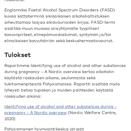
Englanniksi Foetal Alcohol Spectrum Disorders (FASD)
kuvaa kattoterminä sikiöaikaisen alkoholialtistuksen
aiheuttamaa laajaa sikiövaurioiden kirjoa. FASD-termi
sisältää muun muassa oireyhtymälle tyypilliset
kasvonpirteet, elinepämuodostumat, syntymän ja/tai
elinaikaisen kasvuhäiriön sekä keskushermostovauriot.
Tulokset
Raportimme Identifying use of alcohol and other substances
during ­pregnancy – A Nordic overview kertoo alkoholin
käytöstä raskauden aikana, seulonnasta sekä
tukitoimenpiteistä Pohjoismaissa. Raportti sisältää myös
lyheysti tietoa tupakan ja muiden päihteiden käytöstä
raskauden aikana:
Identifying use of alcohol and other substances during ­
pregnancy – A Nordic overview
(Nordic Welfare Centre,
2020)
Pohjoismainen hyvinvointikeskus järjesti