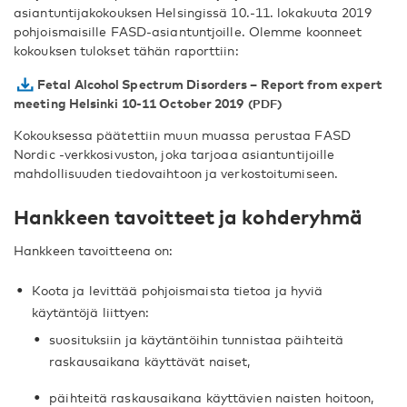
asiantuntijakokouksen Helsingissä 10.-11. lokakuuta 2019
pohjoismaisille FASD-asiantuntjoille. Olemme koonneet
kokouksen tulokset tähän raporttiin:
Fetal Alcohol Spectrum Disorders – Report from expert
meeting Helsinki 10-11 October 2019
Kokouksessa päätettiin muun muassa perustaa FASD
Nordic -verkkosivuston, joka tarjoaa asiantuntijoille
mahdollisuuden tiedovaihtoon ja verkostoitumiseen.
Hankkeen tavoitteet ja kohderyhmä
Hankkeen tavoitteena on:
Koota ja levittää pohjoismaista tietoa ja hyviä
käytäntöjä liittyen:
suosituksiin ja käytäntöihin tunnistaa päihteitä
raskausaikana käyttävät naiset,
päihteitä raskausaikana käyttävien naisten hoitoon,