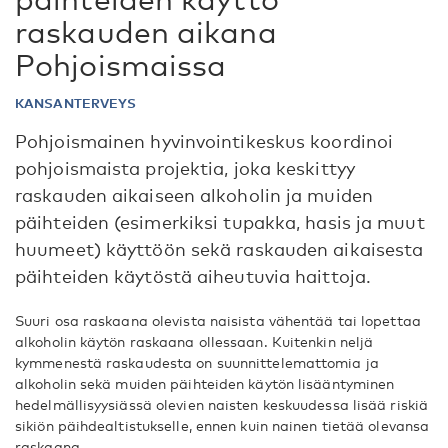
raskauden aikana
Pohjoismaissa
KANSANTERVEYS
Pohjoismainen hyvinvointikeskus koordinoi
pohjoismaista projektia, joka keskittyy
raskauden aikaiseen alkoholin ja muiden
päihteiden (esimerkiksi tupakka, hasis ja muut
huumeet) käyttöön sekä raskauden aikaisesta
päihteiden käytöstä aiheutuvia haittoja.
Suuri osa raskaana olevista naisista vähentää tai lopettaa
alkoholin käytön raskaana ollessaan. Kuitenkin neljä
kymmenestä raskaudesta on suunnittelemattomia ja
alkoholin sekä muiden päihteiden käytön lisääntyminen
hedelmällisyysiässä olevien naisten keskuudessa lisää riskiä
sikiön päihdealtistukselle, ennen kuin nainen tietää olevansa
raskaana.