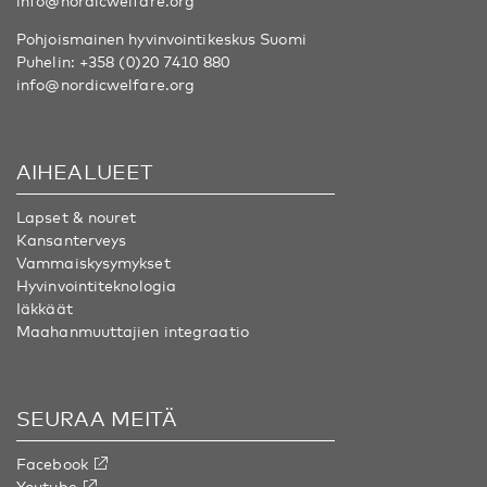
info@nordicwelfare.org
Pohjoismainen hyvinvointikeskus Suomi
Puhelin:
+358 (0)20 7410 880
info@nordicwelfare.org
AIHEALUEET
Lapset & nouret
Kansanterveys
Vammaiskysymykset
Hyvinvointiteknologia
Iäkkäät
Maahanmuuttajien integraatio
SEURAA MEITÄ
Facebook
Youtube