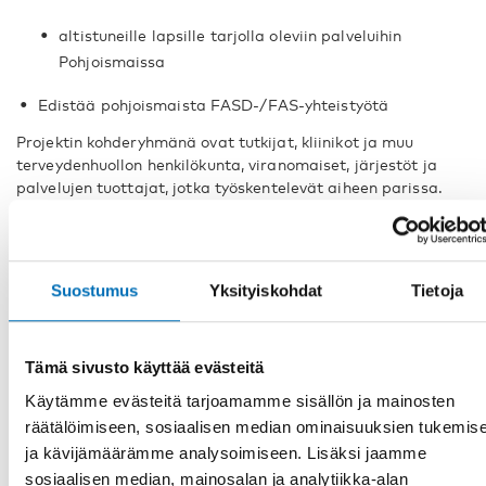
altistuneille lapsille tarjolla oleviin palveluihin
Pohjoismaissa
Edistää pohjoismaista FASD-/FAS-yhteistyötä
Projektin kohderyhmänä ovat tutkijat, kliinikot ja muu
terveydenhuollon henkilökunta, viranomaiset, järjestöt ja
palvelujen tuottajat, jotka työskentelevät aiheen parissa.
Suostumus
Yksityiskohdat
Tietoja
Tämä sivusto käyttää evästeitä
Raportit
Käytämme evästeitä tarjoamamme sisällön ja mainosten
räätälöimiseen, sosiaalisen median ominaisuuksien tukemis
ja kävijämäärämme analysoimiseen. Lisäksi jaamme
sosiaalisen median, mainosalan ja analytiikka-alan