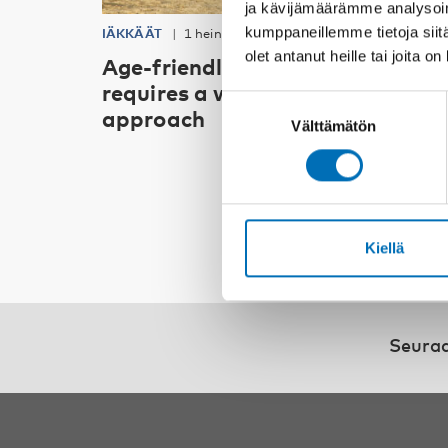
ja kävijämäärämme analysoim
kumppaneillemme tietoja siitä
IÄKKÄÄT
1 heinä 2026
olet antanut heille tai joita o
Age-friendly development
requires a whole-of-society
Suostumuksen
approach
Välttämätön
valinta
Kiellä
Seuraa