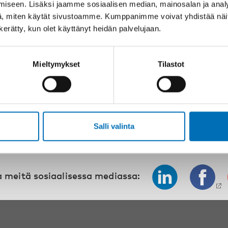
iseen. Lisäksi jaamme sosiaalisen median, mainosalan ja analy
, miten käytät sivustoamme. Kumppanimme voivat yhdistää näitä t
VAMMAISKYSYMYKSET
17 kesä 2026
L
n kerätty, kun olet käyttänyt heidän palvelujaan.
“Active citizenship is not a
N
privilege; it is a right”
O
n
Mieltymykset
Tilastot
p
Salli valinta
 meitä sosiaalisessa mediassa: