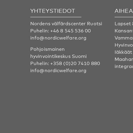
YHTEYSTIEDOT
AIHE
Nordens välfärdscenter Ruotsi
Lapset 
Puhelin:
+46 8 545 536 00
Kansan
info@nordicwelfare.org
Vammai
Hyvinvo
Pohjoismainen
Iäkkäät
hyvinvointikeskus Suomi
Maahan
Puhelin:
+358 (0)20 7410 880
integra
info@nordicwelfare.org