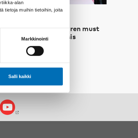
tiikka-alan
ietoja muihin tietoihin, joita
APSET & NUORET
13 kesä 2026
ordic Children’s
mbudspersons: Children must
ot be forgotten in crisis
Markkinointi
reparedness
Salli kaikki