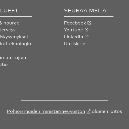
ALUEET
SEURAA MEITÄ
& nouret
Facebook
terveys
Youtube
skysymykset
LinkedIn
intiteknologia
Uutiskirje
muuttajien
atio
Pohjoismaiden ministerineuvoston
alainen laitos