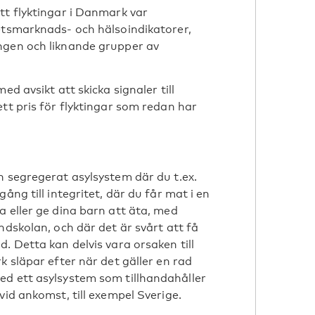
tt flyktingar i Danmark var
etsmarknads- och hälsoindikatorer,
ngen och liknande grupper av
d avsikt att skicka signaler till
tt pris för flyktingar som redan har
h segregerat asylsystem där du t.ex.
ång till integritet, där du får mat i en
a eller ge dina barn att äta, med
ndskolan, och där det är svårt att få
. Detta kan delvis vara orsaken till
k släpar efter när det gäller en rad
ed ett asylsystem som tillhandahåller
vid ankomst, till exempel Sverige.