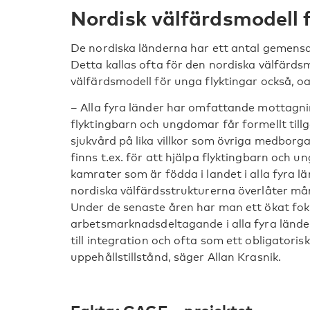
Nordisk välfärdsmodell f
De nordiska länderna har ett antal gemen
Detta kallas ofta för den nordiska välfärd
välfärdsmodell för unga flyktingar också, oav
– Alla fyra länder har omfattande mottagn
flyktingbarn och ungdomar får formellt till
sjukvård på lika villkor som övriga medborg
finns t.ex. för att hjälpa flyktingbarn och
kamrater som är födda i landet i alla fyra l
nordiska välfärdsstrukturerna överlåter mån
Under de senaste åren har man ett ökat fo
arbetsmarknadsdeltagande i alla fyra länder
till integration och ofta som ett obligatorisk
uppehållstillstånd, säger Allan Krasnik.