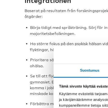
integrationen
Baserat på resultaten från forskningsprojek
åtgärder:
Börja tidigt med språkträning. Sörj för 
majoritetsbefolkningen.
Ha större fokus på den psykisk hälsan v
flyktingar, här utgör Danmark ett gott e
Prioritera särskilt unga ensamkommande d
ohälsa.
Suostumus
Se till att flyktingar som anländer som t
gymnasiet. En genomförd gymnasieutbild
Tämä sivusto käyttää eväste
komma i jobb, vilket visat sig minska ris
minskade kostnader för samhället.
Käytämme evästeitä tarjoama
ja kävijämäärämme analysoim
Förbättra mångfaldskompetensen bland 
kumppaneillemme tietoja siitä