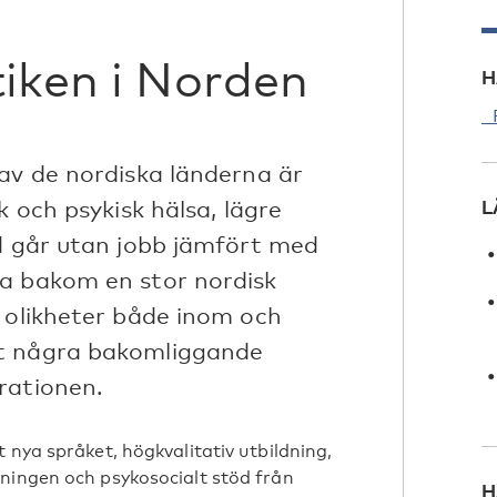
tiken i Norden
H
P
 av de nordiska länderna är
k och psykisk hälsa, lägre
L
ad går utan jobb jämfört med
na bakom en stor nordisk
e olikheter både inom och
mt några bakomliggande
rationen.
 nya språket, högkvalitativ utbildning,
ningen och psykosocialt stöd från
H