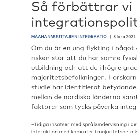
Så förbättrar vi
integrationspoli
MAAHANMUUTTAJIEN INTEGRAATIO
5 loka 2021
Om du är en ung flykting i något
risken stor att du har sämre fysis
utbildning och att du i högre gr
majoritetsbefolkningen. Forskar
studie har identifierat betydand
mellan de nordiska länderna sa
faktorer som tycks påverka integ
–Tidiga insatser med språkundervisning i det
interaktion med kamrater i majoritetsbefolk