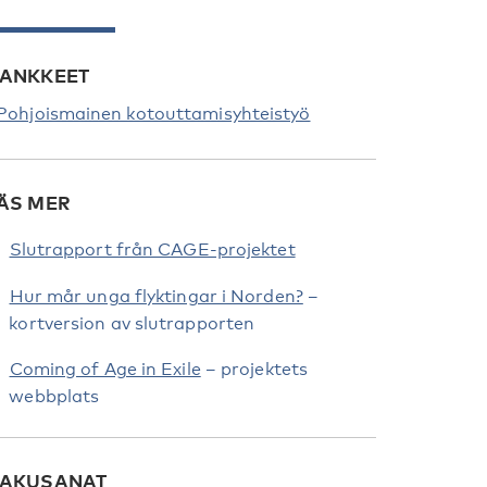
ANKKEET
ohjoismainen kotouttamisyhteistyö
ÄS MER
Slutrapport från CAGE-projektet
Hur mår unga flyktingar i Norden?
–
kortversion av slutrapporten
Coming of Age in Exile
– projektets
webbplats
AKUSANAT