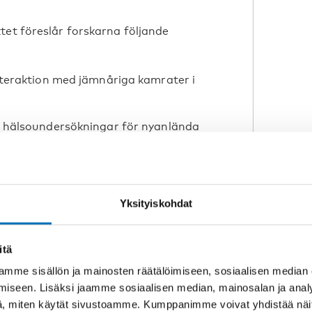
tet föreslår forskarna följande
interaktion med jämnåriga kamrater i
id hälsoundersökningar för nyanlända
xempel.
å de i hög grad riskerar psykisk
Yksityiskohdat
onåringar ges adekvat stöd att slutföra
ning ökar avsevärt chanserna att
itä
ken för ohälsa, men även medför
mme sisällön ja mainosten räätälöimiseen, sosiaalisen median
iseen. Lisäksi jaamme sosiaalisen median, mainosalan ja analy
yrkesverksamma (lärare,
, miten käytät sivustoamme. Kumppanimme voivat yhdistää näitä t