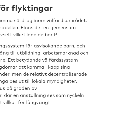
ör flyktingar
samma särdrag inom välfärdsområdet.
smodellen. Finns det en gemensam
sett vilket land de bor i?
ingssystem för asylsökande barn, och
gång till utbildning, arbetsmarknad och
are. Ett betydande välfärdssystem
 ungdomar att komma i kapp sina
änder, men de relativt decentraliserade
ga beslut till lokala myndigheter.
kus på graden av
, där en anställning ses som nyckeln
t villkor för långvarigt