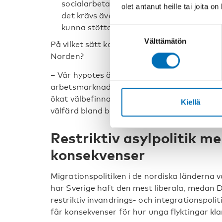
socialarbetare, hälso- och sjukvårdsperso
olet antanut heille tai joita o
det krävs även systematisk utbildning av
kunna stötta unga flyktingar.
Suostumuksen
Välttämätön
valinta
På vilket sätt kommer dessa åtgärder att bid
Norden?
– Vår hypotes är att om utbildningsnivån hö
arbetsmarknadsdeltagandet och integrationen 
ökat välbefinnandet bland unga flyktingar o
Kiellä
välfärd bland befolkningen i Norden, säger 
Restriktiv asylpolitik m
konsekvenser
Migrationspolitiken i de nordiska länderna var
har Sverige haft den mest liberala, medan 
restriktiv invandrings- och integrationspoli
får konsekvenser för hur unga flyktingar klar