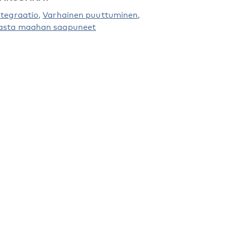
ntegraatio
Varhainen puuttuminen
asta maahan saapuneet