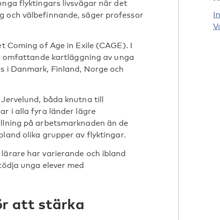
nga flyktingars livsvägar när det
I
g och välbefinnande, säger professor
V
et Coming of Age in Exile (CAGE). I
 en omfattande kartläggning av unga
us i Danmark, Finland, Norge och
Jervelund, båda knutna till
 i alla fyra länder lägre
ällning på arbetsmarknaden än de
land olika grupper av flyktingar.
lärare har varierande och ibland
stödja unga elever med
r att stärka