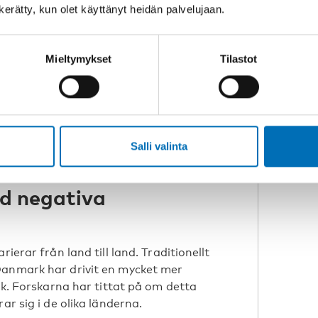
nal etc.). Erfarenhet kan hjälpa, men
n kerätty, kun olet käyttänyt heidän palvelujaan.
 yrkesverksamma för att effektivt
Mieltymykset
Tilastot
ra till att främja integrationen i
js i den här gruppen, ökar
förbättras. Det i sin tur leder till
ch minskad ojämlikhet i hälsa och
Salli valinta
Jervelund.
ed negativa
ierar från land till land. Traditionellt
Danmark har drivit en mycket mer
tik. Forskarna har tittat på om detta
ar sig i de olika länderna.