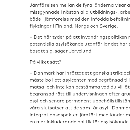
Jämförelsen mellan de fyra länderna visar a
missgynnade i nästan alla utbildnings-, arb
både i jämförelse med den infödda befolkni
flyktingar i Finland, Norge och Sverige.
– Det här tyder på att invandringspolitiken me
potentiella asylsökande utanför landet har e
bosatt sig, säger Jervelund.
På vilket sätt?
– Danmark har inrättat ett ganska strikt oc
måste bo i ett asylcenter med begränsad tillg
matsal och inte kan bestämma vad du vill ät
begränsad rätt till undervisningen efter gru
asyl och senare permanent uppehållstillstånd
våra slutsatser att de som får asyl i Danmar
integrationsaspekter, jämfört med länder m
en mer inkluderande politik för asylsökande 