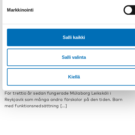
Markkinointi
Salli kaikki
Salli valinta
VAMMAISKYSYMYKSET
23 touko 2019
Kiellä
”Hos oss är barn först och främst barn”
För trettio år sedan fungerade Múlaborg Leikskóli i
Reykjavik som många andra förskolor på den tiden. Barn
med funktionsnedsättning [...]