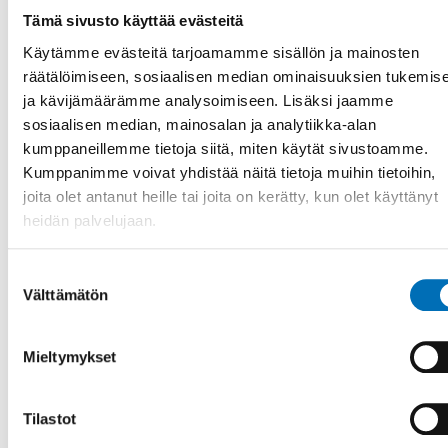
Tämä sivusto käyttää evästeitä
Käytämme evästeitä tarjoamamme sisällön ja mainosten
räätälöimiseen, sosiaalisen median ominaisuuksien tukemis
ja kävijämäärämme analysoimiseen. Lisäksi jaamme
LAPSET & NUORET
sosiaalisen median, mainosalan ja analytiikka-alan
17 elo 2023
kumppaneillemme tietoja siitä, miten käytät sivustoamme.
Nytt nätverk om betydelsen av barnets första
Kumppanimme voivat yhdistää näitä tietoja muihin tietoihin,
1000 dagar i livet
joita olet antanut heille tai joita on kerätty, kun olet käyttänyt
heidän palvelujaan.
De första åren av ett barns liv är avgörande för att lägga
en god grund för mental och fysisk hälsa senare i livet. Ett
nytt nordisk [...]
Suostumuksen
Välttämätön
valinta
Mieltymykset
Tilastot