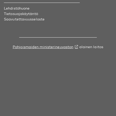
Lehdistöhuone
Tietosuojakäytäntö
Saavutettavuusseloste
Pohjoismaiden ministerineuvoston
alainen laitos