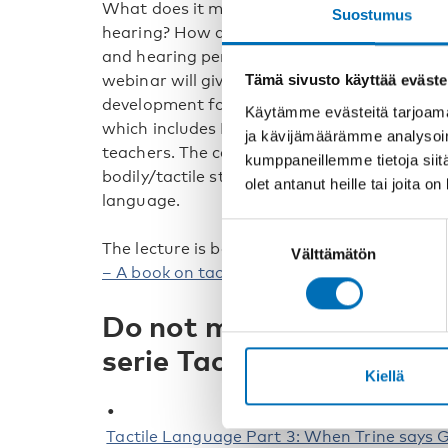
What does it mean to communicate with som
Suostumus
hearing? How do we transform our own co
and hearing perspective so that they match 
webinar will give insights and practical ti
Tämä sivusto käyttää eväste
development for people with congenital deafb
Käytämme evästeitä tarjoama
which includes Martin, a young man with con
ja kävijämäärämme analysoim
teachers. The case study illustrates how his
kumppaneillemme tietoja siitä
bodily/tactile strategies together with him, 
olet antanut heille tai joita o
language.
Suostumuksen
The lecture is based on chapter 14 in the b
Välttämätön
valinta
– A book on tactile language
. Prepare by 
Do not miss the rest of 
serie Tactile Language:
Kiellä
Tactile Language Part 3: When Trine says