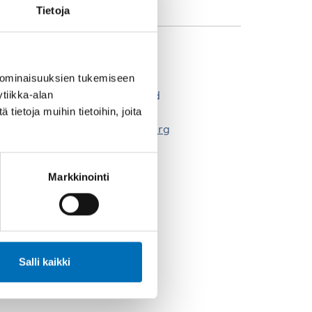
Tietoja
HTEYSHENKILÖT
 ominaisuuksien tukemiseen
aria Creutz
tiikka-alan
enior Adviser | Deafblind field
ietoja muihin tietoihin, joita
46 73 517 20 31
aria.creutz@nordicwelfare.org
ina Sténs
vent specialist
Markkinointi
46 70 056 51 73
ina.stens@nordicwelfare.org
Salli kaikki