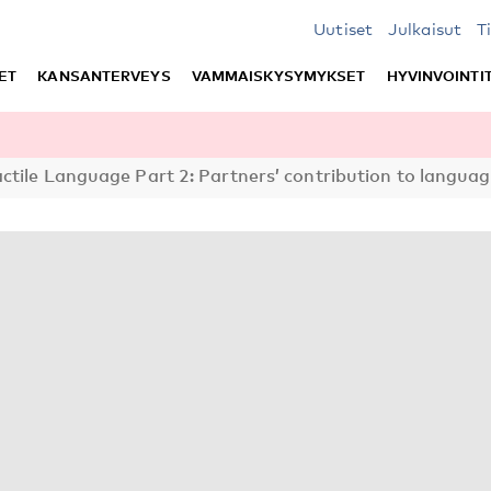
Uutiset
Julkaisut
T
ET
KANSANTERVEYS
VAMMAISKYSYMYKSET
HYVINVOINTI
ctile Language Part 2: Partners’ contribution to languag