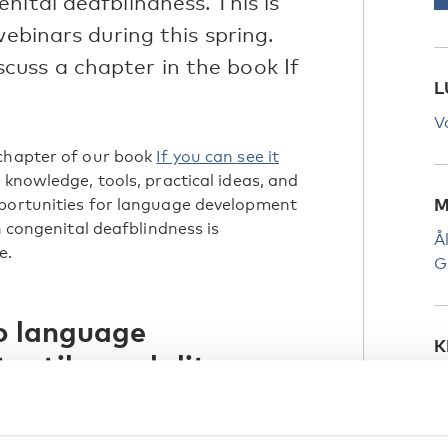
nital deafblindness. This is
webinars during this spring.
uss a chapter in the book If
L
V
 chapter of our book
If you can see it
, knowledge, tools, practical ideas, and
pportunities for language development
M
h congenital deafblindness is
Å
e.
G
to language
K
tactile modality
T
W
a