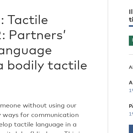
I
 Tactile
t
: Partners’
 language
 bodily tactile
A
A
1
meone without using our
P
ny ways for communication
1
lop tactile language in a