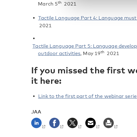
th
March 5
2021
Tactile Language Part 4: Language must b
2021
Tactile Language Part 5: Language develop
th
outdoor activities
, May 19
2021
If you missed the first 
it here:
Link to the first part of the webinar serie
JAA