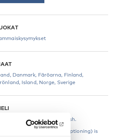
UOKAT
ammaiskysymykset
AAT
land
Danmark
Färöarna
Finland
rönland
Island
Norge
Sverige
IELI
he webinar language is English.
ritten interpretation (live captioning) is
vailable.