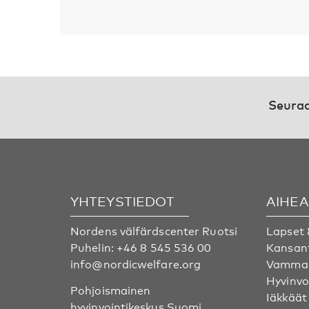
Seuraa
YHTEYSTIEDOT
AIHE
Nordens välfärdscenter Ruotsi
Lapset 
Puhelin:
+46 8 545 536 00
Kansan
info@nordicwelfare.org
Vammai
Hyvinvo
Pohjoismainen
Iäkkäät
hyvinvointikeskus Suomi