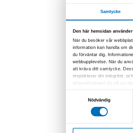
Samtycke
Den här hemsidan använder
När du besöker vår webbplats
information kan handla om di
du förväntar dig. Information
webbupplevelse. När du använ
att kräva ditt samtycke. Des
respekterar din integritet, oc
oklassificerade) du vill acce
inställningar för cookies. O
Samtyckesval
vi erbjuder. Om du har besök
Nödvändig
genom att navigera till sekre