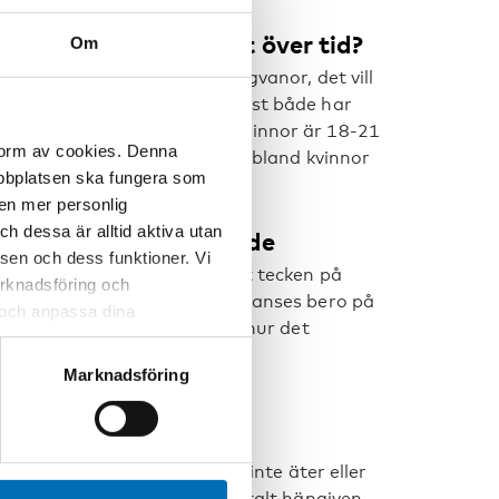
 – hur förändras det över tid?
Om
n mäns och kvinnors gamblingvanor, det vill
åldern 26-28 är dem som oftast både har
tsvarande åldersgrupp för kvinnor är 18-21
 form av cookies. Denna
d åren bland män och sjunker bland kvinnor
webbplatsen ska fungera som
lingvanor?
 en mer personlig
 dessa är alltid aktiva utan
tt individuellt beroende
sen och dess funktioner. Vi
t porträtterades det som ett tecken på
marknadsföring och
vet förändrats och problemet anses bero på
r och anpassa dina
begreppet medikalisering och hur det
 webbplatsen och de tjänster
 kan du alltid radera dem
Marknadsföring
 eller känna flödet
in, så att man till och med inte äter eller
leva ett ”flow” – att bli totalt hängiven