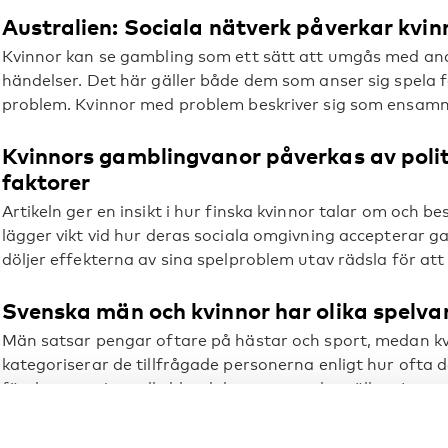
Australien: Sociala nätverk påverkar kvi
Kvinnor kan se gambling som ett sätt att umgås med and
händelser. Det här gäller både dem som anser sig spela f
problem. Kvinnor med problem beskriver sig som ensamm
Kvinnors gamblingvanor påverkas av politi
faktorer
Artikeln ger en insikt i hur finska kvinnor talar om och 
lägger vikt vid hur deras sociala omgivning accepterar ga
döljer effekterna av sina spelproblem utav rädsla för att 
Svenska män och kvinnor har olika spelva
Män satsar pengar oftare på hästar och sport, medan kvin
kategoriserar de tillfrågade personerna enligt hur ofta 
förekommer inte alls bland dem som spelar sällan. I gru
vanligare bland kvinnor, medan poker är vanligare bland
popNAD: Män och kvinnor spelar fortfarande olika