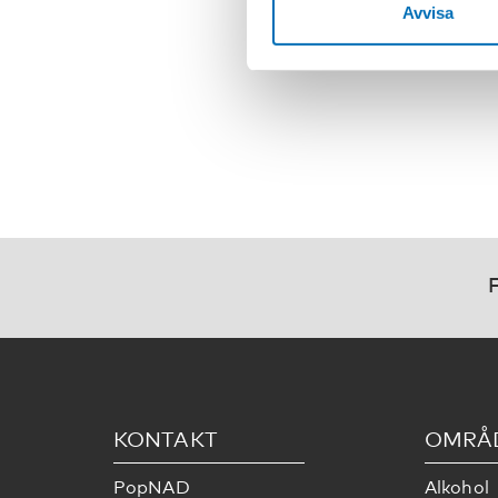
Avvisa
F
KONTAKT
OMRÅ
PopNAD
Alkohol