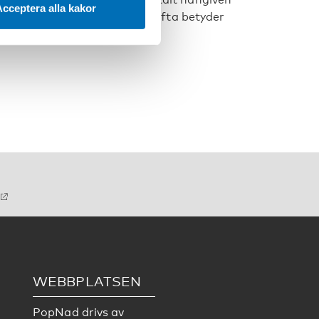
cceptera alla kakor
attas olika trots att de båda ofta betyder
WEBBPLATSEN
PopNad drivs av