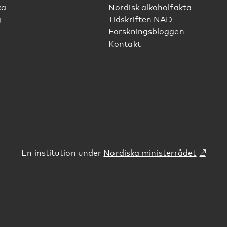
ka
Nordisk alkoholfakta
g
Tidskriften NAD
Forskningsbloggen
Kontakt
En institution under
Nordiska ministerrådet