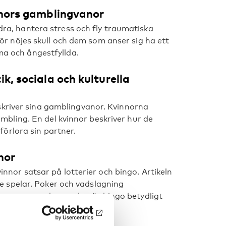
nnors gamblingvanor
ra, hantera stress och fly traumatiska
ör nöjes skull och dem som anser sig ha ett
a och ångestfyllda.
k, sociala och kulturella
beskriver sina gamblingvanor. Kvinnorna
mbling. En del kvinnor beskriver hur de
förlora sin partner.
nor
nor satsar på lotterier och bingo. Artikeln
de spelar. Poker och vadslagning
ppen som spelar mycket är bingo betydligt
 män.