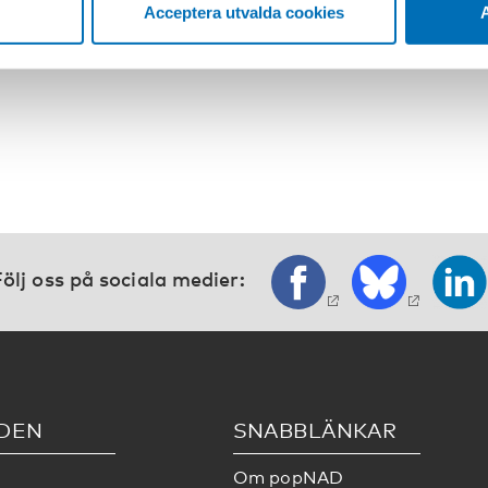
Acceptera utvalda cookies
A
ett spel, som till exempel schack eller videospel. De uppf
isolering. Hur kommer det sig?
ölj oss på sociala medier:
DEN
SNABBLÄNKAR
Om popNAD