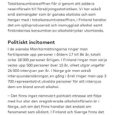
Totalkonsumtionssiffran får vi genom att addera
reseinförseln till försäljningsstatistiken. Vi har också
små delmängder som är ganska statiska och som
hänger med i totalkonsumtionssiffran, i Finland handlar
det om självproducerad och insmugglad alkohol samt
finländarnas konsumtion av alkoholdrycker utomlands.
Politiskt incitament
I de svenska Monitormätningarna ringer man
fortlöpande upp personer i åldern 17 till 84 år, totalt
cirka 18 000 personer årligen. I Finland ringer man varje
vecka upp 500 personer över 15 år, vilket utgör ungefär
26 000 intervjuer per år. I Norge gör man också
intervjuundersökningar, en gång i året ringer man upp 3
700 representativt utvalda personer för att intervjua
dem om bland annat alkohol.
− Det finns inget nämnvärt politiskt intresse att följa
med hur stor den oregistrerade alkoholinförseln är i
Norge, och om det finns handlar det endast om
fenomenet som sådant. I Finland och Sverige finns det