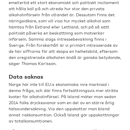
emellertid ett stort ekonomiskt och politiskt incitament
att hålla koll på och utreda hur stor den privata
alkoholinförseln från utlandet är. Dessutom finns det
näringsidkare, som vill visa hur mycket alkohol som
hämtas från Estland eller Lettland, och på så sätt
politiskt påverka en beskattning som motverkar
införseln. Samma slags intressebevakning finns i
Sverige. Från forskarhåll är vi primärt intresserade av
de här siffrorna för att skapa en helhetsbild, eftersom
den oregistrerade alkoholen ändå är ganska betydande,
säger Thomas Karlsson.
Data saknas
Norge hör inte till EU:s ekonomiska inre marknad i
denna fråga, och där finns fortsättningsvis mer strikta
kvoter för alkoholinförsel. På Island mäter man sedan
2014 folks dryckesvanor som en del av en större årlig
hälsoundersökning. Via den uppskattar man bland
annat riskkonsumtion. Också Island gör uppskattningar
av totalkonsumtionen.