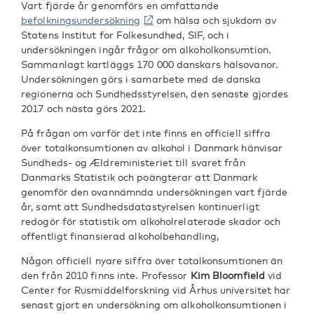
Vart fjärde år genomförs en omfattande
befolkningsundersökning
om hälsa och sjukdom av
Statens Institut for Folkesundhed, SIF, och i
undersökningen ingår frågor om alkoholkonsumtion.
Sammanlagt kartläggs 170 000 danskars hälsovanor.
Undersökningen görs i samarbete med de danska
regionerna och Sundhedsstyrelsen, den senaste gjordes
2017 och nästa görs 2021.
På frågan om varför det inte finns en officiell siffra
över totalkonsumtionen av alkohol i Danmark hänvisar
Sundheds- og Ældreministeriet till svaret från
Danmarks Statistik och poängterar att Danmark
genomför den ovannämnda undersökningen vart fjärde
år, samt att Sundhedsdatastyrelsen kontinuerligt
redogör för statistik om alkoholrelaterade skador och
offentligt finansierad alkoholbehandling,
Någon officiell nyare siffra över totalkonsumtionen än
den från 2010 finns inte. Professor
Kim Bloomfield
vid
Center for Rusmiddelforskning vid Århus universitet har
senast gjort en undersökning om alkoholkonsumtionen i