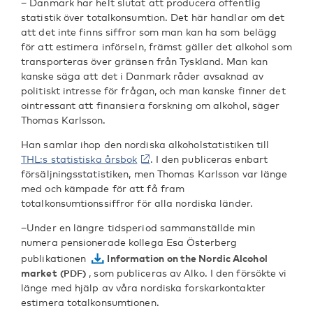
− Danmark har helt slutat att producera offentlig
statistik över totalkonsumtion. Det här handlar om det
att det inte finns siffror som man kan ha som belägg
för att estimera införseln, främst gäller det alkohol som
transporteras över gränsen från Tyskland. Man kan
kanske säga att det i Danmark råder avsaknad av
politiskt intresse för frågan, och man kanske finner det
ointressant att finansiera forskning om alkohol, säger
Thomas Karlsson.
Han samlar ihop den nordiska alkoholstatistiken till
THL:s statistiska årsbok
. I den publiceras enbart
försäljningsstatistiken, men Thomas Karlsson var länge
med och kämpade för att få fram
totalkonsumtionssiffror för alla nordiska länder.
−Under en längre tidsperiod sammanställde min
numera pensionerade kollega Esa Österberg
publikationen
Information on the Nordic Alcohol
market
, som publiceras av Alko. I den försökte vi
länge med hjälp av våra nordiska forskarkontakter
estimera totalkonsumtionen.