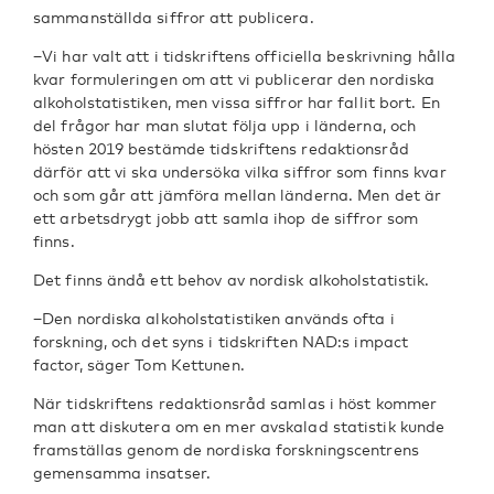
sammanställda siffror att publicera.
−Vi har valt att i tidskriftens officiella beskrivning hålla
kvar formuleringen om att vi publicerar den nordiska
alkoholstatistiken, men vissa siffror har fallit bort. En
del frågor har man slutat följa upp i länderna, och
hösten 2019 bestämde tidskriftens redaktionsråd
därför att vi ska undersöka vilka siffror som finns kvar
och som går att jämföra mellan länderna. Men det är
ett arbetsdrygt jobb att samla ihop de siffror som
finns.
Det finns ändå ett behov av nordisk alkoholstatistik.
−Den nordiska alkoholstatistiken används ofta i
forskning, och det syns i tidskriften NAD:s impact
factor, säger Tom Kettunen.
När tidskriftens redaktionsråd samlas i höst kommer
man att diskutera om en mer avskalad statistik kunde
framställas genom de nordiska forskningscentrens
gemensamma insatser.