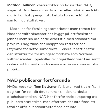
Matilda Hellman
, chefredaktör på tidskriften NAD,
säger att Nordens välfärdscenter eller tidskriften NAD
aldrig har haft pengar att betala forskare för att
samla ihop statistiken.
− Modellen för forskningssamarbetet inom ramen för
Nordens välfärdscenter har byggt på att forskarna
jobbar inom sin ordinarie arbetstid med samnordiska
projekt. I dag finns det knappt om resurser och
utrymme för detta samarbete. Generellt sett består
den struktur för forskningssamarbete som Nordens
välfärdscenter uppehåller av projektledarinsatser samt
understöd för möten och seminarier inom samnordiska
projekt.
NAD publicerar fortfarande
NAD:s redaktör
Tom Kettunen
förklarar vad tidskriften i
dag har för roll då det kommer till den nordiska
alkoholstatistiken. NAD har fortfarande i uppdrag att
publicera statistiken, men eftersom det inte finns ett
uttalat officiellt samarbete finns det inte