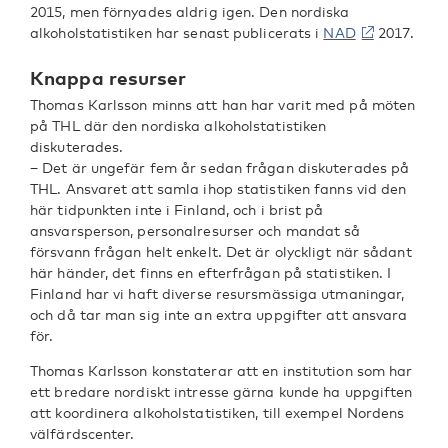
2015, men förnyades aldrig igen. Den nordiska
alkoholstatistiken har senast publicerats i
NAD
2017.
Knappa resurser
Thomas Karlsson minns att han har varit med på möten
på THL där den nordiska alkoholstatistiken
diskuterades.
− Det är ungefär fem år sedan frågan diskuterades på
THL. Ansvaret att samla ihop statistiken fanns vid den
här tidpunkten inte i Finland, och i brist på
ansvarsperson, personalresurser och mandat så
försvann frågan helt enkelt. Det är olyckligt när sådant
här händer, det finns en efterfrågan på statistiken. I
Finland har vi haft diverse resursmässiga utmaningar,
och då tar man sig inte an extra uppgifter att ansvara
för.
Thomas Karlsson konstaterar att en institution som har
ett bredare nordiskt intresse gärna kunde ha uppgiften
att koordinera alkoholstatistiken, till exempel Nordens
välfärdscenter.