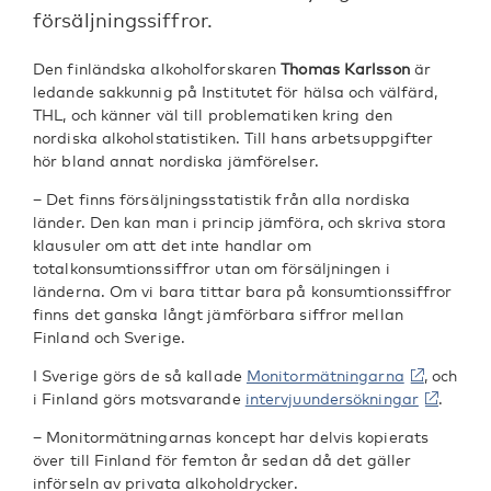
försäljningssiffror.
Den finländska alkoholforskaren
Thomas Karlsson
är
ledande sakkunnig på Institutet för hälsa och välfärd,
THL, och känner väl till problematiken kring den
nordiska alkoholstatistiken. Till hans arbetsuppgifter
hör bland annat nordiska jämförelser.
− Det finns försäljningsstatistik från alla nordiska
länder. Den kan man i princip jämföra, och skriva stora
klausuler om att det inte handlar om
totalkonsumtionssiffror utan om försäljningen i
länderna. Om vi bara tittar bara på konsumtionssiffror
finns det ganska långt jämförbara siffror mellan
Finland och Sverige.
I Sverige görs de så kallade
Monitormätningarna
, och
i Finland görs motsvarande
intervjuundersökningar
.
− Monitormätningarnas koncept har delvis kopierats
över till Finland för femton år sedan då det gäller
införseln av privata alkoholdrycker.