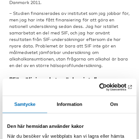
Danmark 2011.
− Studien finansierades av institutet som jag jobbar för,
men jag har inte fått finansiering för att göra en
nationell undersökning sedan dess. Jag har istället
samarbetat en del med SIF, och jag har använt
resultaten från SIF-undersökningar eftersom de har
nyare data. Problemet är bara att SIF inte gör en
målmedvetet jämförbar undersökning om
alkoholkonsumtionen, utan frågorna om alkohol är bara
en del av en större hälsoprofilundersökning.
”Försäljningsdata räcker inte”
Kim Bloomfield är sedan 20 år bosatt i Danmark, och
aktiv inom det nordiska forskningsfältet, bland annat är
hon medlem av tidskriften
Nordic Studies on Alcohol
Samtycke
Information
Om
and Drugs
redaktionsråd. Hon anser att det inte
finns en tradition av att man i Danmark på samma sätt
är intresserad av att samarbeta internationellt inom
Den här hemsidan använder kakor
alkoholforskningen som i de övriga nordiska länderna.
När du besöker vår webbplats kan vi lagra eller hämta
− Det är ett historiskt problem, om du talar med andra