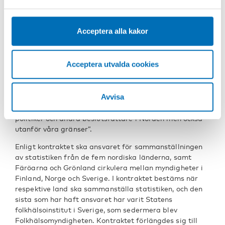
alkoholstatistiken är att det krävs ansvarsfördelning
sekretessinställningarna i din webbläsare.
och ett mandat för att få fram en kontinuerlig
sammanställning. Sedan 1987 har nordisk statistik över
Acceptera alla kakor
registrerad alkoholkonsumtion, försäljningssystem, pris-
och skatteutveckling, samt vissa skadeindikatorer
publicerats i Nordisk alkohol- & narkotikatidskrift, som i
Acceptera utvalda cookies
dag heter Nordic Studies on Alcohol and Drugs, NAD.
Tidigare sammanställdes statistiken enligt ett officiellt
avtal. Det senaste avtalet är undertecknat i april 2009,
Avvisa
och där slås det fast att ”statistiken utgör en värdefull
kunskapskälla och referens för såväl forskare som
politiker och andra beslutsfattare i Norden men också
utanför våra gränser”.
Enligt kontraktet ska ansvaret för sammanställningen
av statistiken från de fem nordiska länderna, samt
Färöarna och Grönland cirkulera mellan myndigheter i
Finland, Norge och Sverige. I kontraktet bestäms när
respektive land ska sammanställa statistiken, och den
sista som har haft ansvaret har varit Statens
folkhälsoinstitut i Sverige, som sedermera blev
Folkhälsomyndigheten. Kontraktet förlängdes sig till