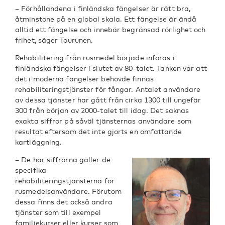
– Förhållandena i finländska fängelser är rätt bra,
åtminstone på en global skala. Ett fängelse är ändå
alltid ett fängelse och innebär begränsad rörlighet och
frihet, säger Tourunen.
Rehabilitering från rusmedel började införas i
finländska fängelser i slutet av 80-talet. Tanken var att
det i moderna fängelser behövde finnas
rehabiliteringstjänster för fångar. Antalet användare
av dessa tjänster har gått från cirka 1300 till ungefär
300 från början av 2000-talet till idag. Det saknas
exakta siffror på såväl tjänsternas användare som
resultat eftersom det inte gjorts en omfattande
kartläggning.
– De här siffrorna gäller de
specifika
rehabiliteringstjänsterna för
rusmedelsanvändare. Förutom
dessa finns det också andra
tjänster som till exempel
familjekurser eller kurser som