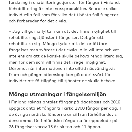
forskning i rehabiliteringstjänster för fångar i Finland.
Rehabilitering är inte massproduktion. Snarare unika
individuella fall som för vilka det i bästa fall fungerar
och förbereder för det civila.
– Jag vill gärna lyfta fram att det finns möjlighet till
rehabiliteringstjänster i fängelser. Det går att
rehabilitera sig. Många tycker att det är lättare i
fängelset men svårare i det civila. Alla vill inte och vet
inte ens om att de kanske skulle behöva rehabilitera sig,
men för dem som vill finns det i regel möjlighet.
Däremot når informationen inte alltid nödvändigtvis
fram och gängmedlemskap kan göra det svårt för
individer att få tillgång till tjänster de skulle behöva.
Många utmaningar i fängelsemiljön
I Finland räknas antalet fångar på dagsbasis och 2018
uppgick antalet fångar till cirka 2900 fångar per dag. I
de övriga nordiska länderna är siffran förhållandevis
densamma. De finländska fångarna är uppdelade på
26 fängelser varav 15 är slutna och 11 öppna.