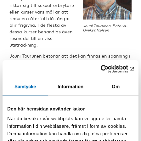
riktar sig till sexualförbrytare
eller kurser vars mål är att
reducera återfall då fångar
blir frigivna. I de flesta av
Jouni Tourunen. Foto: A-
klinikstiftelsen
dessa kurser behandlas även
rusmedel till en viss
utsträckning.
Jouni Tourunen betonar att det kan finnas en spänning i
att behöva berätta för andra fångar att man deltar
eller vill delta i något rehabiliteringsprogram. Det ses
inte alltid med blida ögon av de andra fångarna.
Samtycke
Information
Om
– Även övervakningen i fängelserna behöver övertygas
eftersom det inte alltid är ärliga avsikter hos dem som
meddelar att det vill gå ett rehabiliteringsprogram.
Den här hemsidan använder kakor
Många fångar har problem med
När du besöker vår webbplats kan vi lagra eller hämta
rusmedel
information i din webbläsare, främst i form av cookies.
Trots att det finns rusmedelsfria avdelningar betonar
Denna information kan handla om dig, dina preferenser
Tourunen att dessa i sig själva inte räcker och att det är