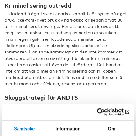
Kriminalisering outredd
En laddad fråga i svensk narkotikapolitik är synen på eget
bruk. Icke-förskrivet bruk av narkotika är sedan drygt 30
år kriminaliserat i Sverige. För ett år sedan krävde ett
enigt socialutskott en utredning av narkotikapolitiken.
Innan regeringskrisen lovade socialminister Lena
Hallengren (S) att en utredning ska startas efter
sommaren. Hon sade samtidigt att den inte kommer att
utvärdera effekterna av att eget bruk är kriminaliserat.
Experterna önskar att även det utvärderas. Det handlar
inte om att välja mellan kriminalisering och fri öppen
marknad utan att se om det finns andra modeller som är
mer humana och effektiva, resonerar experterna.
Skuggstrategi för ANDTS
Det finns även andra som vill påverka narkotikapolitiken
och hela regeringens ANDTS-strategi. Håkan Leifman,
tidigare direktör för Centralförbundet för alkohol- och
narkotikaupplysningen, CAN, har lett den så kallade
Samtycke
Information
Om
skuggstrategin för ANDTS som 30 organisationer står