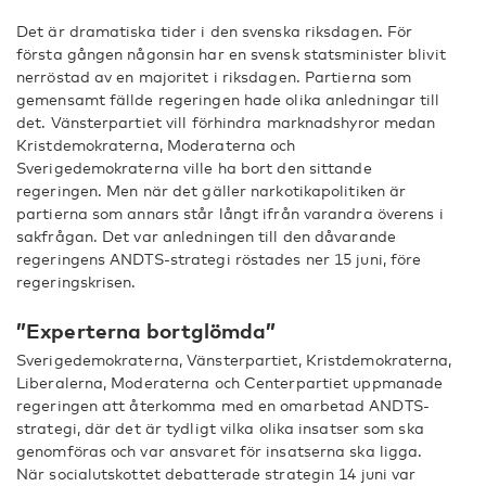
Det är dramatiska tider i den svenska riksdagen. För
första gången någonsin har en svensk statsminister blivit
nerröstad av en majoritet i riksdagen. Partierna som
gemensamt fällde regeringen hade olika anledningar till
det. Vänsterpartiet vill förhindra marknadshyror medan
Kristdemokraterna, Moderaterna och
Sverigedemokraterna ville ha bort den sittande
regeringen. Men när det gäller narkotikapolitiken är
partierna som annars står långt ifrån varandra överens i
sakfrågan. Det var anledningen till den dåvarande
regeringens ANDTS-strategi röstades ner 15 juni, före
regeringskrisen.
”Experterna bortglömda”
Sverigedemokraterna, Vänsterpartiet, Kristdemokraterna,
Liberalerna, Moderaterna och Centerpartiet uppmanade
regeringen att återkomma med en omarbetad ANDTS-
strategi, där det är tydligt vilka olika insatser som ska
genomföras och var ansvaret för insatserna ska ligga.
När socialutskottet debatterade strategin 14 juni var