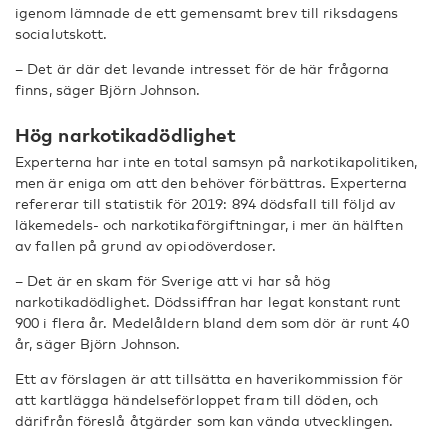
igenom lämnade de ett gemensamt brev till riksdagens
socialutskott.
– Det är där det levande intresset för de här frågorna
finns, säger Björn Johnson.
Hög narkotikadödlighet
Experterna har inte en total samsyn på narkotikapolitiken,
men är eniga om att den behöver förbättras. Experterna
refererar till statistik för 2019: 894 dödsfall till följd av
läkemedels- och narkotikaförgiftningar, i mer än hälften
av fallen på grund av opiodöverdoser.
– Det är en skam för Sverige att vi har så hög
narkotikadödlighet. Dödssiffran har legat konstant runt
900 i flera år. Medelåldern bland dem som dör är runt 40
år, säger Björn Johnson.
Ett av förslagen är att tillsätta en haverikommission för
att kartlägga händelseförloppet fram till döden, och
därifrån föreslå åtgärder som kan vända utvecklingen.