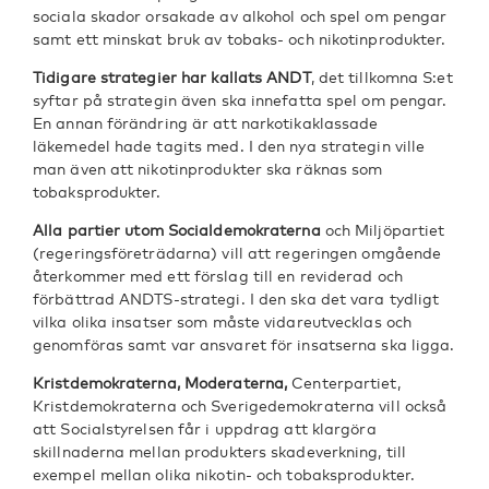
sociala skador orsakade av alkohol och spel om pengar
samt ett minskat bruk av tobaks- och nikotinprodukter.
Tidigare strategier har kallats ANDT
, det tillkomna S:et
syftar på strategin även ska innefatta spel om pengar.
En annan förändring är att narkotikaklassade
läkemedel hade tagits med. I den nya strategin ville
man även att nikotinprodukter ska räknas som
tobaksprodukter.
Alla partier utom Socialdemokraterna
och Miljöpartiet
(regeringsföreträdarna) vill att regeringen omgående
återkommer med ett förslag till en reviderad och
förbättrad ANDTS-strategi. I den ska det vara tydligt
vilka olika insatser som måste vidareutvecklas och
genomföras samt var ansvaret för insatserna ska ligga.
Kristdemokraterna, Moderaterna,
Centerpartiet,
Kristdemokraterna och Sverigedemokraterna vill också
att Socialstyrelsen får i uppdrag att klargöra
skillnaderna mellan produkters skadeverkning, till
exempel mellan olika nikotin- och tobaksprodukter.