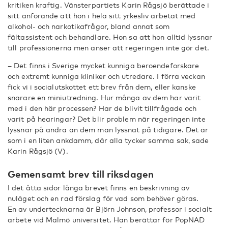
kritiken kraftig. Vänsterpartiets Karin Rågsjö berättade i
sitt anförande att hon i hela sitt yrkesliv arbetat med
alkohol- och narkotikafrågor, bland annat som
fältassistent och behandlare. Hon sa att hon alltid lyssnar
till professionerna men anser att regeringen inte gör det.
– Det finns i Sverige mycket kunniga beroendeforskare
och extremt kunniga kliniker och utredare. I förra veckan
fick vi i socialutskottet ett brev från dem, eller kanske
snarare en miniutredning. Hur många av dem har varit
med i den här processen? Har de blivit tillfrågade och
varit på hearingar? Det blir problem när regeringen inte
lyssnar på andra än dem man lyssnat på tidigare. Det är
som i en liten ankdamm, där alla tycker samma sak, sade
Karin Rågsjö (V).
Gemensamt brev till riksdagen
I det åtta sidor långa brevet finns en beskrivning av
nuläget och en rad förslag för vad som behöver göras.
En av undertecknarna är Björn Johnson, professor i socialt
arbete vid Malmö universitet. Han berättar för PopNAD