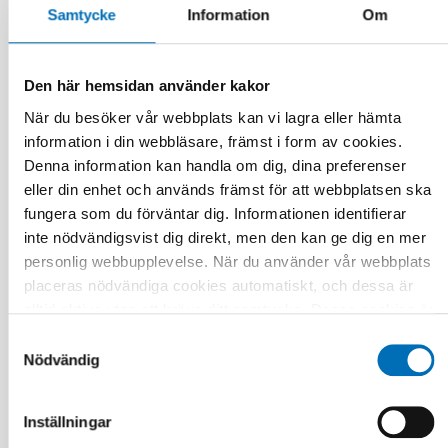
Samtycke
Information
Om
Den här hemsidan använder kakor
När du besöker vår webbplats kan vi lagra eller hämta
information i din webbläsare, främst i form av cookies.
Denna information kan handla om dig, dina preferenser
BARN & UNGA
eller din enhet och används främst för att webbplatsen ska
25 aug 2025
fungera som du förväntar dig. Informationen identifierar
Nordiskt samarbete för en trygg digital
uppväxt
inte nödvändigsvist dig direkt, men den kan ge dig en mer
personlig webbupplevelse. När du använder vår webbplats
placeras nödvändiga cookies automatiskt, och dessa är
alltid aktiva utan att kräva ditt samtycke. Dessa cookies är
nödvändiga för att du ska kunna använda webbplatsen och
Samtyckesval
dess funktioner. Vi respekterar din integritet, och du kan
Nödvändig
välja vilka ytterligare cookies (statistiska, preferens,
marknadsföring och oklassificerade) du vill acceptera.
Inställningar
Klicka på de olika kategorirubrikerna för att ta reda på mer