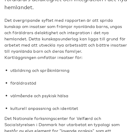
hemlandet.
Det övergripande syftet med rapporten är att sprida
kunskap om insatser som främjar nyanlända barns, ungas
och föräldrars delaktighet och integration i det nya
hemlandet. Detta kunskapsunderlag kan ligga till grund för
arbetet med att utveckla nya arbetssätt och bättre insatser
till nyanlända barn och deras familjer.
Kartläggningen omfattar insatser för:
utbildning och språkinlärning
föräldrastöd
välmående och psykisk hälsa
kulturell anpassning och identitet
Det Nationale forksningscenter for Velfærd och
Socialstyrelsen i Danmark har utarbetat en typologi som
består av elva element for ”lovende praksis” som ett