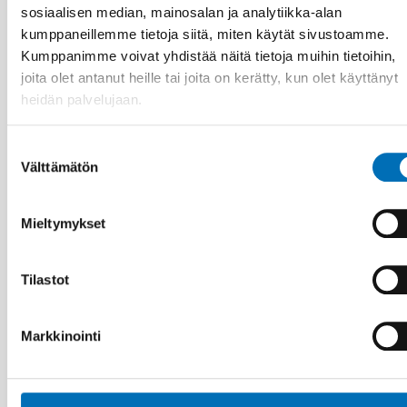
LAPSET & NUORET
sosiaalisen median, mainosalan ja analytiikka-alan
13 kesä 2026
kumppaneillemme tietoja siitä, miten käytät sivustoamme.
Nordic Children’s Ombudspersons: Children
Kumppanimme voivat yhdistää näitä tietoja muihin tietoihin,
must not be forgotten in crisis preparedness
joita olet antanut heille tai joita on kerätty, kun olet käyttänyt
heidän palvelujaan.
Suostumuksen
Välttämätön
valinta
Mieltymykset
Tilastot
Markkinointi