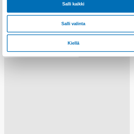
Salli kaikki
LAPSET & NUORET
13 loka 2025
Salli valinta
Leisure – An anchor when it storms
Kiellä
30
MARRAS
1
JOULU
2026