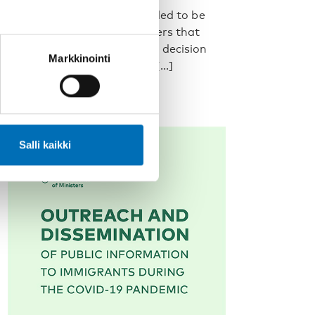
Every young person is entitled to be
heard and involved in matters that
concern them. But how can decision
Markkinointi
makers safeguard meanin [...]
Salli kaikki