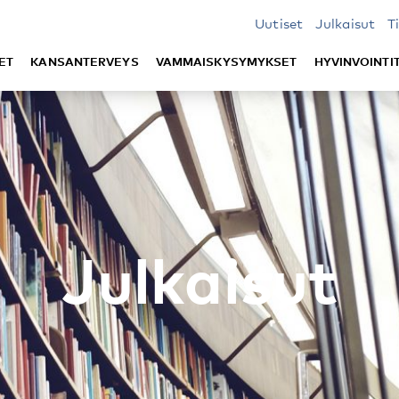
Uutiset
Julkaisut
T
ET
KANSANTERVEYS
VAMMAISKYSYMYKSET
HYVINVOINTI
Julkaisut