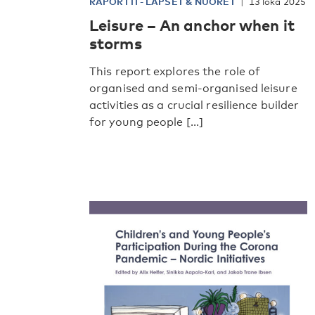
RAPORTTI
-
LAPSET & NUORET
13 loka 2025
Leisure – An anchor when it
storms
This report explores the role of
organised and semi-organised leisure
activities as a crucial resilience builder
for young people [...]