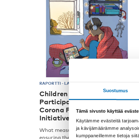
RAPORTTI
-
LAPSET & NUORET
15 syys 2023
Suostumus
Children and Young People’s
Participation During the
Corona Pandemic – Nordic
Tämä sivusto käyttää eväste
Initiatives
Käytämme evästeitä tarjoama
ja kävijämäärämme analysoim
What measures and strategies for
kumppaneillemme tietoja siitä
ensuring the participation and