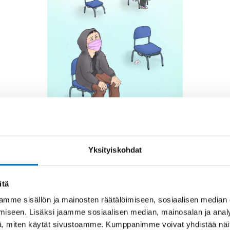
RAPORTTI
-
LAPSET & NUORET
15 syys 2023
Yksityiskohdat
Restricted Childhood,
Interrupted Youth
itä
How did the Covid-19 pandemic
mme sisällön ja mainosten räätälöimiseen, sosiaalisen median
impact the lives of youth in the Nordic
iseen. Lisäksi jaamme sosiaalisen median, mainosalan ja analy
region? In this in-depth report, we dive
, miten käytät sivustoamme. Kumppanimme voivat yhdistää näitä t
into the pandemic's [...]