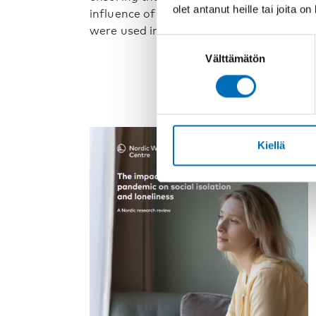
olet antanut heille tai joita o
influence of children and young people
were used in the Nordic cou [...]
Suostumuksen
Välttämätön
valinta
Kiellä