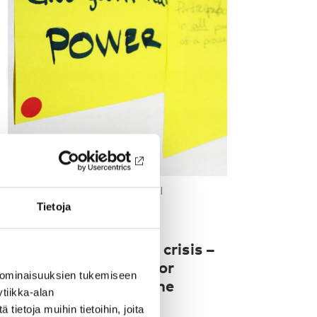
RAPORTTI
-
LAPSET & NUORET
Tietoja
21 maalis 2023
Child and youth
participation during crisis –
Recommendations for
 ominaisuuksien tukemiseen
decision makers in the
tiikka-alan
Nordic region
ietoja muihin tietoihin, joita