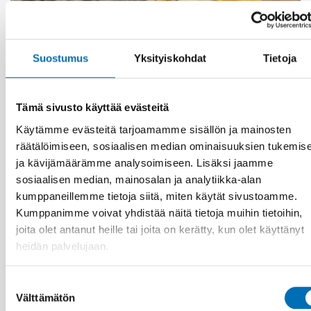
LAPSET & NUORET
18 syys 2024
Suostumus
Yksityiskohdat
Tietoja
Ensuring good living conditions for children in
low-income families
Tämä sivusto käyttää evästeitä
Käytämme evästeitä tarjoamamme sisällön ja mainosten
räätälöimiseen, sosiaalisen median ominaisuuksien tukemis
ja kävijämäärämme analysoimiseen. Lisäksi jaamme
sosiaalisen median, mainosalan ja analytiikka-alan
kumppaneillemme tietoja siitä, miten käytät sivustoamme.
Kumppanimme voivat yhdistää näitä tietoja muihin tietoihin,
joita olet antanut heille tai joita on kerätty, kun olet käyttänyt
heidän palvelujaan.
Suostumuksen
Välttämätön
valinta