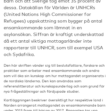
barn och att Sverige tog emot 35 procent av
dessa. Datakällan för Världen är UNHCRs
(United Nations High Commissioner for
Refugees) uppskattning som bygger på antal
ensamkommande som lämnat in en
asylansökan. Siffran är kraftigt underskattad
då ett antal viktiga mottagarländer inte
rapporterar till UNHCR, som till exempel USA
och Sydafrika.
Den här skriften vänder sig till beslutsfattare, forskare och
praktiker som arbetar med ensamkommande och andra
som vill öka sin kunskap om hur mottagandet organiserats i
de nordiska länderna. Den kan användas som
referenslitteratur och kunskapsunderlag och som grund för
nya frågeställningar och fördjupade studier.
Kartläggningen beskriver översiktligt hur respektive land i
Norden arrangerat mottagandet av ensamkommande barn
under 2015 fram till början av 2017. Rapporten tar upp