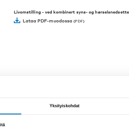
Livomstilling - ved kombinert syns- og hørselsnedsette
Lataa PDF-muodossa
SANAT
sokeus
Yksityiskohdat
itä