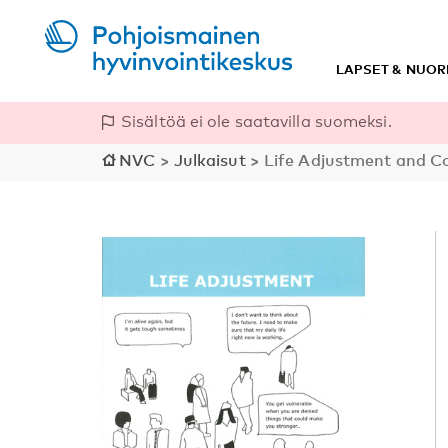
LAPSET & NUOR
Sisältöä ei ole saatavilla suomeksi.
NVC
>
Julkaisut
>
Life Adjustment and Co