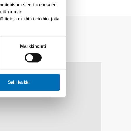
 ominaisuuksien tukemiseen
tiikka-alan
ietoja muihin tietoihin, joita
Markkinointi
10
11
MARRAS
2026
Salli kaikki