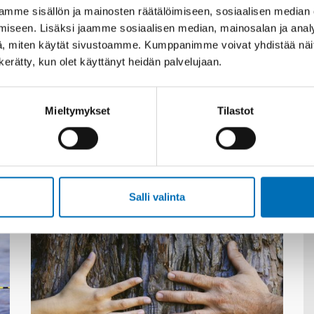
mme sisällön ja mainosten räätälöimiseen, sosiaalisen median
iseen. Lisäksi jaamme sosiaalisen median, mainosalan ja analy
, miten käytät sivustoamme. Kumppanimme voivat yhdistää näitä t
n kerätty, kun olet käyttänyt heidän palvelujaan.
Asiaan liittyvää sisältöä
Mieltymykset
Tilastot
Salli valinta