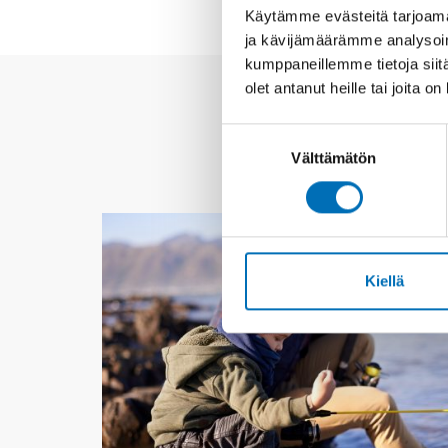
Käytämme evästeitä tarjoama
ja kävijämäärämme analysoim
kumppaneillemme tietoja siitä
olet antanut heille tai joita o
Suostumuksen
Välttämätön
valinta
Kiellä