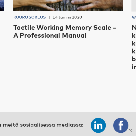
KUUROSOKEUS
14 tammi 2020
V
Tactile Working Memory Scale –
N
A Professional Manual
k
k
k
b
i
 meitä sosiaalisessa mediassa: