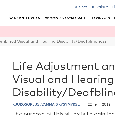
Uutiset
Julkaisut
T
ET
KANSANTERVEYS
VAMMAISKYSYMYKSET
HYVINVOINTI
mbined Visual and Hearing Disability/Deafblindness
Life Adjustment a
Visual and Hearing
Disability/Deafbli
KUUROSOKEUS, VAMMAISKYSYMYKSET
22 helmi 2012
The purpose of this study is to gain in