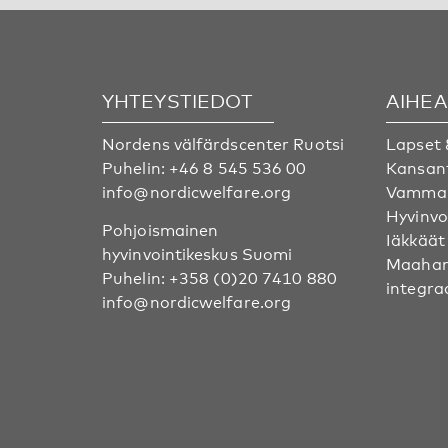
YHTEYSTIEDOT
AIHE
Nordens välfärdscenter Ruotsi
Lapset 
Puhelin:
+46 8 545 536 00
Kansan
info@nordicwelfare.org
Vammai
Hyvinvo
Pohjoismainen
Iäkkäät
hyvinvointikeskus Suomi
Maahan
Puhelin:
+358 (0)20 7410 880
integra
info@nordicwelfare.org