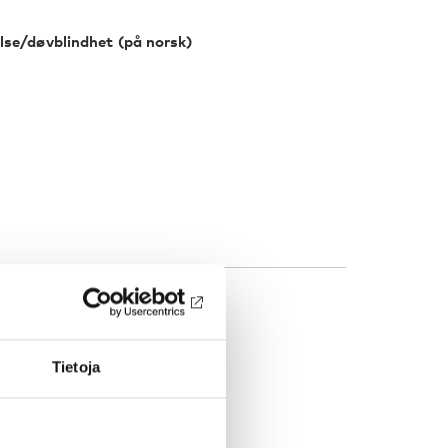
lse/døvblindhet (på norsk)
Tietoja