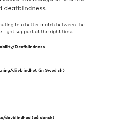
d deafblindness.
ibuting to a better match between the
 right support at the right time.
ability/Deafblindness
tning/dövblindhet (in Swedish)
se/døvblindhed (på dansk)