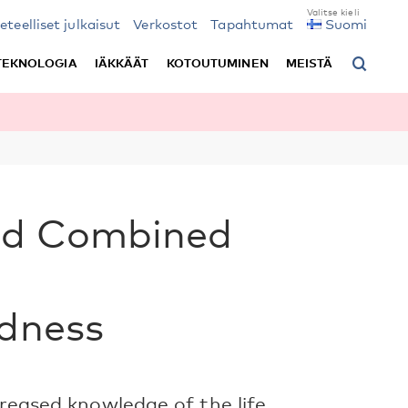
ieteelliset julkaisut
Verkostot
Tapahtumat
Suomi
TEKNOLOGIA
IÄKKÄÄT
KOTOUTUMINEN
MEISTÄ
nd Combined
ndness
creased knowledge of the life