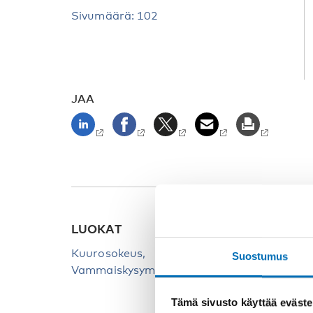
Sivumäärä: 102
JAA
LUOKAT
HAKU
Kuurosokeus
Kuuro
Suostumus
Vammaiskysymykset
Tämä sivusto käyttää eväste