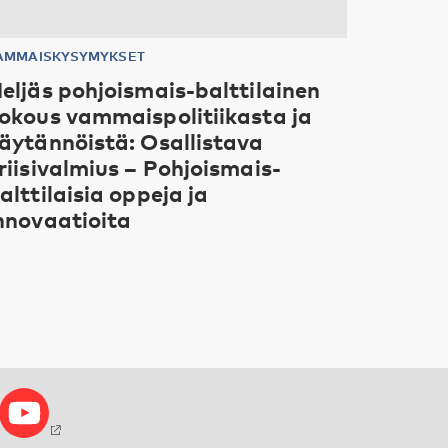
AMMAISKYSYMYKSET
eljäs pohjoismais-balttilainen
okous vammaispolitiikasta ja
äytännöistä: Osallistava
riisivalmius – Pohjoismais-
alttilaisia oppeja ja
nnovaatioita