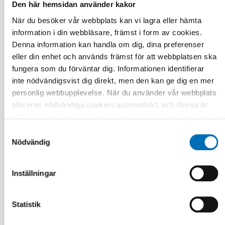
DÖVBLINDHET
Den här hemsidan använder kakor
1 feb 2023
När du besöker vår webbplats kan vi lagra eller hämta
Tactile transition – experiences shared by
persons with acquired deafblindness
information i din webbläsare, främst i form av cookies.
Denna information kan handla om dig, dina preferenser
eller din enhet och används främst för att webbplatsen ska
fungera som du förväntar dig. Informationen identifierar
inte nödvändigsvist dig direkt, men den kan ge dig en mer
personlig webbupplevelse. När du använder vår webbplats
placeras nödvändiga cookies automatiskt, och dessa är
alltid aktiva utan att kräva ditt samtycke. Dessa cookies är
nödvändiga för att du ska kunna använda webbplatsen och
Samtyckesval
dess funktioner. Vi respekterar din integritet, och du kan
Nödvändig
välja vilka ytterligare cookies (statistiska, preferens,
marknadsföring och oklassificerade) du vill acceptera.
Inställningar
Klicka på de olika kategorirubrikerna för att ta reda på mer
och anpassa dina inställningar för cookies. Observera att
blockering av cookies kan påverka din upplevelse av
Statistik
webbplatsen och de tjänster vi erbjuder. Om du har besökt