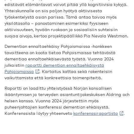
edistävät elämäntavat voivat pitää yllä kognitiivisia kykyjä.
Yhteiskunnalle on siis paljon hyötyä aktiivisesta
työskentelystä asian parissa. Tämä antaa toivoa myös
yksilötasolla – panostaminen esimerkiksi fyysiseen
aktiivisuuteen, hyvään ruokaan ja sosiaalisiin suhteisiin
suojaa aivoja, kertoo projektipäällikkö Pia Nevala Westman.
Dementian ennaltaehkäisy Pohjoismaissa ‑hankkeen
tavoitteena on koota tietoa Pohjoismaissa tehtävästä
dementiaa ennaltaehkäisevästä työstä. Vuonna 2024
julkaistiin
raportti dementian ennaltaehkäisystä
Pohjoismaissa
. Kartoitus kattaa sekä rakenteisiin
vaikuttamista että konkreettisia toimenpiteitä.
Raportti on laadittu yhteistyössä Norjan kansallisen
ikääntymisen ja terveyden asiantuntijakeskuksen Aldring och
helsen kanssa. Vuonna 2024 järjestettiin myös
puheenjohtajien konferenssi dementian ehkäisystä.
Konferenssista löytyy yhteenveto
konferenssiraportista
.