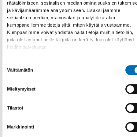
suffering from dementia is intertwined with the
räätälöimiseen, sosiaalisen median ominaisuuksien tukemis
ageing Nordic population. More and m [...]
ja kävijämäärämme analysoimiseen. Lisäksi jaamme
sosiaalisen median, mainosalan ja analytiikka-alan
kumppaneillemme tietoja siitä, miten käytät sivustoamme.
Kumppanimme voivat yhdistää näitä tietoja muihin tietoihin,
joita olet antanut heille tai joita on kerätty, kun olet käyttänyt
heidän palvelujaan.
Suostumuksen
Välttämätön
valinta
Mieltymykset
Tilastot
Markkinointi