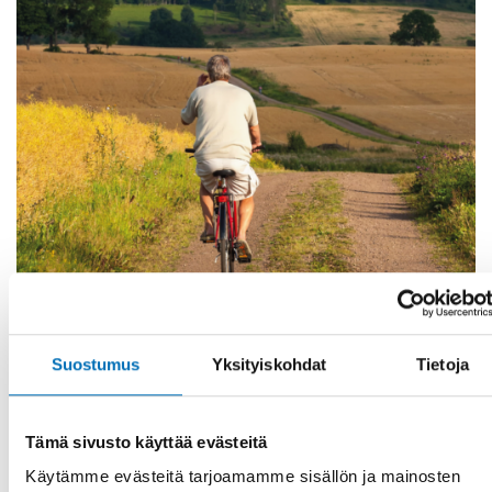
Suostumus
Yksityiskohdat
Tietoja
KANSANTERVEYS
2 syys 2024
Dementia prevention in the Nordics
Tämä sivusto käyttää evästeitä
The expected increase in the number of people
Käytämme evästeitä tarjoamamme sisällön ja mainosten