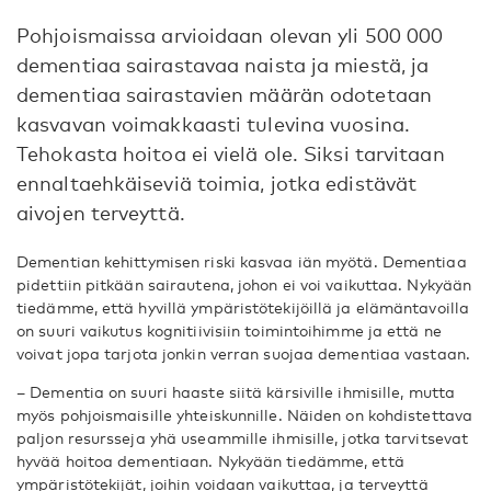
Pohjoismaissa arvioidaan olevan yli 500 000
dementiaa sairastavaa naista ja miestä, ja
dementiaa sairastavien määrän odotetaan
kasvavan voimakkaasti tulevina vuosina.
Tehokasta hoitoa ei vielä ole. Siksi tarvitaan
ennaltaehkäiseviä toimia, jotka edistävät
aivojen terveyttä.
Dementian kehittymisen riski kasvaa iän myötä. Dementiaa
pidettiin pitkään sairautena, johon ei voi vaikuttaa. Nykyään
tiedämme, että hyvillä ympäristötekijöillä ja elämäntavoilla
on suuri vaikutus kognitiivisiin toimintoihimme ja että ne
voivat jopa tarjota jonkin verran suojaa dementiaa vastaan.
– Dementia on suuri haaste siitä kärsiville ihmisille, mutta
myös pohjoismaisille yhteiskunnille. Näiden on kohdistettava
paljon resursseja yhä useammille ihmisille, jotka tarvitsevat
hyvää hoitoa dementiaan. Nykyään tiedämme, että
ympäristötekijät, joihin voidaan vaikuttaa, ja terveyttä