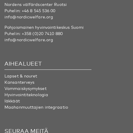
Nordens välfärdscenter Ruotsi
Puhelin:
+46 8 545 536 00
info@nordicwelfare.org
Pohjoismainen hyvinvointikeskus Suomi
Puhelin:
+358 (0)20 7410 880
info@nordicwelfare.org
AIHEALUEET
Lapset & nouret
Kansanterveys
Vammaiskysymykset
Hyvinvointiteknologia
Iäkkäät
Maahanmuuttajien integraatio
SEURAA MEITÄ