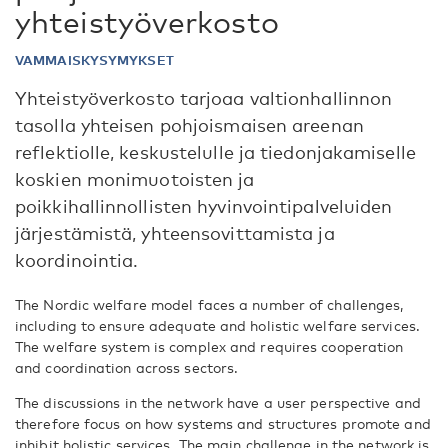
yhteistyöverkosto
VAMMAISKYSYMYKSET
Yhteistyöverkosto tarjoaa valtionhallinnon
tasolla yhteisen pohjoismaisen areenan
reflektiolle, keskustelulle ja tiedonjakamiselle
koskien monimuotoisten ja
poikkihallinnollisten hyvinvointipalveluiden
järjestämistä, yhteensovittamista ja
koordinointia.
The Nordic welfare model faces a number of challenges,
including to ensure adequate and holistic welfare services.
The welfare system is complex and requires cooperation
and coordination across sectors.
The discussions in the network have a user perspective and
therefore focus on how systems and structures promote and
inhibit holistic services. The main challenge in the network is