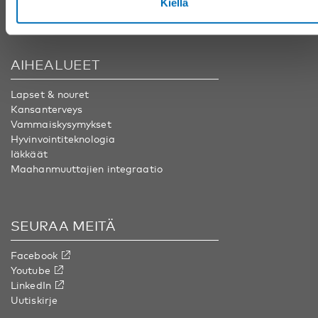
Kiellä
info@nordicwelfare.org
AIHEALUEET
Lapset & nouret
Kansanterveys
Vammaiskysymykset
Hyvinvointiteknologia
Iäkkäät
Maahanmuuttajien integraatio
SEURAA MEITÄ
Facebook
Youtube
LinkedIn
Uutiskirje