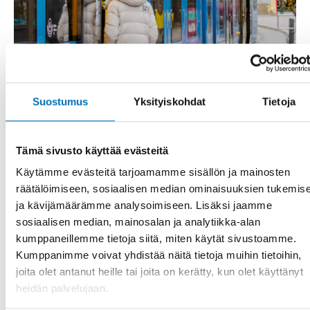
Suostumus
Yksityiskohdat
Tietoja
Tämä sivusto käyttää evästeitä
Käytämme evästeitä tarjoamamme sisällön ja mainosten
RAPORTTI
-
VAMMAISKYSYMYKSET
6 joulu 2023
räätälöimiseen, sosiaalisen median ominaisuuksien tukemis
Universell utformning och
ja kävijämäärämme analysoimiseen. Lisäksi jaamme
samhällsekonomiska analyser – En
sosiaalisen median, mainosalan ja analytiikka-alan
kartläggning av analyser och litteratur
kumppaneillemme tietoja siitä, miten käytät sivustoamme.
Kumppanimme voivat yhdistää näitä tietoja muihin tietoihin,
Vad kostar åtgärder för ökad tillgänglighet för personer
joita olet antanut heille tai joita on kerätty, kun olet käyttänyt
med funktionsnedsättning? Och vilken nytta ger
åtgärderna? Vilka [...]
heidän palvelujaan.