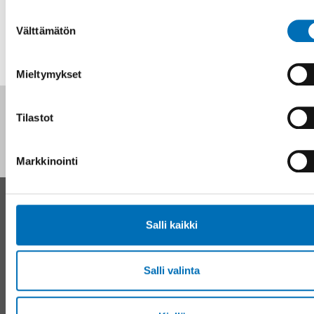
Suostumuksen
Välttämätön
valinta
Mieltymykset
Seuraa meitä sosiaalisessa mediassa:
Tilastot
Markkinointi
YHTEYSTIEDOT
Salli kaikki
Nordens välfärdscenter Ruotsi
Puhelin:
+46 8 545 536 00
info@nordicwelfare.org
Salli valinta
Pohjoismainen hyvinvointikeskus Suomi
Puhelin:
+358 (0)20 7410 880