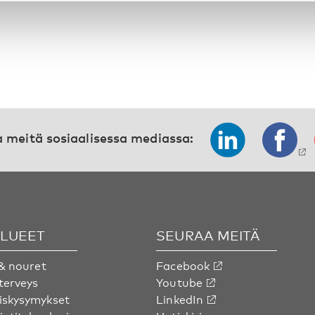
 meitä sosiaalisessa mediassa:
ALUEET
SEURAA MEITÄ
& nouret
Facebook
terveys
Youtube
skysymykset
LinkedIn