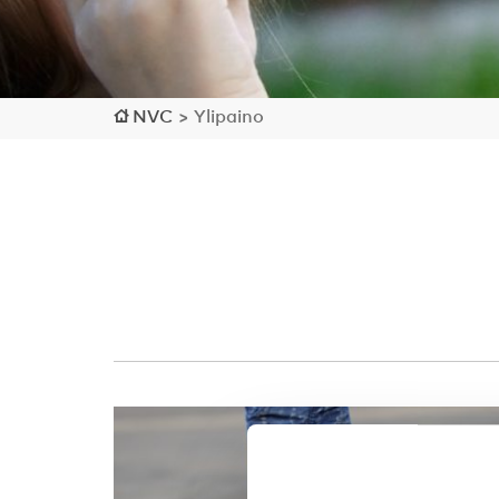
NVC
>
Ylipaino