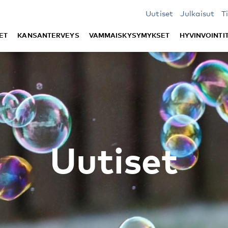
Uutiset
Julkaisut
T
ET
KANSANTERVEYS
VAMMAISKYSYMYKSET
HYVINVOINTI
Uutiset