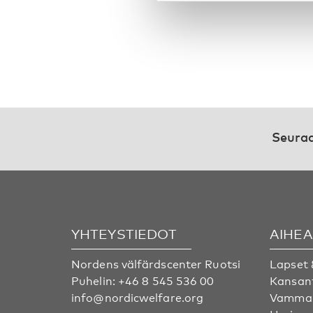
Seuraa
YHTEYSTIEDOT
AIHE
Nordens välfärdscenter Ruotsi
Lapset 
Puhelin:
+46 8 545 536 00
Kansan
info@nordicwelfare.org
Vammai