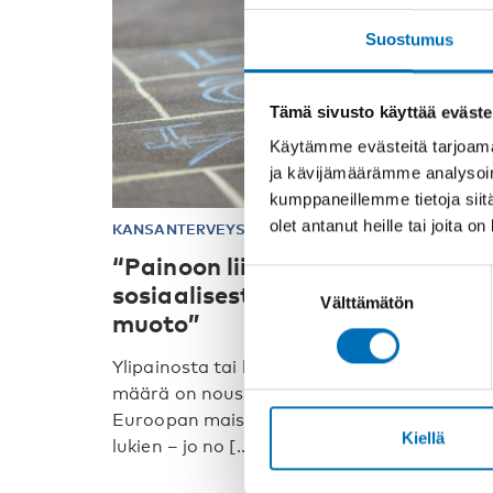
Suostumus
Tämä sivusto käyttää eväste
Käytämme evästeitä tarjoama
ja kävijämäärämme analysoim
kumppaneillemme tietoja siitä
olet antanut heille tai joita o
KANSANTERVEYS
11 loka 2018
“Painoon liittyvä leimaaminen o
Suostumuksen
sosiaalisesti hyväksytty syrjinn
Välttämätön
valinta
muoto”
Ylipainosta tai lihavuudesta kärsivien lasten
määrä on noussut ja vastaa monissa
Euroopan maissa – Pohjoismaat mukaan
Kiellä
lukien – jo no [...]