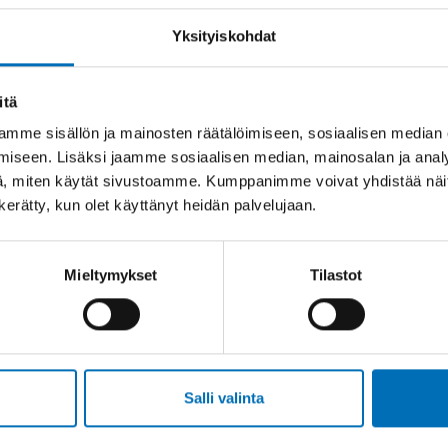
Yksityiskohdat
itä
mme sisällön ja mainosten räätälöimiseen, sosiaalisen median
iseen. Lisäksi jaamme sosiaalisen median, mainosalan ja analy
, miten käytät sivustoamme. Kumppanimme voivat yhdistää näitä t
n kerätty, kun olet käyttänyt heidän palvelujaan.
n
än
Mieltymykset
Tilastot
Salli valinta