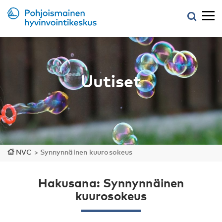
Uutiset
NVC
>
Synnynnäinen kuurosokeus
Hakusana: Synnynnäinen
kuurosokeus