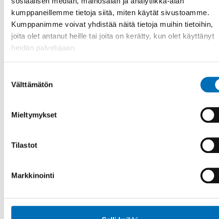
sosiaalisen median, mainosalan ja analytiikka-alan
”Send an email or order a preset list of groceries with just
kumppaneillemme tietoja siitä, miten käytät sivustoamme.
the click of a button or custom make physical aids with a
Kumppanimme voivat yhdistää näitä tietoja muihin tietoihin,
3D-printer.” A b [...]
joita olet antanut heille tai joita on kerätty, kun olet käyttänyt
heidän palvelujaan.
Suostumuksen
Välttämätön
valinta
Mieltymykset
Tilastot
Markkinointi