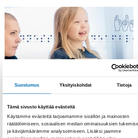
Suostumus
Yksityiskohdat
Tietoja
Tämä sivusto käyttää evästeitä
KUUROSOKEUS
6 huhti 2022
Käytämme evästeitä tarjoamamme sisällön ja mainosten
Technology paired with human rights leads to
räätälöimiseen, sosiaalisen median ominaisuuksien tukemis
the future
ja kävijämäärämme analysoimiseen. Lisäksi jaamme