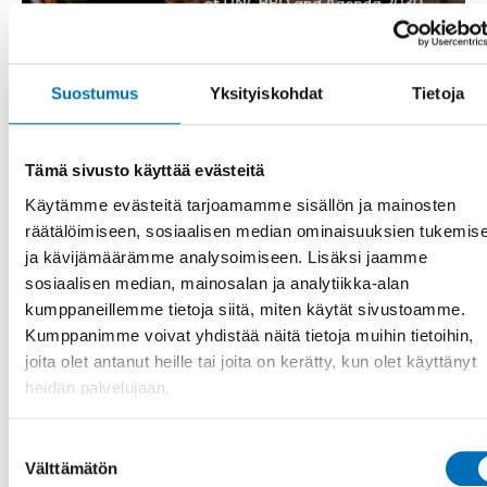
RAPORTTI
-
VAMMAISKYSYMYKSET
18 kesä 2021
Suostumus
Yksityiskohdat
Tietoja
Nordic indicators for cooperation on disability
– Monitoring the implementation of UNCRPD
and Agenda 2030
Tämä sivusto käyttää evästeitä
No person with a disability shall be left behind. This report
Käytämme evästeitä tarjoamamme sisällön ja mainosten
presents suggested indicators for monitoring the
räätälöimiseen, sosiaalisen median ominaisuuksien tukemis
implementation of t [...]
ja kävijämäärämme analysoimiseen. Lisäksi jaamme
sosiaalisen median, mainosalan ja analytiikka-alan
kumppaneillemme tietoja siitä, miten käytät sivustoamme.
Kumppanimme voivat yhdistää näitä tietoja muihin tietoihin,
joita olet antanut heille tai joita on kerätty, kun olet käyttänyt
heidän palvelujaan.
Suostumuksen
Välttämätön
valinta