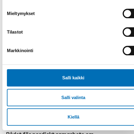
Mieltymykset
Tilastot
Markkinointi
Salli kaikki
Salli valinta
Kiellä
RAPORTTI
-
VAMMAISKYSYMYKSET
12 touko 2021