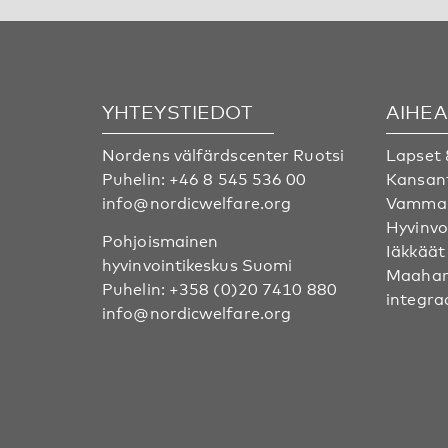
YHTEYSTIEDOT
AIHE
Nordens välfärdscenter Ruotsi
Lapset 
Puhelin:
+46 8 545 536 00
Kansan
info@nordicwelfare.org
Vammai
Hyvinvo
Pohjoismainen
Iäkkäät
hyvinvointikeskus Suomi
Maahan
Puhelin:
+358 (0)20 7410 880
integra
info@nordicwelfare.org