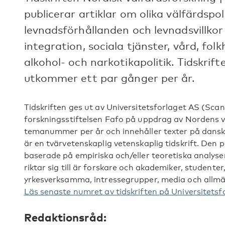
publicerar artiklar om olika välfärdsp
levnadsförhållanden och levnadsvillkor 
integration, sociala tjänster, vård, fol
alkohol- och narkotikapolitik. Tidskri
utkommer ett par gånger per år.
Tidskriften ges ut av Universitetsforlaget AS (Sca
forskningsstiftelsen Fafo på uppdrag av Nordens 
temanummer per år och innehåller texter på dansk
är en tvärvetenskaplig vetenskaplig tidskrift. Den 
baserade på empiriska och/eller teoretiska analyser
riktar sig till är forskare och akademiker, studenter
yrkesverksamma, intressegrupper, media och allm
Läs senaste numret av tidskriften på Universitetsf
Redaktionsråd: