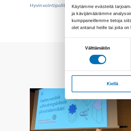
Hyvinvointipolitiikka
Käytämme evästeitä tarjoama
ja kävijämäärämme analysoim
kumppaneillemme tietoja siitä
olet antanut heille tai joita o
Suostumuksen
Välttämätön
valinta
Kiellä