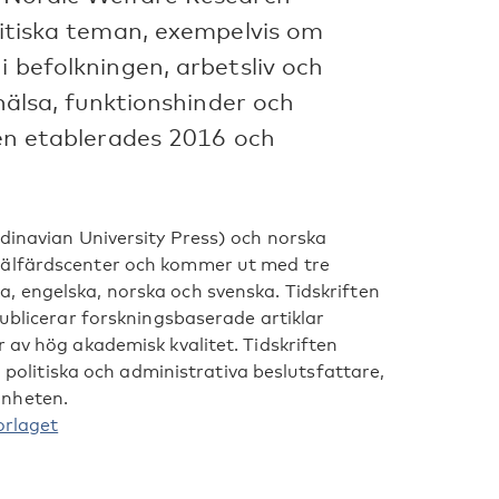
olitiska teman, exempelvis om
i befolkningen, arbetsliv och
khälsa, funktionshinder och
ften etablerades 2016 och
ndinavian University Press) och norska
välfärdscenter och kommer ut med tre
a, engelska, norska och svenska.
Tidskriften
publicerar forskningsbaserade artiklar
 av hög akademisk kvalitet. Tidskriften
, politiska och administrativa beslutsfattare,
änheten.
orlaget