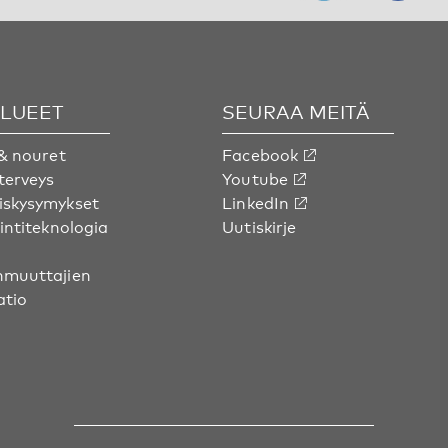
ALUEET
SEURAA MEITÄ
& nouret
Facebook
terveys
Youtube
skysymykset
LinkedIn
intiteknologia
Uutiskirje
muuttajien
atio