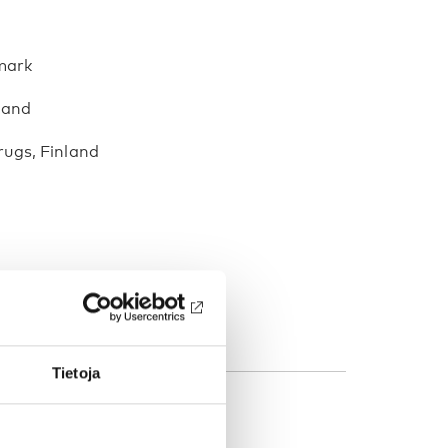
mark
sland
rugs, Finland
Tietoja