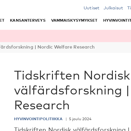
Uutiset
Julkaisut
T
ET
KANSANTERVEYS
VAMMAISKYSYMYKSET
HYVINVOINTI
lfärdsforskning | Nordic Welfare Research
Tidskriften Nordisk
välfärdsforskning 
Research
HYVINVOINTIPOLITIIKKA
5 joulu 2024
Tidskriften Nordisk välfärdsforskning 