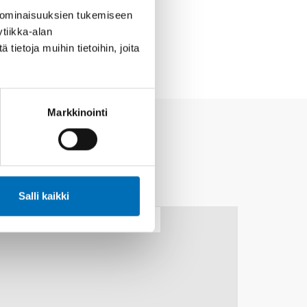
 ominaisuuksien tukemiseen
tiikka-alan
ietoja muihin tietoihin, joita
Markkinointi
Salli kaikki
30
MARRAS
1
JOULU
2026