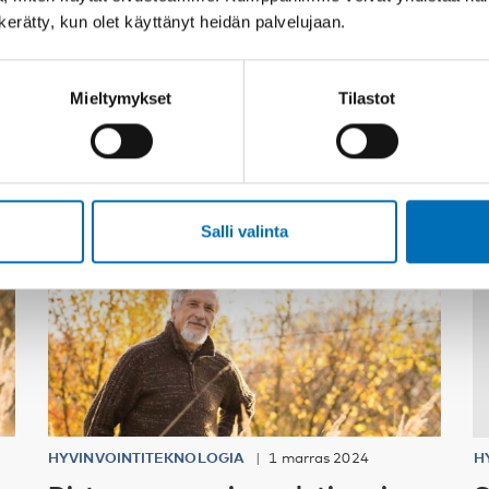
n kerätty, kun olet käyttänyt heidän palvelujaan.
Asiaan liittyvää sisältöä
Mieltymykset
Tilastot
Salli valinta
HYVINVOINTITEKNOLOGIA
1 marras 2024
H