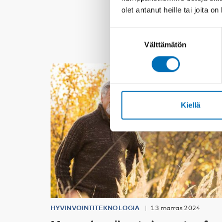
olet antanut heille tai joita o
Suostumuksen
Välttämätön
valinta
Kiellä
HYVINVOINTITEKNOLOGIA
13 marras 2024