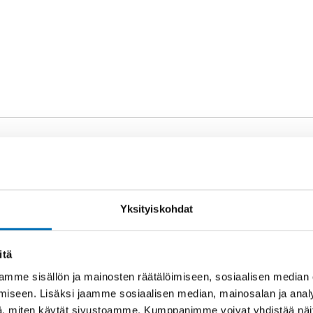
SANAT
ointiteknologia
Yksityiskohdat
t
itä
mme sisällön ja mainosten räätälöimiseen, sosiaalisen median
iseen. Lisäksi jaamme sosiaalisen median, mainosalan ja analy
, miten käytät sivustoamme. Kumppanimme voivat yhdistää näitä t