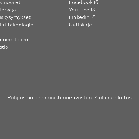
& nouret
Facebook
terveys
Youtube
skysymykset
LinkedIn
intiteknologia
Uutiskirje
muuttajien
atio
Pohjoismaiden ministerineuvoston
alainen laitos