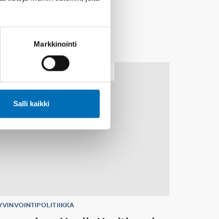
Markkinointi
30
MARRAS
1
JOULU
2026
Salli kaikki
YVINVOINTIPOLITIIKKA