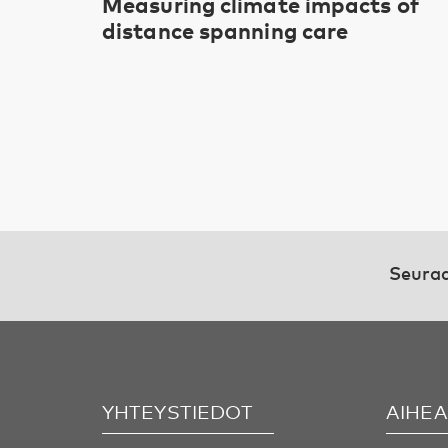
Measuring climate impacts of
distance spanning care
Seuraa
YHTEYSTIEDOT
AIHE