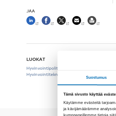
JAA
LUOKAT
HAKU
Hyvinvointipolitiikka
Hyvinv
Hyvinvointiteknologia
Suostumus
Iäkkää
Tämä sivusto käyttää eväste
Käytämme evästeitä tarjoama
ja kävijämäärämme analysoim
kumppaneillemme tietoja siitä