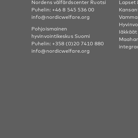
Nordens välfärdscenter Ruotsi
Lapset 
Puhelin:
+46 8 545 536 00
Kansan
info@nordicwelfare.org
Vammai
Hyvinvo
Pohjoismainen
Iäkkäät
hyvinvointikeskus Suomi
Maahan
Puhelin:
+358 (0)20 7410 880
integra
info@nordicwelfare.org