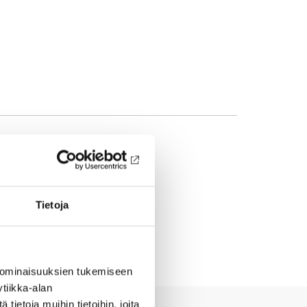
Tietoja
 ominaisuuksien tukemiseen
tiikka-alan
ietoja muihin tietoihin, joita