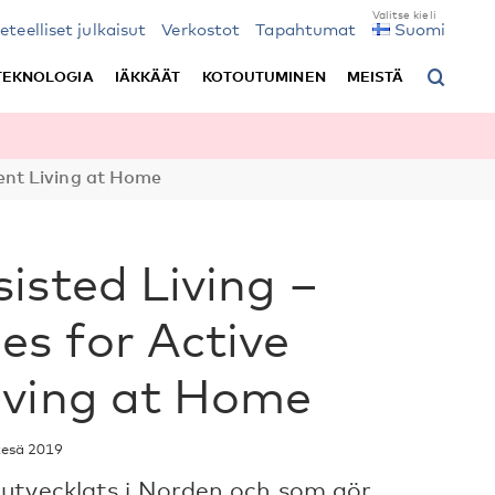
ieteelliset julkaisut
Verkostot
Tapahtumat
Suomi
TEKNOLOGIA
IÄKKÄÄT
KOTOUTUMINEN
MEISTÄ
ent Living at Home
isted Living –
es for Active
iving at Home
kesä 2019
 utvecklats i Norden och som gör