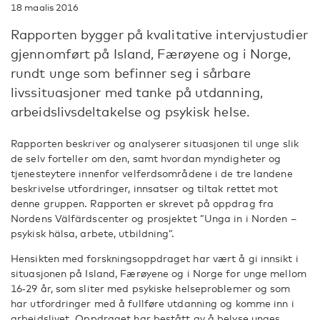
18 maalis 2016
Rapporten bygger på kvalitative intervjustudier
gjennomført på Island, Færøyene og i Norge,
rundt unge som befinner seg i sårbare
livssituasjoner med tanke på utdanning,
arbeidslivsdeltakelse og psykisk helse.
Rapporten beskriver og analyserer situasjonen til unge slik
de selv forteller om den, samt hvordan myndigheter og
tjenesteytere innenfor velferdsområdene i de tre landene
beskrivelse utfordringer, innsatser og tiltak rettet mot
denne gruppen. Rapporten er skrevet på oppdrag fra
Nordens Välfärdscenter og prosjektet ”Unga in i Norden –
psykisk hälsa, arbete, utbildning”.
Hensikten med forskningsoppdraget har vært å gi innsikt i
situasjonen på Island, Færøyene og i Norge for unge mellom
16‐29 år, som sliter med psykiske helseproblemer og som
har utfordringer med å fullføre utdanning og komme inn i
arbeidslivet. Oppdraget har bestått av å belyse unges