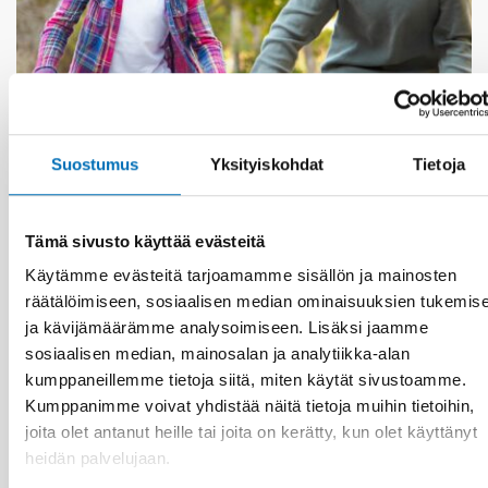
Suostumus
Yksityiskohdat
Tietoja
KANSANTERVEYS
3 kesä 2026
Tämä sivusto käyttää evästeitä
Nordic project on health economics – how can
we calculate the cost of public health?
Käytämme evästeitä tarjoamamme sisällön ja mainosten
räätälöimiseen, sosiaalisen median ominaisuuksien tukemis
ja kävijämäärämme analysoimiseen. Lisäksi jaamme
sosiaalisen median, mainosalan ja analytiikka-alan
kumppaneillemme tietoja siitä, miten käytät sivustoamme.
Kumppanimme voivat yhdistää näitä tietoja muihin tietoihin,
joita olet antanut heille tai joita on kerätty, kun olet käyttänyt
heidän palvelujaan.