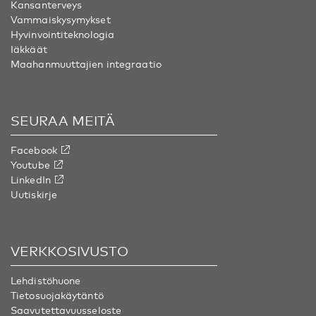
Kansanterveys
Vammaiskysymykset
Hyvinvointiteknologia
Iäkkäät
Maahanmuuttajien integraatio
SEURAA MEITÄ
Facebook
Youtube
LinkedIn
Uutiskirje
VERKKOSIVUSTO
Lehdistöhuone
Tietosuojakäytäntö
Saavutettavuusseloste