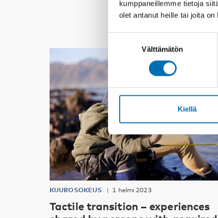
kumppaneillemme tietoja siitä
olet antanut heille tai joita o
Suostumuksen
Välttämätön
valinta
Kiellä
KUUROSOKEUS
1 helmi 2023
Tactile transition – experiences