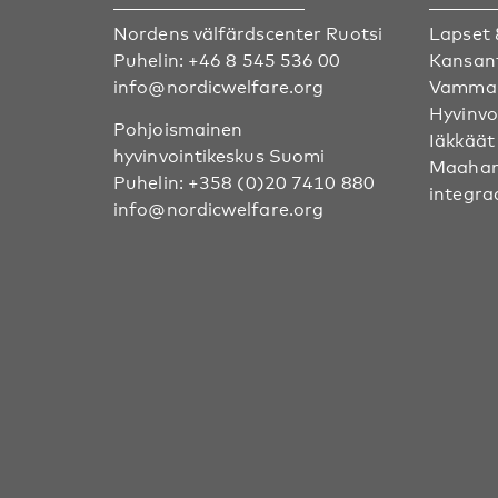
Nordens välfärdscenter Ruotsi
Lapset 
Puhelin:
+46 8 545 536 00
Kansan
info@nordicwelfare.org
Vammai
Hyvinvo
Pohjoismainen
Iäkkäät
hyvinvointikeskus Suomi
Maahan
Puhelin:
+358 (0)20 7410 880
integra
info@nordicwelfare.org