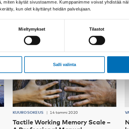
, miten käytät sivustoamme. Kumppanimme voivat yhdistää näitä t
Asiaan liittyvää sisältöä
n kerätty, kun olet käyttänyt heidän palvelujaan.
Mieltymykset
Tilastot
Salli valinta
KUUROSOKEUS
14 tammi 2020
V
Tactile Working Memory Scale –
N