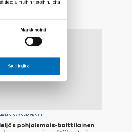
ietoja muihin tietoihin, joita
Markkinointi
10
11
MARRAS
2026
Salli kaikki
AMMAISKYSYMYKSET
eljäs pohjoismais-balttilainen