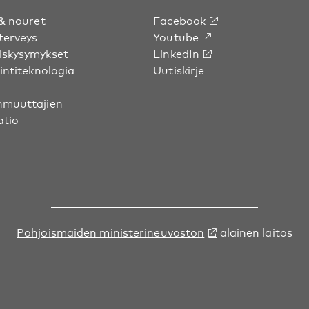
& nouret
Facebook
terveys
Youtube
skysymykset
LinkedIn
intiteknologia
Uutiskirje
muuttajien
atio
Pohjoismaiden ministerineuvoston
alainen laitos