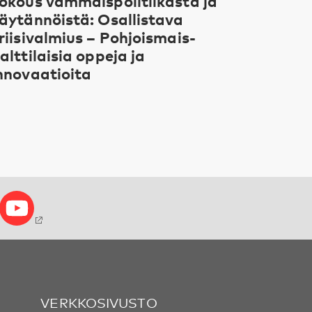
okous vammaispolitiikasta ja
äytännöistä: Osallistava
riisivalmius – Pohjoismais-
alttilaisia oppeja ja
nnovaatioita
VERKKOSIVUSTO