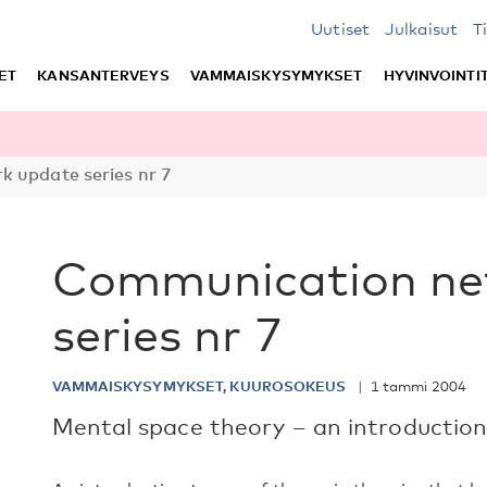
Uutiset
Julkaisut
T
ET
KANSANTERVEYS
VAMMAISKYSYMYKSET
HYVINVOINTI
 update series nr 7
Communication ne
series nr 7
VAMMAISKYSYMYKSET, KUUROSOKEUS
1 tammi 2004
Mental space theory – an introduction