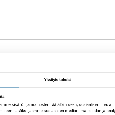
SANAT
sokeus
Yksityiskohdat
itä
mme sisällön ja mainosten räätälöimiseen, sosiaalisen median
iseen. Lisäksi jaamme sosiaalisen median, mainosalan ja analy