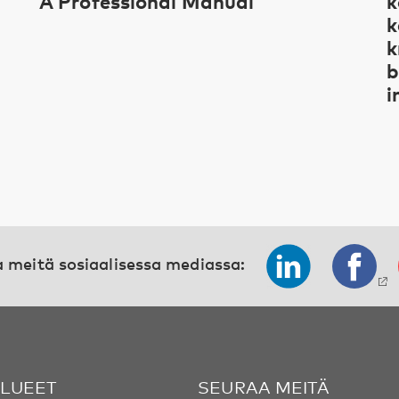
A Professional Manual
k
k
k
b
i
 meitä sosiaalisessa mediassa:
ALUEET
SEURAA MEITÄ