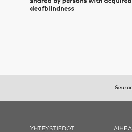
shared by persons with acquired
deafblindness
Seuraa
YHTEYSTIEDOT
AIHE