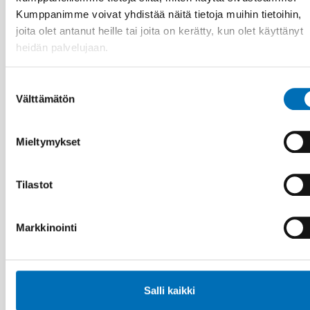
Kumppanimme voivat yhdistää näitä tietoja muihin tietoihin,
Tactile Working Memory Scale – A Professional
Manual
joita olet antanut heille tai joita on kerätty, kun olet käyttänyt
heidän palvelujaan.
Suostumuksen
10
11
MARRAS
2026
Välttämätön
valinta
Mieltymykset
Tilastot
Markkinointi
Salli kaikki