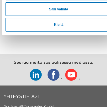
VAMMAISKYSYMYKSET
Neljäs pohjoismais-balttilainen kokous
Salli valinta
vammaispolitiikasta ja käytännöistä:
Osallistava kriisivalmius – Pohjoismais-
balttilaisia oppeja ja innovaatioita
Kiellä
Seuraa meitä sosiaalisessa mediassa:
YHTEYSTIEDOT
Nordens välfärdscenter Ruotsi