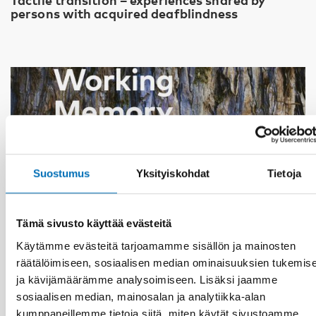
persons with acquired deafblindness
Suostumus
Yksityiskohdat
Tietoja
Tämä sivusto käyttää evästeitä
Käytämme evästeitä tarjoamamme sisällön ja mainosten
räätälöimiseen, sosiaalisen median ominaisuuksien tukemis
ja kävijämäärämme analysoimiseen. Lisäksi jaamme
sosiaalisen median, mainosalan ja analytiikka-alan
KUUROSOKEUS
kumppaneillemme tietoja siitä, miten käytät sivustoamme.
14 tammi 2020