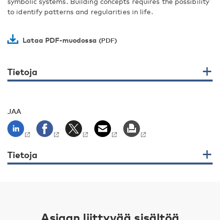
symbolic systems. Building concepts requires the possibility
to identify patterns and regularities in life.
Lataa PDF-muodossa
Tietoja
JAA
Tietoja
Asiaan liittyvää sisältöä