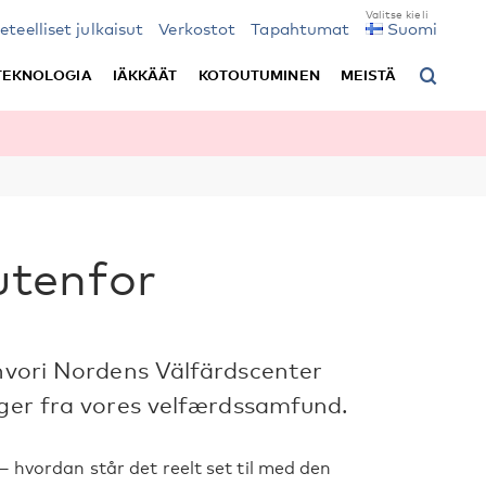
ieteelliset julkaisut
Verkostot
Tapahtumat
Suomi
TEKNOLOGIA
IÄKKÄÄT
KOTOUTUMINEN
MEISTÄ
utenfor
 hvori Nordens Välfärdscenter
nger fra vores velfærdssamfund.
– hvordan står det reelt set til med den