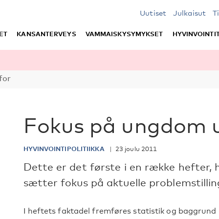
Uutiset
Julkaisut
T
ET
KANSANTERVEYS
VAMMAISKYSYMYKSET
HYVINVOINTI
for
Fokus på ungdom 
HYVINVOINTIPOLITIIKKA
23 joulu 2011
Dette er det første i en række hefter,
sætter fokus på aktuelle problemstilli
I heftets faktadel fremføres statistik og baggrund 