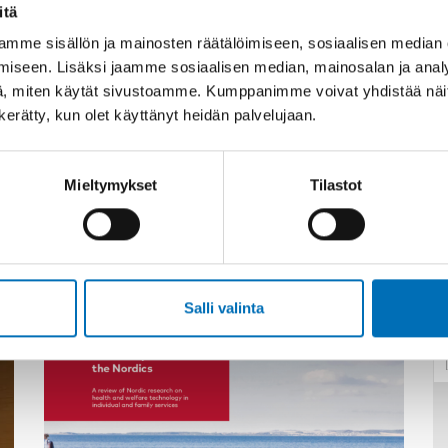
itä
mme sisällön ja mainosten räätälöimiseen, sosiaalisen median
iseen. Lisäksi jaamme sosiaalisen median, mainosalan ja analy
, miten käytät sivustoamme. Kumppanimme voivat yhdistää näitä t
n kerätty, kun olet käyttänyt heidän palvelujaan.
Mieltymykset
Tilastot
Asiaan liittyvää sisältöä
Salli valinta