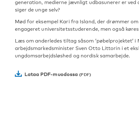
generation, medierne jævnligt udbasunerer er ved 
siger de unge selv?
Mød for eksempel Kari fra Island, der drømmer om at
engageret universitetsstuderende, men også køres
Læs om anderledes tiltag såsom ’pøbelprojektet’ i 
arbejdsmarkedsminister Sven Otto Littorin i et eksk
ungdomsarbejdsløshed og nordisk samarbejde.
Lataa PDF-muodossa