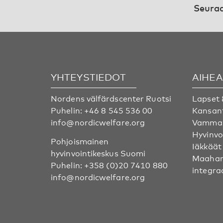
Seuraa
YHTEYSTIEDOT
AIHE
Nordens välfärdscenter Ruotsi
Lapset 
Puhelin:
+46 8 545 536 00
Kansan
info@nordicwelfare.org
Vammai
Hyvinvo
Pohjoismainen
Iäkkäät
hyvinvointikeskus Suomi
Maahan
Puhelin:
+358 (0)20 7410 880
integra
info@nordicwelfare.org