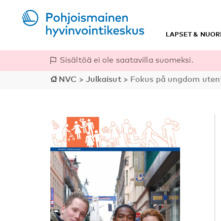
LAPSET & NUOR
Sisältöä ei ole saatavilla suomeksi.
NVC
>
Julkaisut
>
Fokus på ungdom uten