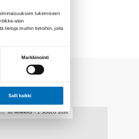
 ominaisuuksien tukemiseen
tiikka-alan
ietoja muihin tietoihin, joita
Markkinointi
Salli kaikki
30
MARRAS
1
JOULU
2026