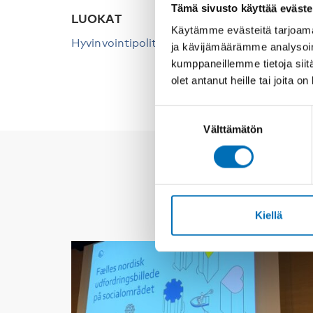
Tämä sivusto käyttää eväste
LUOKAT
Käytämme evästeitä tarjoama
Hyvinvointipolitiikka
ja kävijämäärämme analysoim
kumppaneillemme tietoja siitä
olet antanut heille tai joita o
Suostumuksen
Välttämätön
valinta
Kiellä