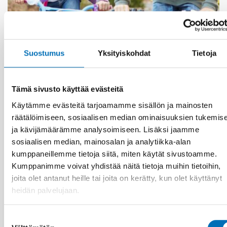
Suostumus
Yksityiskohdat
Tietoja
KANSANTERVEYS
3 kesä 2026
Nordic project on health economics – how can
we calculate the cost of public health?
Tämä sivusto käyttää evästeitä
Käytämme evästeitä tarjoamamme sisällön ja mainosten
räätälöimiseen, sosiaalisen median ominaisuuksien tukemis
ja kävijämäärämme analysoimiseen. Lisäksi jaamme
sosiaalisen median, mainosalan ja analytiikka-alan
kumppaneillemme tietoja siitä, miten käytät sivustoamme.
Kumppanimme voivat yhdistää näitä tietoja muihin tietoihin,
joita olet antanut heille tai joita on kerätty, kun olet käyttänyt
heidän palvelujaan.
Suostumuksen