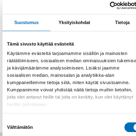
Care for Children in Four Nordic Countries
David Pålsson
, Stockholm University
From resarch to practice
Suostumus
Yksityiskohdat
Tietoja
Moa Wahlqvist
, National Resource Centre for
Deafblindness
Tämä sivusto käyttää evästeitä
Discussion: The Nordic welfare model - The bumblebee that
still flies
Käytämme evästeitä tarjoamamme sisällön ja mainosten
Helena Blomberg-Kroll
, University of Helsinki and
Matilda
räätälöimiseen, sosiaalisen median ominaisuuksien tukemis
Hellman
, Uppsala University
ja kävijämäärämme analysoimiseen. Lisäksi jaamme
sosiaalisen median, mainosalan ja analytiikka-alan
Ilmoittautuminen ja tapahtuman tiedot
kumppaneillemme tietoja siitä, miten käytät sivustoamme.
Kumppanimme voivat yhdistää näitä tietoja muihin tietoihin,
joita olet antanut heille tai joita on kerätty, kun olet käyttänyt
JAA
heidän palvelujaan.
Suostumuksen
Välttämätön
valinta