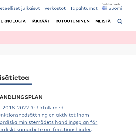
ieteelliset julkaisut
Verkostot
Tapahtumat
Suomi
TEKNOLOGIA
IÄKKÄÄT
KOTOUTUMINEN
MEISTÄ
isätietoa
ANDLINGSPLAN
r 2018-2022 är Urfolk med
unktionsnedsättning en aktivitet inom
ordiska ministerrådets handlingsplan för
ordiskt samarbete om funktionshinder
.