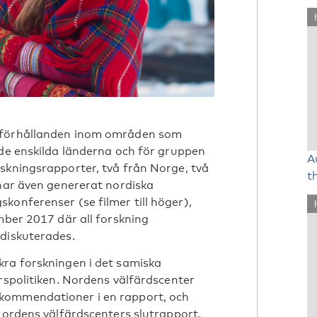
dsförhållanden inom områden som
 de enskilda länderna och för gruppen
A
skningsrapporter, två från Norge, två
t
 har även genererat nordiska
konferenser (se filmer till höger),
mber 2017 där all forskning
 diskuterades.
kra forskningen i det samiska
rspolitiken. Nordens välfärdscenter
kommendationer i en rapport, och
 Nordens välfärdscenters slutrapport.