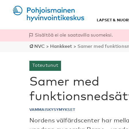
LAPSET & NUOR
Sisältöä ei ole saatavilla suomeksi.
NVC
>
Hankkeet
>
Samer med funktionsn
Toteutunut
Samer med
funktionsnedsät
VAMMAISKYSYMYKSET
Nordens välfärdscenter har mell