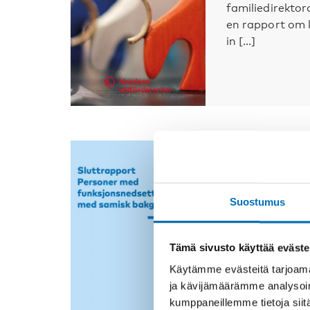
familiedirektor
en rapport om 
in [...]
VAMMAISKYSYM
Sluttrappo
Suostumus
funksjonsn
bakgrunn
Tämä sivusto käyttää eväste
Målet för proj
funksjonsnedse
Käytämme evästeitä tarjoama
varit att få f
ja kävijämäärämme analysoim
le [...]
kumppaneillemme tietoja siitä