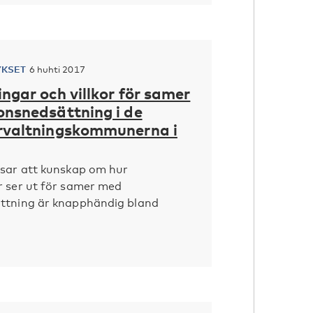
YKSET
6 huhti 2017
ngar och villkor för samer
onsnedsättning i de
rvaltningskommunerna i
isar att kunskap om hur
r ser ut för samer med
ttning är knapphändig bland