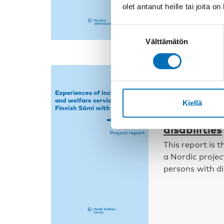
olet antanut heille tai joita o
Suostumuksen
Välttämätön
valinta
VAMMAISKYSYM
Experiences
Kiellä
services a
disabilities
This report is t
a Nordic projec
persons with dis