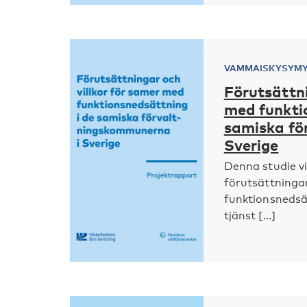
VAMMAISKYSYM
Förutsättni
med funkti
samiska fö
Sverige
Denna studie v
förutsättninga
funktionsnedsä
tjänst [...]