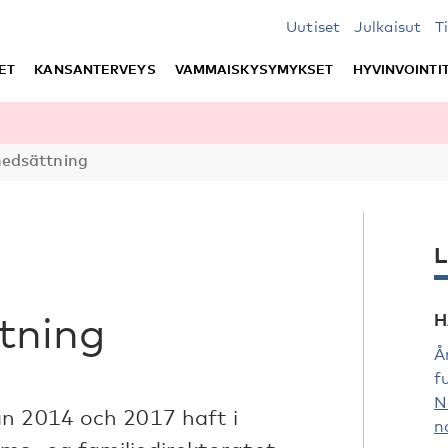
Uutiset
Julkaisut
T
ET
KANSANTERVEYS
VAMMAISKYSYMYKSET
HYVINVOINTI
edsättning
L
tning
H
Å
f
N
an 2014 och 2017 haft i
n