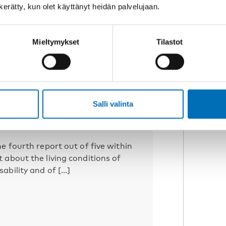
n kerätty, kun olet käyttänyt heidän palvelujaan.
Mieltymykset
Tilastot
YKSET
9 marras 2017
 of inclusion and welfare
Salli valinta
mong Finnish Sámi with
he fourth report out of five within
t about the living conditions of
ability and of [...]