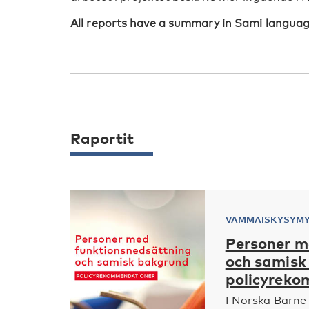
All reports have a summary in Sami languag
Raportit
VAMMAISKYSYM
Personer m
och samisk
policyreko
I Norska Barne