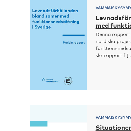
VAMMAISKYSYM
Levnadsför
med funkti
Denna rapport 
nordiska proje
funktionsnedsä
slutrapport f [..
VAMMAISKYSYM
Situatione