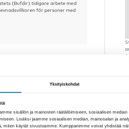
atets (Bufdir) tidigare arbete med
levnadsvillkoren för personer med
S
a
E
YKSET
30 tammi 2018
rt Personer med
H
Yksityiskohdat
edsettelse med samisk
S
Y
itä
o
ektet Personer med
ttelse med samisk bakgrunn har
mme sisällön ja mainosten räätälöimiseen, sosiaalisen median
ram forskningsbaserad kunskap om
iseen. Lisäksi jaamme sosiaalisen median, mainosalan ja analy
, miten käytät sivustoamme. Kumppanimme voivat yhdistää näitä t