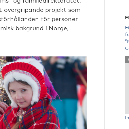
s- og familiedirektoratet,
kt övergripande projekt som
F
sförhållanden för personer
misk bakgrund i Norge,
F
f
”
C
I
–