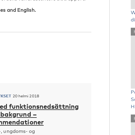
es and English.
W
d
P
YKSET
20 helmi 2018
S
ed funktionsnedsättning
H
 bakgrund –
mmendationer
-, ungdoms- og