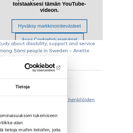
tudy about disability, support and service
mong Sámi people in Sweden – Anette
din-Liljegren
AKUSANAT
Tietoja
aamelaiset
Toimintarajoite
K:n yleissopimus vammaisten henkilöiden
ikeuksista
 ominaisuuksien tukemiseen
tiikka-alan
ietoja muihin tietoihin, joita