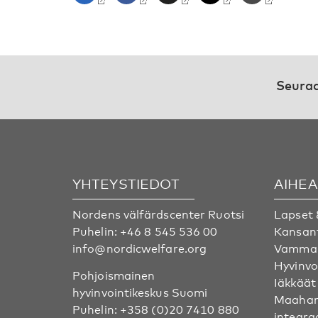
Seuraa
YHTEYSTIEDOT
AIHE
Nordens välfärdscenter Ruotsi
Lapset 
Puhelin:
+46 8 545 536 00
Kansan
info@nordicwelfare.org
Vammai
Hyvinvo
Pohjoismainen
Iäkkäät
hyvinvointikeskus Suomi
Maahan
Puhelin:
+358 (0)20 7410 880
integra