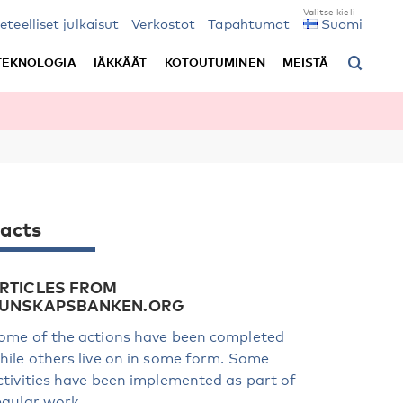
ieteelliset julkaisut
Verkostot
Tapahtumat
Suomi
TEKNOLOGIA
IÄKKÄÄT
KOTOUTUMINEN
MEISTÄ
acts
RTICLES FROM
UNSKAPSBANKEN.ORG
ome of the actions have been completed
hile others live on in some form. Some
ctivities have been implemented as part of
egular work.