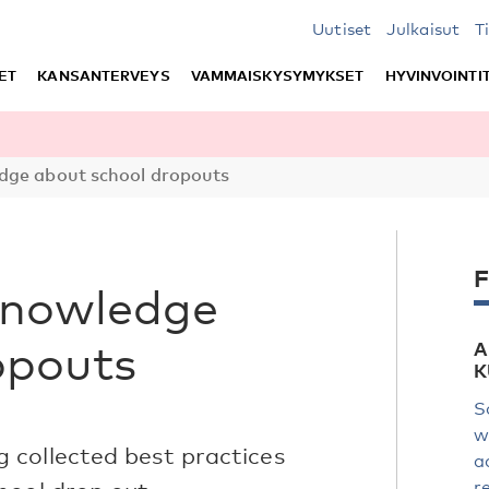
Uutiset
Julkaisut
T
ET
KANSANTERVEYS
VAMMAISKYSYMYKSET
HYVINVOINTI
dge about school dropouts
F
knowledge
opouts
A
K
S
w
 collected best practices
a
r