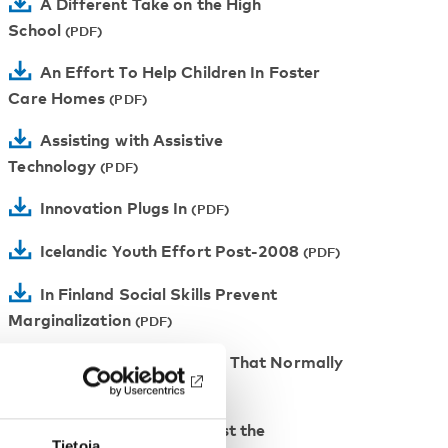
A Different Take on the High
School
An Effort To Help Children In Foster
Care Homes
Assisting with Assistive
Technology
Innovation Plugs In
Icelandic Youth Effort Post-2008
In Finland Social Skills Prevent
Marginalization
A Guarantee In A World That Normally
Has None
Finnish Workshops Boost the
Tietoja