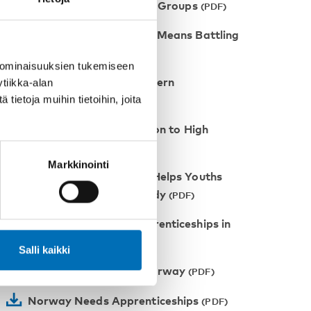
Confidence of Marginalized Groups
Battling Dropout Rates Means Battling
Poverty
 ominaisuuksien tukemiseen
Raising the Bar in Northern
tiikka-alan
Norway
ietoja muihin tietoihin, joita
Facilitating the Transition to High
School
Markkinointi
The Follow-Up Project Helps Youths
Who Neither Work Nor Study
A Contract Pushes Apprenticeships in
Norway
Salli kaikki
National Program in Norway
Norway Needs Apprenticeships