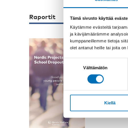
Raportit
Tämä sivusto käyttää eväste
Käytämme evästeitä tarjoama
ja kävijämäärämme analysoim
kumppaneillemme tietoja siitä
olet antanut heille tai joita o
HYVINVOINTIPOLI
Nordic Pro
Suostumuksen
Dropout
Välttämätön
valinta
The aim of the
School Dropout
initiatives for 
Kiellä