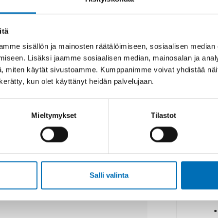
itä
mme sisällön ja mainosten räätälöimiseen, sosiaalisen median
iseen. Lisäksi jaamme sosiaalisen median, mainosalan ja analy
, miten käytät sivustoamme. Kumppanimme voivat yhdistää näitä t
n kerätty, kun olet käyttänyt heidän palvelujaan.
TIIKKA
12 tammi 2017
jects to Combat School
Mieltymykset
Tilastot
 report Nordic Projects to Combat
 is to improve and inspire new
young people, and to [...]
Salli valinta