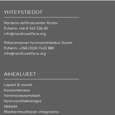
YHTEYSTIEDOT
Nordens välfärdscenter Ruotsi
Puhelin:
+46 8 545 536 00
info@nordicwelfare.org
Pohjoismainen hyvinvointikeskus Suomi
Puhelin:
+358 (0)20 7410 880
info@nordicwelfare.org
AIHEALUEET
Lapset & nouret
Kansanterveys
Vammaiskysymykset
Hyvinvointiteknologia
Iäkkäät
Maahanmuuttajien integraatio