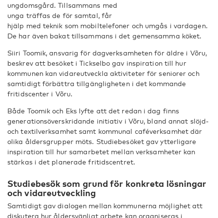
ungdomsgård. Tillsammans med
unga träffas de för samtal, får
hjälp med teknik som mobiltelefoner och umgås i vardagen.
De har även bakat tillsammans i det gemensamma köket.
Siiri Toomik, ansvarig för dagverksamheten för äldre i Võru,
beskrev att besöket i Tickselbo gav inspiration till hur
kommunen kan vidareutveckla aktiviteter för seniorer och
samtidigt förbättra tillgängligheten i det kommande
fritidscenter i Võru.
Både Toomik och Eks lyfte att det redan i dag finns
generationsöverskridande initiativ i Võru, bland annat slöjd-
och textilverksamhet samt kommunal caféverksamhet där
olika åldersgrupper möts. Studiebesöket gav ytterligare
inspiration till hur samarbetet mellan verksamheter kan
stärkas i det planerade fritidscentret.
Studiebesök som grund för konkreta lösningar
och
vidareutveckling
Samtidigt gav dialogen mellan kommunerna möjlighet att
diskutera hur åldersvänligt arbete kan organiseras i