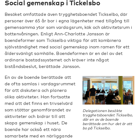
Social gemenskap i Tickelsbo
Besöket omfattade även trygghetsboendet Tickselbo, där
personer över 65 år bor i egna lägenheter med tillgång till
gemensamma ytor som vardagsrum, kök och aktivitetsrum i
bottenvåningen. Enligt Ann-Charlotte Jansson är
boendeformer som Tickselbo viktiga för att kombinera
självständighet med social gemenskap inom ramen för ett
åldersvänligt samhälle. Boendeformen är en del av det
ordinarie bostadssystemet och kräver inte något
biståndsbeslut, berättade Jansson.
En av de boende berättade att
de ofta samlas i vardagsrummet
för att diskutera och planera
olika aktiviteter. Han fortsatte
med att det finns en trivselvärd
som stöttar genomförandet av
Delegationen besökte
trygghetsboendet Tickselbo,
aktiviteter och bidrar till att
där en av de boende
skapa gemenskap i huset. De
berättade om hur det är att
bo på Tickselbo.
boende har också ett nära
samarbete med en närliggande