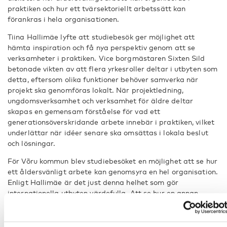
praktiken och hur ett tvärsektoriellt arbetssätt kan
förankras i hela organisationen.
Tiina Hallimäe lyfte att studiebesök ger möjlighet att
hämta inspiration och få nya perspektiv genom att se
verksamheter i praktiken. Vice borgmästaren Sixten Sild
betonade vikten av att flera yrkesroller deltar i utbyten som
detta, eftersom olika funktioner behöver samverka när
projekt ska genomföras lokalt. När projektledning,
ungdomsverksamhet och verksamhet för äldre deltar
skapas en gemensam förståelse för vad ett
generationsöverskridande arbete innebär i praktiken, vilket
underlättar när idéer senare ska omsättas i lokala beslut
och lösningar.
För Võru kommun blev studiebesöket en möjlighet att se hur
ett åldersvänligt arbete kan genomsyra en hel organisation.
Enligt Hallimäe är det just denna helhet som gör
internationella utbyten värdefulla. Att se hur en annan
kommun strukturerar sitt arbete, involverar olika
förvaltningar och förankrar arbetet politiskt ger konkreta
referenser i det egna utvecklingsarbetet.