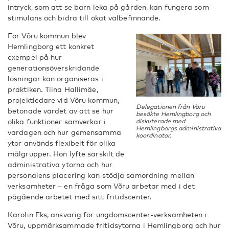
intryck, som att se barn leka på gården, kan fungera som
stimulans och bidra till ökat välbefinnande.
För Võru kommun blev
Hemlingborg ett konkret
exempel på hur
generationsöverskridande
lösningar kan organiseras i
praktiken. Tiina Hallimäe,
projektledare vid Võru kommun,
Delegationen från Võru
betonade värdet av att se hur
besökte Hemlingborg och
olika funktioner samverkar i
diskuterade med
Hemlingborgs administrativa
vardagen och hur gemensamma
koordinator.
ytor används flexibelt för olika
målgrupper. Hon lyfte särskilt de
administrativa ytorna och hur
personalens placering kan stödja samordning mellan
verksamheter – en fråga som Võru arbetar med i det
pågående arbetet med sitt fritidscenter.
Karolin Eks, ansvarig för ungdomscenter-verksamheten i
Võru, uppmärksammade fritidsytorna i Hemlingborg och hur