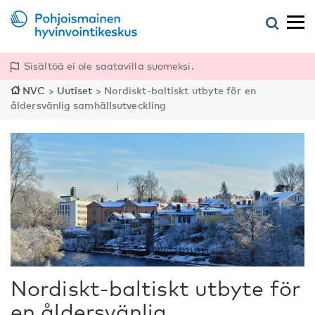
Sisältöä ei ole saatavilla suomeksi.
NVC
>
Uutiset
>
Nordiskt-baltiskt utbyte för en
åldersvänlig samhällsutveckling
Nordiskt-baltiskt utbyte för
en åldersvänlig