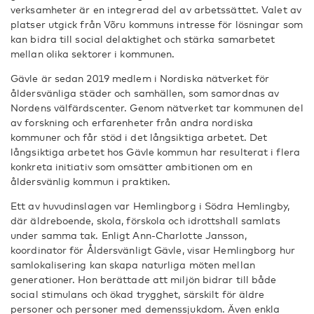
verksamheter är en integrerad del av arbetssättet. Valet av
platser utgick från Võru kommuns intresse för lösningar som
kan bidra till social delaktighet och stärka samarbetet
mellan olika sektorer i kommunen.
Gävle är sedan 2019 medlem i Nordiska nätverket för
åldersvänliga städer och samhällen, som samordnas av
Nordens välfärdscenter. Genom nätverket tar kommunen del
av forskning och erfarenheter från andra nordiska
kommuner och får stöd i det långsiktiga arbetet. Det
långsiktiga arbetet hos Gävle kommun har resulterat i flera
konkreta initiativ som omsätter ambitionen om en
åldersvänlig kommun i praktiken.
Ett av huvudinslagen var Hemlingborg i Södra Hemlingby,
där äldreboende, skola, förskola och idrottshall samlats
under samma tak. Enligt Ann-Charlotte Jansson,
koordinator för Åldersvänligt Gävle, visar Hemlingborg hur
samlokalisering kan skapa naturliga möten mellan
generationer. Hon berättade att miljön bidrar till både
social stimulans och ökad trygghet, särskilt för äldre
personer och personer med demenssjukdom. Även enkla