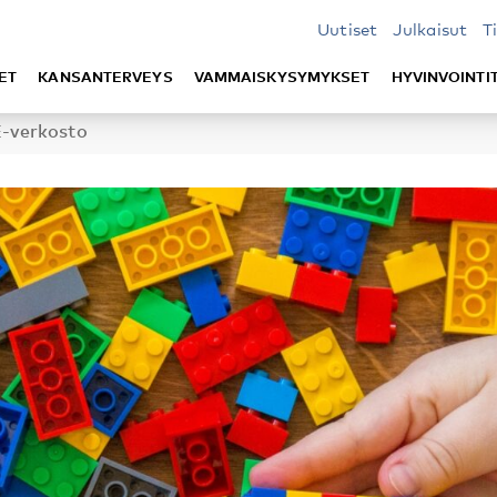
Uutiset
Julkaisut
T
ET
KANSANTERVEYS
VAMMAISKYSYMYKSET
HYVINVOINTI
-verkosto