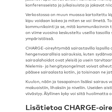
konferensseista ja julkaisuista ja jakavat nii
Verkostossa on muun muassa kartoitettu kipu
kipu voidaan kokea ja miten se voi ilmetä. T
kommunikointi ja se, mitä kommunikoinnin ta
on viime vuosina keskusteltu useilla tasoilla
ympäristöissä.
CHARGE-oireyhtymää sairastavilla lapsilla 
hengenvaarallisia sairauksia, kuten sydänvai
sairaalahoidot ovat yleisiä ja usein tarvitaa
Nielemis- ja hengitysongelmat voivat aiheutta
pääsee sairaalasta kotiin, ja toisinaan ne ja
Kuulon, näön ja tasapainon lisäksi sairaus v
makuaistiin, lihaksiin ja niveliin. Useiden ai
viivästyy. Älyllinen kyky voi siitä huolimatta 
Lisätietoa CHARGE-oir