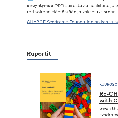
oireyhtymää
sairastavia henkilöitä ja
tarinoitaan elämästään ja kokemuksistaan.
CHARGE Syndrome Foundation on kansainväl
Raportit
KUUROSO
Re-CHA
with 
Given th
syndrome