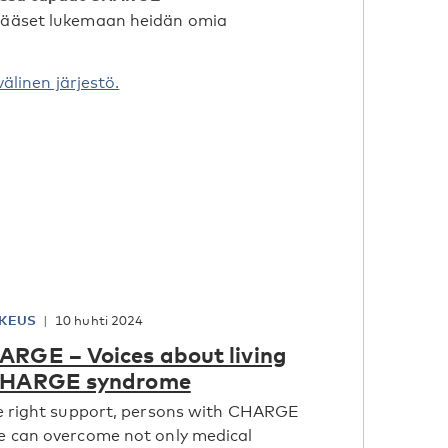
 pääset lukemaan heidän omia
inen järjestö.
KEUS
10 huhti 2024
RGE – Voices about living
CHARGE syndrome
e right support, persons with CHARGE
 can overcome not only medical