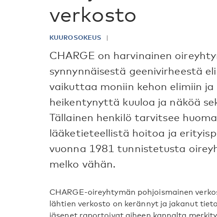
verkosto
KUUROSOKEUS
CHARGE on harvinainen oireyhty
synnynnäisestä geenivirheestä e
vaikuttaa moniin kehon elimiin ja
heikentynyttä kuuloa ja näköä se
Tällainen henkilö tarvitsee huom
lääketieteellistä hoitoa ja erityi
vuonna 1981 tunnistetusta oirey
melko vähän.
CHARGE-oireyhtymän pohjoismainen verkost
lähtien verkosto on kerännyt ja jakanut t
jäsenet raportoivat aiheen kannalta merkit