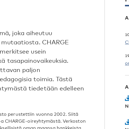
A
mä, joka aiheutuu
1
li mutaatiosta. CHARGE
C
 merkitsee usein
1
kä tasapainovaikeuksia.
o
attavan paljon
spedagogisia toimia. Tästä
A
htymästä tiedetään edelleen
N
o perustettiin vuonna 2002. Siitä
ietoa CHARGE-oireyhtymästä. Verkoston
yksellisistä oman maansa hankkeista,