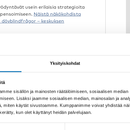
dyntävät usein erilaisia strategioita
ompensoimiseen.
Näistä näkökohdista
ör dövblindfrågor – keskuksen
riaalia,
mukaan lukien lyhyt kuvaus
-oireyhtymän lääketieteellisestä
Yksityiskohdat
än
for the Blind -nimisestä
itä
n yleisellä tasolla
. Linkin kautta
mme sisällön ja mainosten räätälöimiseen, sosiaalisen median
a, ominaisuuksista, lääketieteellisistä
iseen. Lisäksi jaamme sosiaalisen median, mainosalan ja analy
ät CHARGE-oireyhtymää sairastavilla
, miten käytät sivustoamme. Kumppanimme voivat yhdistää näitä t
n kerätty, kun olet käyttänyt heidän palvelujaan.
CHARGE-oireyhtymään liittyvistä
ä ymmärtämällä paremmin