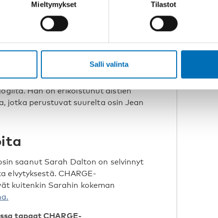
Mieltymykset
Tilastot
orovaikutuksen voimme saada paremman
ä.
eenissä.
Lääketieteellisen genetiikan ja
Tranebjaerg selittää, mitä tapahtuu
Salli valinta
leita David Brownilta
, California
ogilta. Hän on erikoistunut aistien
ita, jotka perustuvat suurelta osin Jean
oita
in saanut Sarah Dalton on selvinnyt
ta elvytyksestä. CHARGE-
ävät kuitenkin Sarahin kokeman
na.
sussa tapaat CHARGE-