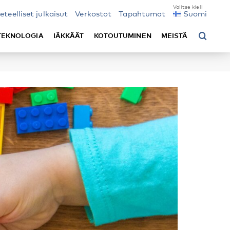
ieteelliset julkaisut
Verkostot
Tapahtumat
Suomi
TEKNOLOGIA
IÄKKÄÄT
KOTOUTUMINEN
MEISTÄ