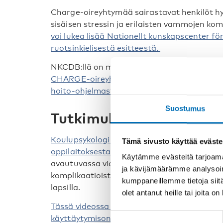
Charge-oireyhtymää sairastavat henkilöt hyö
sisäisen stressin ja erilaisten vammojen k
voi lukea lisää Nationellt kunskapscenter f
ruotsinkielisestä esitteestä.
NKCDB:llä on muutakin ruotsinkielistä mate
CHARGE-oireyhtymästä
ja katsaus CHARGE
hoito-ohjelmasta.
Suostumus
Tutkimuksessa edistytä
Koulupsykologi Pamela Ryan Perkins School 
Tämä sivusto käyttää eväste
oppilaitoksesta esittelee CHARGE-oireyhtymä
Käytämme evästeitä tarjoama
avautuvassa videossa hän kertoo toiminnoist
ja kävijämäärämme analysoim
komplikaatioista ja siitä, miten ne ilmenev
kumppaneillemme tietoja siitä
lapsilla.
olet antanut heille tai joita o
Tässä videossa Timothy Hartshorne kertoo 
Suostumuksen
käyttäytymisongelmista.
Hän korostaa, ett