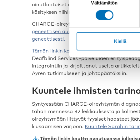
Välttämätön
valinta
ainutlaatuiset ominaisuudet ja niiden vu
käsityksen niihin liittyvästä käyttäytymisest
CHARGE-oireyhtymän syynä on mutaatio g
geneettisen audiologian professori Lisbeth 
geneettisesti.
Kiellä
Tämän linkin kautta löytyy kokoelma artikke
Deafblind Services -palveluiden erityispedag
integrointiin ja kirjoittanut useita artikkele
Ayren tutkimukseen ja johtopäätöksiin.
Kuuntele ihmisten tarin
Syntyessään CHARGE-oireyhtymän diagnoos
tähän mennessä 32 leikkauksesta ja kolmes
oireyhtymään liittyvät fyysiset haasteet jä
kiusaamisen varjoon.
Kuuntele Sarahin tari
Tämän linkin kautta avautuvassa julkai