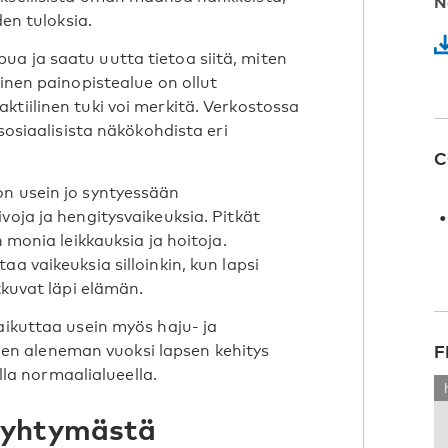
N
den tuloksia.
a ja saatu uutta tietoa siitä, miten
oinen painopistealue on ollut
ktiilinen tuki voi merkitä. Verkostossa
 sosiaalisista näkökohdista eri
C
on usein jo syntyessään
voja ja hengitysvaikeuksia. Pitkät
n monia leikkauksia ja hoitoja.
a vaikeuksia silloinkin, kun lapsi
tkuvat läpi elämän.
aikuttaa usein myös haju- ja
stien aleneman vuoksi lapsen kehitys
F
olla normaalialueella.
eyhtymästä