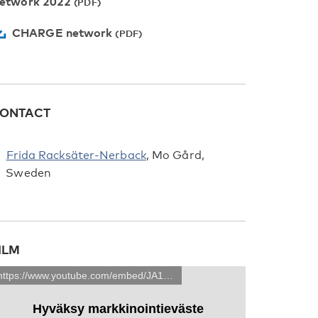
etwork 2022
CHARGE network
ONTACT
Frida Racksäter-Nerback
, Mo Gård,
Sweden
ILM